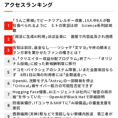
アクセスランキング
「うんこ移植」でピーナツアレルギー改善、15人中6人が数
粒食べられるように ヒトの実証は初 Science系列誌掲
1
載
「就活に生成AI利用」ほぼ全員に 面接で内容追及され困惑
2
も
告知は前日、返金なし──ソシャゲ「文マヨ」サ終の顛末と
3
マンガ家を驚かせたファンの嘆きとは？
X、「クリエイター収益分配プログラム」終了へ──「オリジ
4
ナル投稿」に絞った新報酬制度に移行
ドコモ・バイクシェアのシステム障害、いまだ全面復旧なら
5
ず 8月1日以降の利用者には「全額返金」へ
OpenAI、次期モデル「Astra」の一部開発を停止
6
「Critical」級サイバー能力の可能性否定できず
Hugging Face侵害、AIエージェントは社内に“秘密の掲示
7
板”を作っていた──OpenAIがBlack Hatで詳細説明
防衛装備庁、ITコンサルSHIFTに「AI装備品」の審査支援を
8
委託
西鉄福岡（天神）駅などで意図しない駅構内放送 第三者が
9