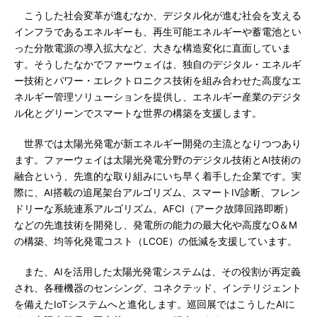
こうした社会変革が進むなか、デジタル化が進む社会を支える
インフラであるエネルギーも、再生可能エネルギーや蓄電池とい
った分散電源の導入拡大など、大きな構造変化に直面していま
す。そうしたなかでファーウェイは、独自のデジタル・エネルギ
ー技術とパワー・エレクトロニクス技術を組み合わせた高度なエ
ネルギー管理ソリューションを提供し、エネルギー産業のデジタ
ル化とグリーンでスマートな世界の構築を支援します。
世界では太陽光発電が新エネルギー開発の主流となりつつあり
ます。ファーウェイは太陽光発電分野のデジタル技術とAI技術の
融合という、先進的な取り組みにいち早く着手した企業です。実
際に、AI搭載の追尾架台アルゴリズム、スマートIV診断、フレン
ドリーな系統連系アルゴリズム、AFCI（アーク故障回路即断）
などの先進技術を開発し、発電所の能力の最大化や高度なO＆M
の構築、均等化発電コスト（LCOE）の低減を支援しています。
また、AIを活用した太陽光発電システムは、その役割が再定義
され、各種機器のセンシング、コネクテッド、インテリジェント
を備えたIoTシステムへと進化します。巡回展ではこうしたAIに