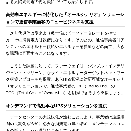
よる太陽光発電の再定義についても紹介します。
高効率エネルギーに特化した「オールシナリオ」ソリューシ
ョンで通信事業顧客のニュービジネスを支援
次世代通信は従来より数十倍のピークデータレートを持つ一
方、その消費電力は数倍になります。そのため、通信事業者はア
ンテナへのエネルギー供給やエネルギー消費量などの面で、大き
な課題に直面することになります。
こうした課題に対して、ファーウェイは「シンプル・インテリ
ジェント・グリーン」なサイトエネルギーターゲットネットワー
ク構築アプローチを提案。あらゆる状況に対応可能なオールシナ
リオソリューションで、通信事業者のE2E（End to End）の
TCO（Total Cost of Ownership）を削減できるよう支援します。
オンデマンドで高効率なUPSソリューションを提供
データセンターの大規模化が進むことにより、事業者は建設期
間の長期化や冷却に必要な消費電力量の増加、メンテナンスコス
トの増大といった課題に直面しています。