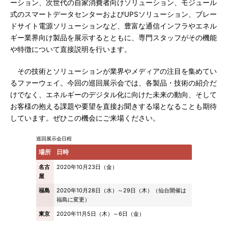
ーション、次世代の自家消費者向けソリューション、モジュール
式のスマートデータセンターおよびUPSソリューション、ブレー
ドサイト電源ソリューションなど、豊富な通信インフラやエネル
ギー業界向け製品を展示するとともに、専門スタッフがその機能
や特徴について直接説明を行います。
その技術とソリューションが業界やメディアの注目を集めてい
るファーウェイ。今回の巡回展示会では、各製品・技術の紹介だ
けでなく、エネルギーのデジタル化に向けた未来の動向、そして
お客様の抱える課題や要望を直接お聞きする場となることも期待
しています。ぜひこの機会にご来場ください。
巡回展示会日程
場所
日時
名古
2020年10月23日（金）
屋
福島
2020年10月28日（水）～29日（木）（仙台開催は
福島に変更）
東京
2020年11月5日（木）～6日（金）