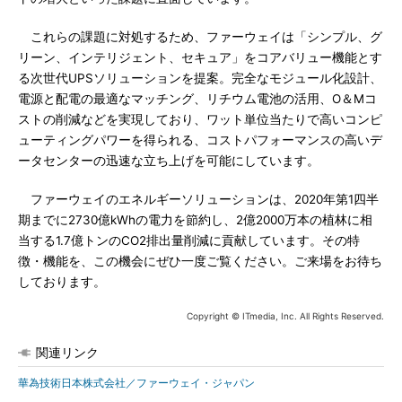
これらの課題に対処するため、ファーウェイは「シンプル、グ
リーン、インテリジェント、セキュア」をコアバリュー機能とす
る次世代UPSソリューションを提案。完全なモジュール化設計、
電源と配電の最適なマッチング、リチウム電池の活用、O＆Mコ
ストの削減などを実現しており、ワット単位当たりで高いコンピ
ューティングパワーを得られる、コストパフォーマンスの高いデ
ータセンターの迅速な立ち上げを可能にしています。
ファーウェイのエネルギーソリューションは、2020年第1四半
期までに2730億kWhの電力を節約し、2億2000万本の植林に相
当する1.7億トンのCO2排出量削減に貢献しています。その特
徴・機能を、この機会にぜひ一度ご覧ください。ご来場をお待ち
しております。
Copyright © ITmedia, Inc. All Rights Reserved.
関連リンク
華為技術日本株式会社／ファーウェイ・ジャパン