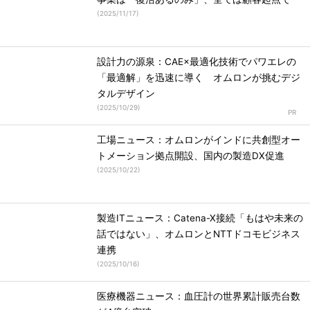
(
2025/11/17
)
設計力の源泉：CAE×最適化技術でパワエレの
「最適解」を迅速に導く オムロンが挑むデジ
タルデザイン
(
2025/10/29
)
工場ニュース：オムロンがインドに共創型オー
トメーション拠点開設、国内の製造DX促進
(
2025/10/22
)
製造ITニュース：Catena-X接続「もはや未来の
話ではない」、オムロンとNTTドコモビジネス
連携
(
2025/10/16
)
医療機器ニュース：血圧計の世界累計販売台数