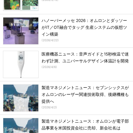
ハノーバーメッセ 2026：オムロンとダッソー
がIT／OT融合でタッグ 生産システムの仮想ツ
イン構築
(
2026/4/22
)
医療機器ニュース：音声ガイドと15秒検温で迷
わず計測、ユニバーサルデザイン体温計を開発
(
2026/4/6
)
製造マネジメントニュース：セブンシックスが
オムロンのレーザー関連技術取得、後継機種も
提供へ
(
2026/4/2
)
製造マネジメントニュース：オムロンが電子部
品事業を米国投資会社に売却、新会社名は