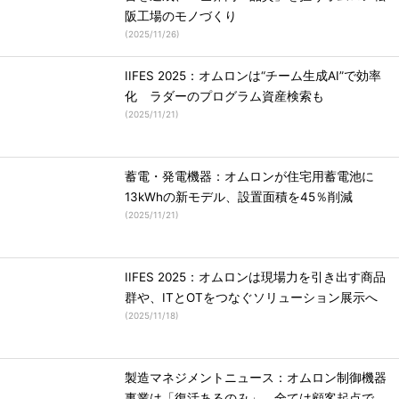
阪工場のモノづくり
(
2025/11/26
)
IIFES 2025：オムロンは“チーム生成AI”で効率
化 ラダーのプログラム資産検索も
(
2025/11/21
)
蓄電・発電機器：オムロンが住宅用蓄電池に
13kWhの新モデル、設置面積を45％削減
(
2025/11/21
)
IIFES 2025：オムロンは現場力を引き出す商品
群や、ITとOTをつなぐソリューション展示へ
(
2025/11/18
)
製造マネジメントニュース：オムロン制御機器
事業は「復活あるのみ」、全ては顧客起点で