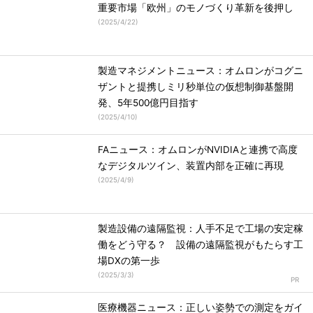
重要市場「欧州」のモノづくり革新を後押し
(
2025/4/22
)
製造マネジメントニュース：オムロンがコグニ
ザントと提携しミリ秒単位の仮想制御基盤開
発、5年500億円目指す
(
2025/4/10
)
FAニュース：オムロンがNVIDIAと連携で高度
なデジタルツイン、装置内部を正確に再現
(
2025/4/9
)
製造設備の遠隔監視：人手不足で工場の安定稼
働をどう守る？ 設備の遠隔監視がもたらす工
場DXの第一歩
(
2025/3/3
)
医療機器ニュース：正しい姿勢での測定をガイ