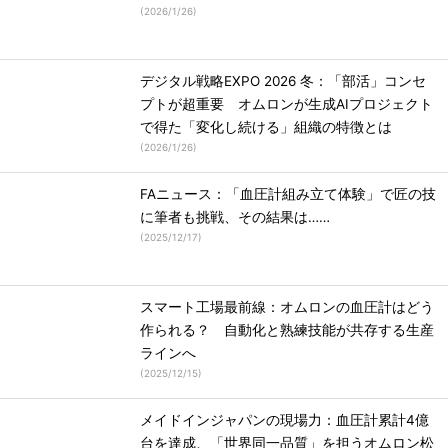
(
2026/1/26
)
デジタル戦略EXPO 2026 冬：「部活」コンセ
プトが超重要 オムロンが生成AIプロジェクト
で得た「変化し続ける」組織の特徴とは
(
2026/1/26
)
FAニュース：「血圧計組み立て体験」で匠の技
に筆者も挑戦、その結果は……
(
2025/12/17
)
スマート工場最前線：オムロンの血圧計はどう
作られる？ 自動化と熟練技能が共存する生産
ラインへ
(
2025/12/15
)
メイドインジャパンの現場力：血圧計累計4億
台を達成、「世界同一品質」を担うオムロン松