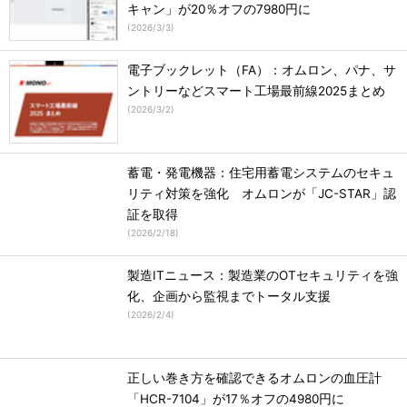
キャン」が20％オフの7980円に
(
2026/3/3
)
電子ブックレット（FA）：オムロン、パナ、サ
ントリーなどスマート工場最前線2025まとめ
(
2026/3/2
)
蓄電・発電機器：住宅用蓄電システムのセキュ
リティ対策を強化 オムロンが「JC-STAR」認
証を取得
(
2026/2/18
)
製造ITニュース：製造業のOTセキュリティを強
化、企画から監視までトータル支援
(
2026/2/4
)
正しい巻き方を確認できるオムロンの血圧計
「HCR-7104」が17％オフの4980円に