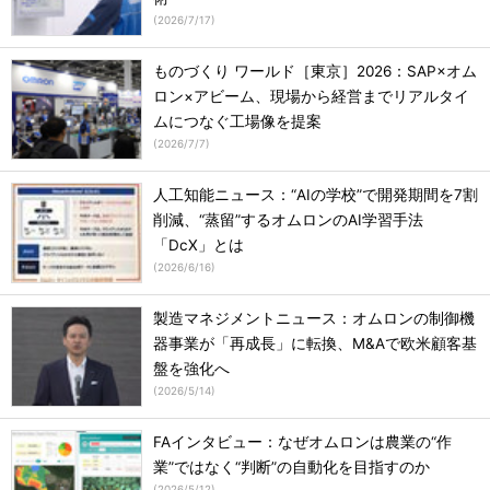
(
2026/7/17
)
ものづくり ワールド［東京］2026：SAP×オム
ロン×アビーム、現場から経営までリアルタイ
ムにつなぐ工場像を提案
(
2026/7/7
)
人工知能ニュース：“AIの学校”で開発期間を7割
削減、“蒸留”するオムロンのAI学習手法
「DcX」とは
(
2026/6/16
)
製造マネジメントニュース：オムロンの制御機
器事業が「再成長」に転換、M&Aで欧米顧客基
盤を強化へ
(
2026/5/14
)
FAインタビュー：なぜオムロンは農業の“作
業”ではなく“判断”の自動化を目指すのか
(
2026/5/12
)