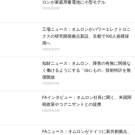
ロンが家庭用蓄電池に小型モデル
(
2025/5/28
)
工場ニュース：オムロンがパワーエレクトロニ
クスの研究開発拠点新設、京都で100人規模採
用へ
(
2025/5/27
)
知財ニュース：オムロン、障害の有無に関係な
く働けるようにする「ゆにもの」技術特許を無
償開放
(
2025/5/16
)
FAインタビュー：オムロン社長に聞く、米国関
税政策やコグニザントとの提携
(
2025/4/24
)
FAニュース：オムロンがドイツに新共創拠点、