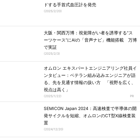
ドする手首式血圧計を発売
(
2025/2/20
)
大阪・関西万博：視覚障がい者を誘導する“ス
ーツケース”にAIの「音声ナビ」機能搭載 万博
で実証
(
2025/2/3
)
オムロン エキスパートエンジニアリング社員イ
ンタビュー：ベテラン組み込みエンジニアが語
る、先を見通す情報の扱い方 「視野を広く、
視点は高く」
(
2025/1/22
)
SEMICON Japan 2024：高速検査で半導体の開
発サイクルを短縮、オムロンのCT型X線検査装
置
(
2024/12/20
)