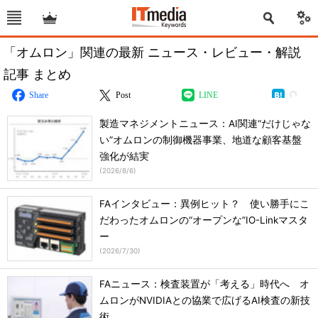
「オムロン」関連の最新 ニュース・レビュー・解説
記事 まとめ
Share
Post
LINE
製造マネジメントニュース：AI関連“だけじゃな
い”オムロンの制御機器事業、地道な顧客基盤
強化が結実
(
2026/8/6
)
FAインタビュー：異例ヒット？ 使い勝手にこ
だわったオムロンの“オープンな”IO-Linkマスタ
ー
(
2026/7/30
)
FAニュース：検査装置が「考える」時代へ オ
ムロンがNVIDIAとの協業で広げるAI検査の新技
術