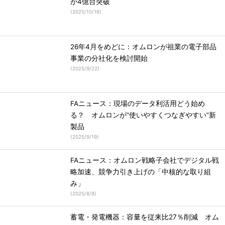
が4億台突破
(
2025/10/16
)
26年4月をめどに：オムロンが祖業の電子部品
事業の分社化を検討開始
(
2025/9/22
)
FAニュース：現場のデータ利活用どう始め
る？ オムロンが“使いやすくつなぎやすい”新
製品
(
2025/9/19
)
FAニュース：オムロン戦略子会社でデジタル戦
略加速、競争力引き上げの「中核的な取り組
み」
(
2025/8/8
)
蓄電・発電機器：容量を従来比27％削減 オム