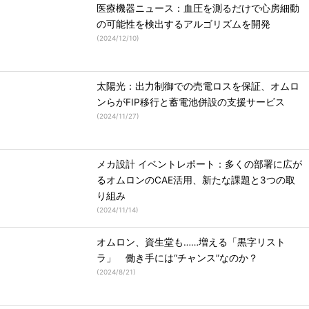
医療機器ニュース：血圧を測るだけで心房細動
の可能性を検出するアルゴリズムを開発
(
2024/12/10
)
太陽光：出力制御での売電ロスを保証、オムロ
ンらがFIP移行と蓄電池併設の支援サービス
(
2024/11/27
)
メカ設計 イベントレポート：多くの部署に広が
るオムロンのCAE活用、新たな課題と3つの取
り組み
(
2024/11/14
)
オムロン、資生堂も……増える「黒字リスト
ラ」 働き手には“チャンス”なのか？
(
2024/8/21
)