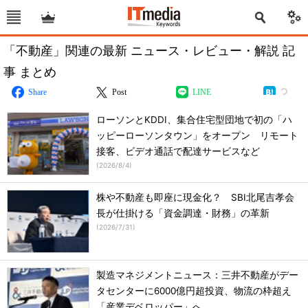
「不動産」関連の最新 ニュース・レビュー・解説 記
事 まとめ
Share
Post
LINE
ローソンとKDDI、集合住宅型団地で初の「ハ
ッピーローソンタウン」をオープン リモート
接客、ビデオ通話で配達サービスなど
(
2026/8/4
)
株や不動産も即座に現金化？ SBI北尾吉孝会
長が仕掛ける「資金調達・財務」の革新
(
2026/7/31
)
製造マネジメントニュース：三井不動産がデー
タセンターに6000億円超投資、物流の枠超え
「産業デベロッパー」へ