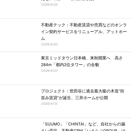
(
2026/4/23
)
不動産テック：不動産賃貸や売買などのオンラ
イン契約サービスをリニューアル、アットホー
ム
(
2026/4/22
)
東京ミッドタウン日本橋、来秋開業へ 高さ
284m「都内2位タワー」の全貌
(
2026/4/22
)
プロジェクト：世田谷に過去最大級の木造“街
並み賃貸”が誕生、三井ホームが公開
(
2026/4/13
)
「SUUMO」「CHINTAI」など、自社からの漏
えい否定 不動産CRM「いえらぶGROUP」は