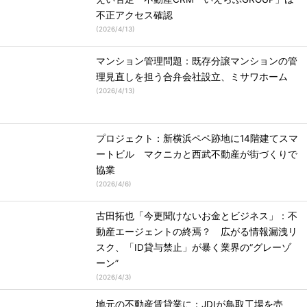
不正アクセス確認
(
2026/4/13
)
マンション管理問題：既存分譲マンションの管
理見直しを担う合弁会社設立、ミサワホーム
(
2026/4/13
)
プロジェクト：新横浜ペペ跡地に14階建てスマ
ートビル マクニカと西武不動産が街づくりで
協業
(
2026/4/6
)
古田拓也「今更聞けないお金とビジネス」：不
動産エージェントの終焉？ 広がる情報漏洩リ
スク、「ID貸与禁止」が暴く業界の“グレーゾ
ーン”
(
2026/4/3
)
地元の不動産賃貸業に：JDIが鳥取工場を売