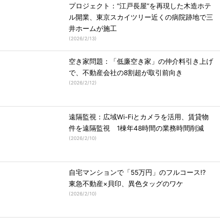
プロジェクト：“江戸長屋”を再現した木造ホテ
ル開業、東京スカイツリー近くの病院跡地で三
井ホームが施工
(
2026/2/13
)
空き家問題：「低廉空き家」の仲介料引き上げ
で、不動産会社の8割超が取引前向き
(
2026/2/12
)
遠隔監視：広域Wi-Fiとカメラを活用、賃貸物
件を遠隔監視 1棟年48時間の業務時間削減
(
2026/2/10
)
自宅マンションで「55万円」のフルコース!?
東急不動産×貝印、異色タッグのワケ
(
2026/2/10
)