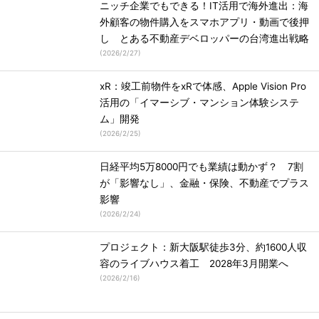
ニッチ企業でもできる！IT活用で海外進出：海
外顧客の物件購入をスマホアプリ・動画で後押
し とある不動産デベロッパーの台湾進出戦略
(
2026/2/27
)
xR：竣工前物件をxRで体感、Apple Vision Pro
活用の「イマーシブ・マンション体験システ
ム」開発
(
2026/2/25
)
日経平均5万8000円でも業績は動かず？ 7割
が「影響なし」、金融・保険、不動産でプラス
影響
(
2026/2/24
)
プロジェクト：新大阪駅徒歩3分、約1600人収
容のライブハウス着工 2028年3月開業へ
(
2026/2/16
)