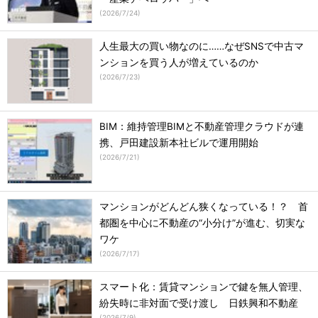
(
2026/7/24
)
人生最大の買い物なのに……なぜSNSで中古マ
ンションを買う人が増えているのか
(
2026/7/23
)
BIM：維持管理BIMと不動産管理クラウドが連
携、戸田建設新本社ビルで運用開始
(
2026/7/21
)
マンションがどんどん狭くなっている！？ 首
都圏を中心に不動産の“小分け”が進む、切実な
ワケ
(
2026/7/17
)
スマート化：賃貸マンションで鍵を無人管理、
紛失時に非対面で受け渡し 日鉄興和不動産
(
2026/7/9
)