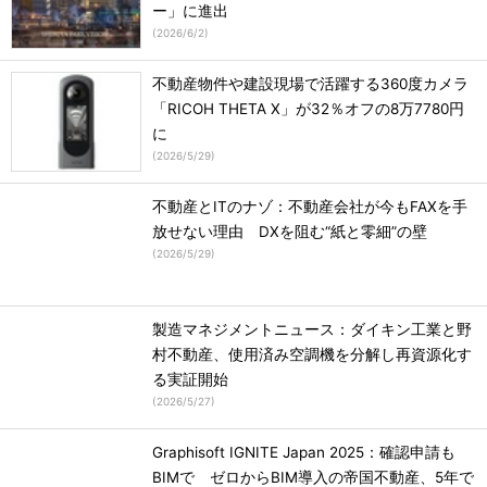
ー」に進出
(
2026/6/2
)
不動産物件や建設現場で活躍する360度カメラ
「RICOH THETA X」が32％オフの8万7780円
に
(
2026/5/29
)
不動産とITのナゾ：不動産会社が今もFAXを手
放せない理由 DXを阻む“紙と零細”の壁
(
2026/5/29
)
製造マネジメントニュース：ダイキン工業と野
村不動産、使用済み空調機を分解し再資源化す
る実証開始
(
2026/5/27
)
Graphisoft IGNITE Japan 2025：確認申請も
BIMで ゼロからBIM導入の帝国不動産、5年で