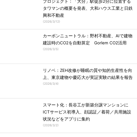
プロジェクト：「大分」駅徒歩2分に位置する
タワマンの概要を発表、大和ハウス工業と日鉄
興和不動産
(
2026/3/12
)
カーボンニュートラル：野村不動産、AIで建物
建設時のCO2を自動算定 Gorlem CO2活用
(
2026/3/5
)
リノベ：ZEH改修が睡眠の質や知的生産性を向
上、東京建物や慶応大が実証実験の結果を報告
(
2026/3/4
)
スマート化：長谷工が新築分譲マンションに
ICTサービス初導入、顔認証／着荷／共用施設
状況などをアプリに集約
(
2026/3/2
)