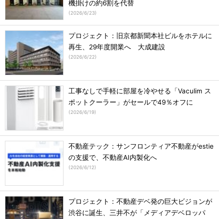
機掛けの約6割を代替
(
2026/6/23
)
プロジェクト：旧京都新聞本社ビルをホテルに
再生、29年度開業へ 大成建設
(
2026/6/22
)
工事なしで手軽に部屋を冷やせる「Vaculim ス
ポットクーラー」がセールで49％オフに
(
2026/6/19
)
不動産テック：サンフロンティア不動産がestie
の支援で、不動産AI内製化へ
(
2026/6/12
)
プロジェクト：不動産デベ発の巨大ビジョンが
渋谷に誕生、三井不が「メディアデベロッパ