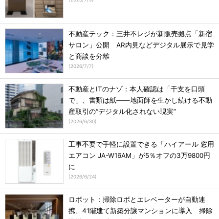
不動産テック：三井不レジが新販売拠点「新宿
サロン」公開 AR内見などデジタル展示で見学
と商談を分離
(
2026/7/7
)
不動産とITのナゾ：本人確認は「干支を口頭
で」、書類は紙――地面師を生かし続ける不動
産取引の“デジタル化されない現実”
(
2026/6/30
)
工事不要で手軽に設置できる「ハイアール 窓用
エアコン JA-W16AM」が5％オフの3万9800円
に
(
2026/6/24
)
ロボット：掃除ロボとエレベーターが自動連
携、41階建て新築分譲マンションに導入 掃除