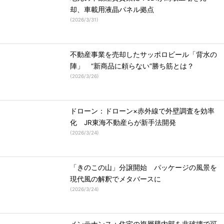
却、車載用液晶パネル拠点
(
2026/3/31
)
不動産事業を売却したサッポロビール「背水の
陣」 “新商品に頼らない”勝ち筋とは？
(
2026/3/26
)
ドローン：ドローン×赤外線で外壁調査を効率
化 JR東海不動産らが新手法開発
(
2026/3/24
)
「きのこの山」分譲開始 パッケージの風景を
現代風の解釈でメタバースに
(
2026/3/24
)