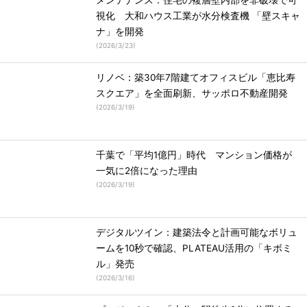
メンテナンス：住宅の複層壁内部を非破壊で可
視化 大和ハウス工業が水分検査機 「壁スキャ
ナ」を開発
(
2026/3/23
)
リノベ：築30年7階建てオフィスビル「恵比寿
スクエア」を全面刷新、サッポロ不動産開発
(
2026/3/19
)
千葉で「平均1億円」時代 マンション価格が
一気に2倍になった理由
(
2026/3/19
)
デジタルツイン：建築法令と計画可能なボリュ
ームを10秒で確認、PLATEAU活用の「キボミ
ル」発売
(
2026/3/16
)