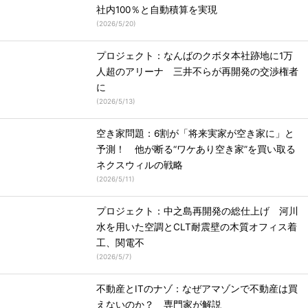
社内100％と自動積算を実現
(
2026/5/20
)
プロジェクト：なんばのクボタ本社跡地に1万
人超のアリーナ 三井不らが再開発の交渉権者
に
(
2026/5/13
)
空き家問題：6割が「将来実家が空き家に」と
予測！ 他が断る“ワケあり空き家”を買い取る
ネクスウィルの戦略
(
2026/5/11
)
プロジェクト：中之島再開発の総仕上げ 河川
水を用いた空調とCLT耐震壁の木質オフィス着
工、関電不
(
2026/5/7
)
不動産とITのナゾ：なぜアマゾンで不動産は買
えないのか？ 専門家が解説