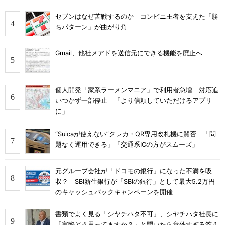
セブンはなぜ苦戦するのか コンビニ王者を支えた「勝
ちパターン」が曲がり角
Gmail、他社メアドを送信元にできる機能を廃止へ
個人開発「家系ラーメンマニア」で利用者急増 対応追
いつかず一部停止 「より信頼していただけるアプリ
に」
“Suicaが使えない”クレカ・QR専用改札機に賛否 「問
題なく運用できる」「交通系ICの方がスムーズ」
元グループ会社が「ドコモの銀行」になった不満を吸
収？ SBI新生銀行が「SBIの銀行」として最大5.2万円
のキャッシュバックキャンペーンを開催
書類でよく見る「シヤチハタ不可」、シヤチハタ社長に
「実際どう思ってますか？」と聞いたら意外すぎる答え