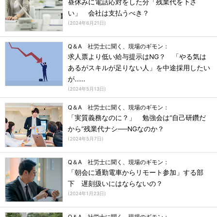
昼休みに電話応対をした分「残業代を下さ
い」 会社は支払うべき？
(
2024年6月21日
)
Q＆A 社労士に聞く、現場のギモン：
求人票より低い給与提示はNG？ 「やる気は
あるがスキルが足りない人」を中途採用したい
が……
(
2024年5月13日
)
Q＆A 社労士に聞く、現場のギモン：
「実質義務なのに？」 勉強会は“自己研鑽だ
から”残業代ナシ──NGなのか？
(
2024年5月7日
)
Q＆A 社労士に聞く、現場のギモン：
「朝会に通勤電車からリモート参加」する部
下 遅刻扱いにはならないの？
(
2024年1月23日
)
Q＆A 社労士に聞く、現場のギモン：