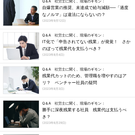
Q＆A 社労士に聞く、現場のギモン：
自爆営業の推奨、未達成で給与減額──「過度
なノルマ」は違法にならないの？
(
2023年9月12日
)
Q＆A 社労士に聞く、現場のギモン：
IT化で「申告されてない残業」が発覚！ さか
のぼって残業代を支払うべき？
(
2023年8月4日
)
Q＆A 社労士に聞く、現場のギモン：
残業代カットのため、管理職を増やすのはア
リ？ ベンチャー社員の疑問
(
2023年8月3日
)
Q＆A 社労士に聞く、現場のギモン：
勝手に深夜残業する社員 残業代は支払うべ
き？
(
2023年6月29日
)