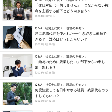
「休日対応は一切しません」 つながらない権
利を主張する部下とどう向き合う？
(
2024年1月22日
)
Q＆A 社労士に聞く、現場のギモン：
急に退職代行を使われた──引き継ぎは依頼で
きる？ 対応はどうしたらいい？
(
2023年9月29日
)
Q＆A 社労士に聞く、現場のギモン：
「給与のために残業したい」部下からの申し
出、断れる？
(
2023年9月28日
)
Q＆A 社労士に聞く、現場のギモン：
何度注意しても日中サボる社員 残業代をカッ
トしてもいい？
(
2023年9月22日
)