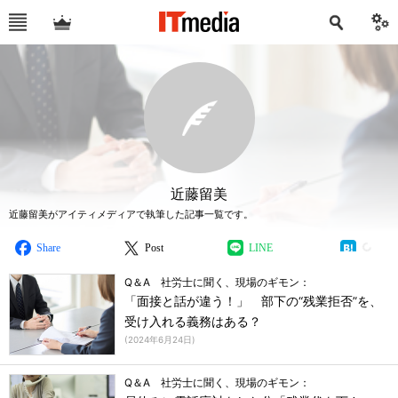
近藤留美
近藤留美がアイティメディアで執筆した記事一覧です。
Share
Post
LINE
Q＆A 社労士に聞く、現場のギモン：
「面接と話が違う！」 部下の“残業拒否”を、
受け入れる義務はある？
(
2024年6月24日
)
Q＆A 社労士に聞く、現場のギモン：