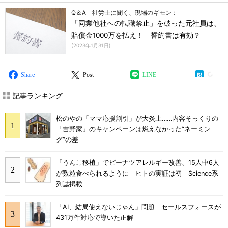
Q＆A 社労士に聞く、現場のギモン：
「同業他社への転職禁止」を破った元社員は、
賠償金1000万を払え！ 誓約書は有効？
(
2023年1月31日
)
Share
Post
LINE
記事ランキング
松のやの「ママ応援割引」が大炎上……内容そっくりの
「吉野家」のキャンペーンは燃えなかった“ネーミン
グ”の差
「うんこ移植」でピーナツアレルギー改善、15人中6人
が数粒食べられるように ヒトの実証は初 Science系
列誌掲載
「AI、結局使えないじゃん」問題 セールスフォースが
431万件対応で導いた正解