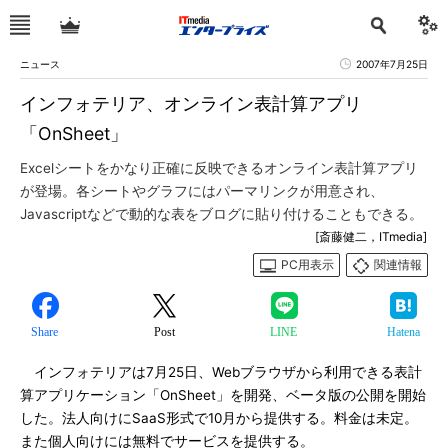
ニュース
2007年7月25日
インフォテリア、オンライン表計算アプリ
「OnSheet」
Excelシートをかなり正確に反映できるオンライン表計算アプリ
が登場。各シートやグラフにはパーマリンクが用意され、
Javascriptなどで動的な表をブログに貼り付けることもできる。
[斎藤健二，ITmedia]
PC用表示
関連情報
Share
Post
LINE
Hatena
インフォテリアは7月25日、Webブラウザから利用できる表計
算アプリケーション「OnSheet」を開発、ベータ版の公開を開始
した。法人向けにSaaS形式で10月から提供する。料金は未定。
また個人向けには無料でサービスを提供する。