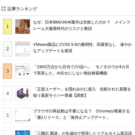
記事ランキング
なぜ、日本IBMのNHK案件は失敗したのか？ メインフ
レーム大撤退時代のリスクと教訓
VMware製品にCVSS 9.8の脆弱性、回避策なし 速やか
なアップデートを推奨
「2800万点から目当ての1品へ」 モノタロウが4カ月
で実装した、AI任せにしない独自検索機能
「正規ユーザー」を隠れみのに侵入 信頼された基盤を
狙う最新サイバー脅威【調査】
ブラウザの再起動は不要になる？ Chromeが模索する
「週2リリース」と「無停止アップデート」
「三國志 覇道」が生成AIで実現したリアルタイム異言語