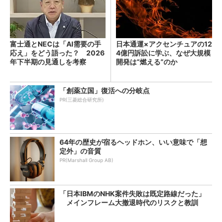
富士通とNECは「AI需要の手
日本通運×アクセンチュアの12
応え」をどう語った？ 2026
4億円訴訟に学ぶ、なぜ大規模
年下半期の見通しを考察
開発は“燃える”のか
「創薬立国」復活への分岐点
PR(三菱総合研究所)
64年の歴史が宿るヘッドホン、いい意味で「想
定外」の音質
PR(Marshall Group AB)
「日本IBMのNHK案件失敗は既定路線だった」
メインフレーム大撤退時代のリスクと教訓