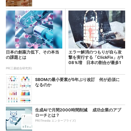
日本の創薬力低下、その本当
エラー解消のつもりが自ら攻
の課題とは
撃を実行する「ClickFix」が1
08％増 日本の割合が最多1
4％
PR(三菱総合研究所)
SBOMの最小要素が5年ぶり改訂 何が必須に
なるのか
生成AIで月間2000時間削減 成功企業のアプ
ローチとは？
PR(ITmedia エンタープライズ)