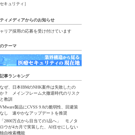
セキュリティ］
ティメディアからのお知らせ
ャリア採用の応募を受け付けています
のテーマ
記事ランキング
なぜ、日本IBMのNHK案件は失敗したの
か？ メインフレーム大撤退時代のリスク
と教訓
VMware製品にCVSS 9.8の脆弱性、回避策
なし 速やかなアップデートを推奨
「2800万点から目当ての1品へ」 モノタ
ロウが4カ月で実装した、AI任せにしない
独自検索機能