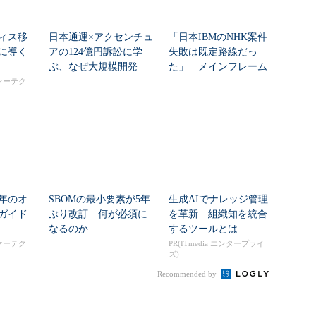
ィス移
日本通運×アクセンチュ
「日本IBMのNHK案件
に導く
アの124億円訴訟に学
失敗は既定路線だっ
ぶ、なぜ大規模開発
た」 メインフレーム
は“燃える”のか
大撤退時代のリスク...
ァーテク
6年のオ
SBOMの最小要素が5年
生成AIでナレッジ管理
ガイド
ぶり改訂 何が必須に
を革新 組織知を統合
なるのか
するツールとは
ァーテク
PR(ITmedia エンタープライ
ズ)
Recommended by