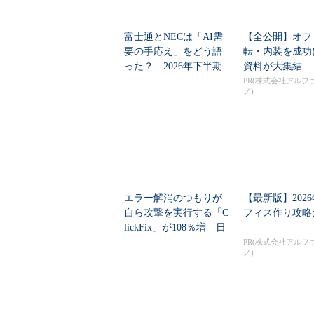
富士通とNECは「AI需
【全公開】オフ
要の手応え」をどう語
転・内装を成功
った？ 2026年下半期
資料が大集結
の見通しを考...
PR(株式会社アルフ
ノ)
エラー解消のつもりが
【最新版】202
自ら攻撃を実行する「C
フィス作り攻略
lickFix」が108％増 日
本の割...
PR(株式会社アルフ
ノ)