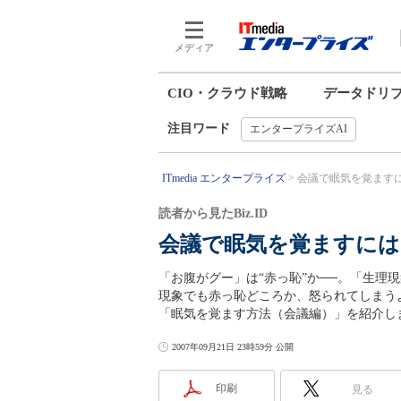
メディア
CIO・クラウド戦略
データドリ
注目ワード
エンタープライズAI
ITmedia エンタープライズ
会議で眠気を覚ますには
読者から見たBiz.ID
会議で眠気を覚ますには
「お腹がグー」は“赤っ恥”か──。「生理
現象でも赤っ恥どころか、怒られてしまう
「眠気を覚ます方法（会議編）」を紹介し
2007年09月21日 23時59分 公開
印刷
見る