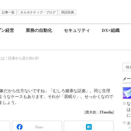
記事一覧
オルタナティブ・ブログ
用語辞典
ブン経営
業務の自動化
セキュリティ
DX×組織
：読者から見たBiz.ID
メー
現象だから仕方ないですね」「むしろ健康な証拠」。同じ生理
ようなケースもあります。それが「居眠り」。せっかくなので
ましょう。
な
は
[鷹木創，
ITmedia
]
に
エ
Share
「