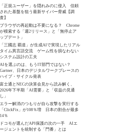
「正規ユーザー」を隠れみのに侵入 信頼
された基盤を狙う最新サイバー脅威【調
査】
ブラウザの再起動は不要になる？ Chrome
が模索する「週2リリース」と「無停止ア
ップデート」
「三國志 覇道」が生成AIで実現したリアル
タイム異言語交流 ゲーム性を損なわない
システム設計の工夫
AIを選ぶのは、もうIT部門ではない？
Gartner、日本のデジタルワークプレースの
ハイプ・サイクル発表
富士通とNECの決算会見から読み解く、
2026年下半期「AI需要」と「収益の見通
し」
エラー解消のつもりが自ら攻撃を実行する
「ClickFix」が108％増 日本の割合が最多
14％
ドコモが選んだAPI保護の次の一手 AIエ
ージェントを統制する「門番」とは