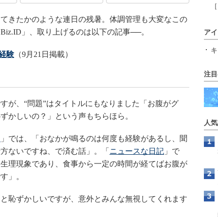
［
てきたかのような連日の残暑。体調管理も大変なこの
iz.ID」、取り上げるのは以下の記事──。
アイ
キ
経験
（9月21日掲載）
注目
すが、“問題”はタイトルにもなりました「お腹がグ
恥ずかしいの？」という声もちらほら。
人気
て
」では、「おなかが鳴るのは何度も経験があるし、聞
仕方ないですね、で済む話」。「
ニュースな日記
」で
は生理現象であり、食事から一定の時間が経てばお腹が
です」。
と恥ずかしいですが、意外とみんな無視してくれます