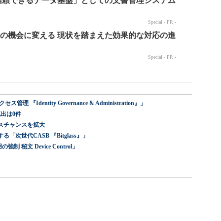
dentity Governance & Administration』」
出は0件
スチャンスを拡大
世代CASB 『Bitglass』」
 秘文 Device Control」