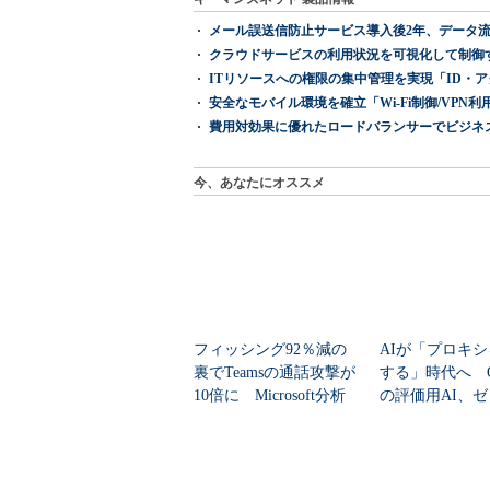
メール誤送信防止サービス導入後2年、データ流
クラウドサービスの利用状況を可視化して制御する「次
ITリソースへの権限の集中管理を実現「ID・アクセス管理 『I
安全なモバイル環境を確立「Wi-Fi制御/VPN利用の強制
費用対効果に優れたロードバランサーでビジネ
今、あなたにオススメ
フィッシング92％減の
AIが「プロキ
裏でTeamsの通話攻撃が
する」時代へ Op
10倍に Microsoft分析
の評価用AI、
脆弱性を自...