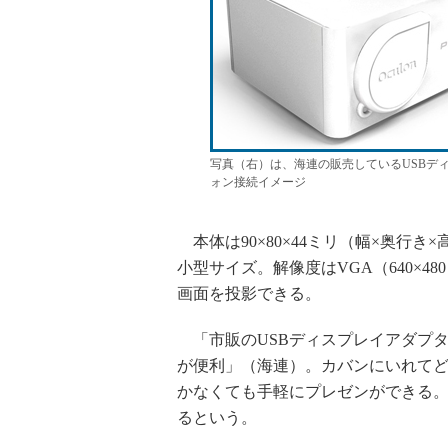
写真（右）は、海連の販売しているUSBディ
ォン接続イメージ
本体は90×80×44ミリ（幅×奥行き
小型サイズ。解像度はVGA（640×4
画面を投影できる。
「市販のUSBディスプレイアダプ
が便利」（海連）。カバンにいれてど
かなくても手軽にプレゼンができる
るという。