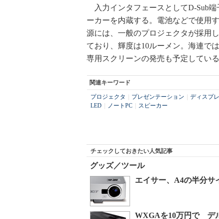
入力インタフェースとしてD-Sub
ーカーを内蔵する。電池などで使用す
源には、一般のプロジェクタが採用し
ており、輝度は10ルーメン。海連で
専用スクリーンの発売も予定してい
関連キーワード
プロジェクタ
|
プレゼンテーション
|
ディスプ
LED
|
ノートPC
|
スピーカー
チェックしておきたい人気記事
グッズ／ツール
エイサー、A4の半分サ
WXGAを10万円で デ