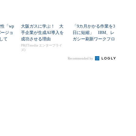
脆弱性「wp
大阪ガスに学ぶ！ 大
「9カ月かかる作業を3
いバージョ
手企業が生成AI導入を
日に短縮」 IBM、レ
して
成功させる理由
ガシー刷新ワークフロ
ーをIBM Bo...
PR(ITmedia エンタープライ
ズ)
Recommended by