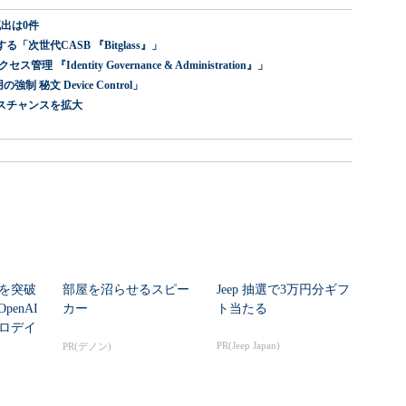
出は0件
世代CASB 『Bitglass』」
dentity Governance & Administration』」
 秘文 Device Control」
スチャンスを拡大
シを突破
部屋を沼らせるスピー
Jeep 抽選で3万円分ギフ
enAI
カー
ト当たる
ゼロデイ
PR(Jeep Japan)
PR(デノン)