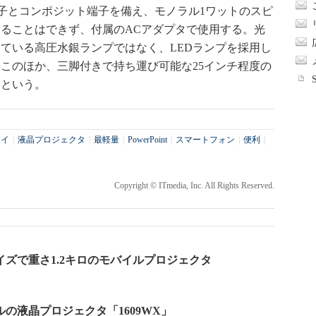
端子とコンポジット端子を備え、モノラル1ワットのスピ
ることはできず、付属のACアダプタで使用する。光
ている高圧水銀ランプではなく、LEDランプを採用し
はこのほか、三脚付きで持ち運び可能な25インチ程度の
るという。
レイ
|
液晶プロジェクタ
|
最軽量
|
PowerPoint
|
スマートフォン
|
便利
|
Copyright © ITmedia, Inc. All Rights Reserved.
イズで重さ1.2キロのモバイルプロジェクタ
ルの液晶プロジェクタ「1609WX」