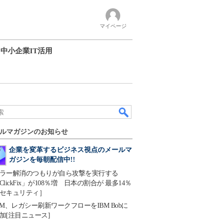
マイページ
中小企業IT活用
ルマガジンのお知らせ
企業を変革するビジネス視点のメールマ
ガジンを毎朝配信中!!
ラー解消のつもりが自ら攻撃を実行する
ClickFix」が108％増 日本の割合が 最多14％
セキュリティ］
BM、レガシー刷新ワークフローをIBM Bobに
加[注目ニュース]