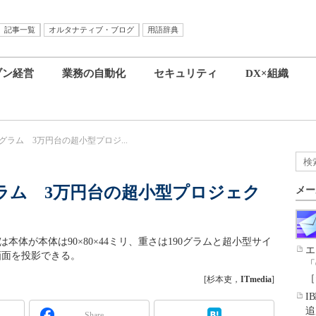
記事一覧
オルタナティブ・ブログ
用語辞典
ブン経営
業務の自動化
セキュリティ
DX×組織
グラム 3万円台の超小型プロジ...
グラム 3万円台の超小型プロジェク
メー
」は本体が本体は90×80×44ミリ、重さは190グラムと超小型サイ
エ
画面を投影できる。
「
［
[杉本吏，
ITmedia
]
I
追
Share