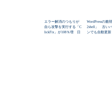
エラー解消のつもりが
WordPressの
自ら攻撃を実行する「C
2shell」 古
lickFix」が108％増 日
ンでも自動更新
本の割...
い...