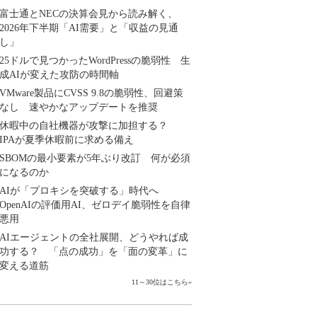
富士通とNECの決算会見から読み解く、
2026年下半期「AI需要」と「収益の見通
し」
25ドルで見つかったWordPressの脆弱性 生
成AIが変えた攻防の時間軸
VMware製品にCVSS 9.8の脆弱性、回避策
なし 速やかなアップデートを推奨
休暇中の自社機器が攻撃に加担する？
IPAが夏季休暇前に求める備え
SBOMの最小要素が5年ぶり改訂 何が必須
になるのか
AIが「プロキシを突破する」時代へ
OpenAIの評価用AI、ゼロデイ脆弱性を自律
悪用
AIエージェントの全社展開、どうやれば成
功する？ 「点の成功」を「面の変革」に
変える道筋
11～30位はこちら
»