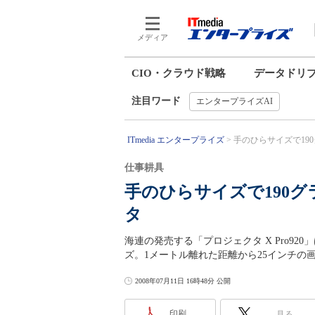
メディア
CIO・クラウド戦略
データドリ
注目ワード
エンタープライズAI
ITmedia エンタープライズ
手のひらサイズで190
仕事耕具
手のひらサイズで190
タ
海連の発売する「プロジェクタ X Pro920
ズ。1メートル離れた距離から25インチの
2008年07月11日 16時48分 公開
印刷
見る