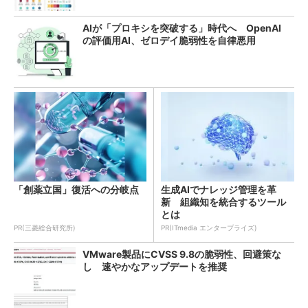
AIが「プロキシを突破する」時代へ OpenAI
の評価用AI、ゼロデイ脆弱性を自律悪用
「創薬立国」復活への分岐点
生成AIでナレッジ管理を革
新 組織知を統合するツール
とは
PR(三菱総合研究所)
PR(ITmedia エンタープライズ)
VMware製品にCVSS 9.8の脆弱性、回避策な
し 速やかなアップデートを推奨