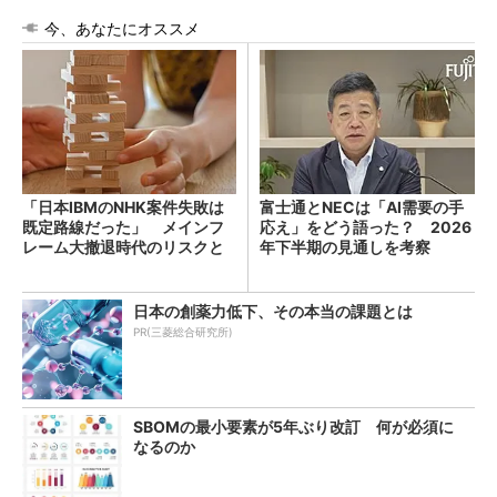
今、あなたにオススメ
「日本IBMのNHK案件失敗は
富士通とNECは「AI需要の手
既定路線だった」 メインフ
応え」をどう語った？ 2026
レーム大撤退時代のリスクと
年下半期の見通しを考察
教訓
日本の創薬力低下、その本当の課題とは
PR(三菱総合研究所)
SBOMの最小要素が5年ぶり改訂 何が必須に
なるのか