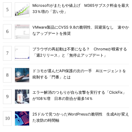
Microsoftがまたもや値上げ M365サブスク料金を最大
33％増の「言い分」
VMware製品にCVSS 9.8の脆弱性、回避策なし 速やか
なアップデートを推奨
ブラウザの再起動は不要になる？ Chromeが模索する
「週2リリース」と「無停止アップデート」
ドコモが選んだAPI保護の次の一手 AIエージェントを
統制する「門番」とは
エラー解消のつもりが自ら攻撃を実行する「ClickFix」
が108％増 日本の割合が最多14％
25ドルで見つかったWordPressの脆弱性 生成AIが変え
た攻防の時間軸