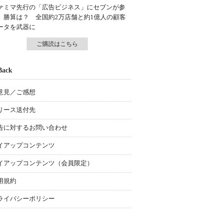
ァミマ先行の「広告ビジネス」にセブンが参
、勝算は？ 全国約2万店舗と約1億人の顧客
ータを武器に
ご購読はこちら
Back
意見／ご感想
リース送付先
告に対するお問い合わせ
イアップコンテンツ
イアップコンテンツ（会員限定）
用規約
ライバシーポリシー