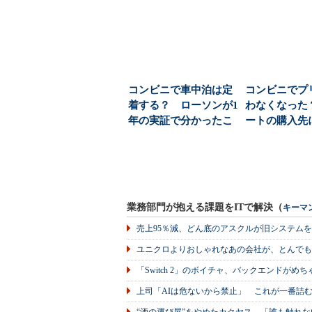
増 コンビニならで...
変わった：週
「へ...
コンビニで車中泊は定
コンビニでプ
着する？ ローソンが1
わなくなった
年の実証で分かったこ
ートの購入先
と（1/4 ページ...
変化（1/2 ペー
業務部門が抱える課題をITで解決（
キーマ
売上95％減、どん底のアスクルが旧システム
ユニクロよりおしゃれなあの会社が、とんでも
「Switch 2」のボイチャ、バックエンドが
上司「AIは危ないから禁止」 これが一番詰
“酒の運び屋”をやめたカクヤス、「誰も触れな