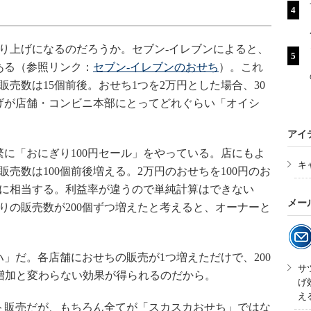
り上げになるのだろうか。セブン-イレブンによると、
とある（参照リンク：
セブン-イレブンのおせち
）。これ
売数は15個前後。おせち1つを2万円とした場合、30
げが店舗・コンビニ本部にとってどれぐらい「オイシ
アイ
に「おにぎり100円セール」をやっている。店にもよ
キ
販売数は100個前後増える。2万円のおせちを100円のお
げに相当する。利益率が違うので単純計算はできない
メー
りの販売数が200個ずつ増えたと考えると、オーナーと
だ。各店舗におせちの販売が1つ増えただけで、200
サ
増加と変わらない効果が得られるのだから。
げ
え
販売だが、もちろん全てが「スカスカおせち」ではな