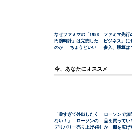
なぜファミマの「1998
ファミマ先行
円腕時計」は完売した
ビジネス」に
のか “ちょうどいい
参入、勝算は
一本”がササった...
約2万店舗と約1
今、あなたにオススメ
「暑すぎて外出したく
ローソンで無
ない！」 ローソンの
品を買ってい
デリバリー売り上げ4割
か 棚を広げ