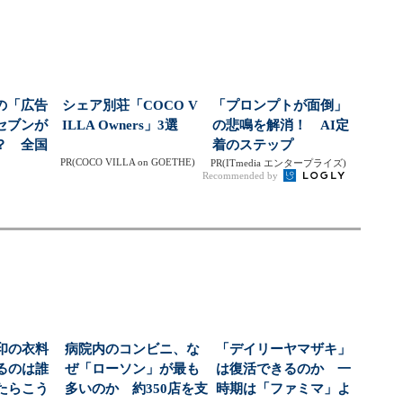
ン...
な新...
の「広告
シェア別荘「COCO V
「プロンプトが面倒」
セブンが
ILLA Owners」3選
の悲鳴を解消！ AI定
？ 全国
着のステップ
PR(COCO VILLA on GOETHE)
億人...
PR(ITmedia エンタープライズ)
Recommended by
印の衣料
病院内のコンビニ、な
「デイリーヤマザキ」
るのは誰
ぜ「ローソン」が最も
は復活できるのか 一
たらこう
多いのか 約350店を支
時期は「ファミマ」よ