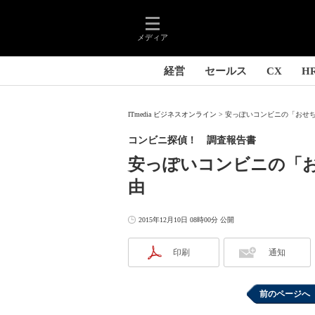
メディア
経営
セールス
CX
H
ITmedia ビジネスオンライン
安っぽいコンビニの「おせち
コンビニ探偵！ 調査報告書
安っぽいコンビニの「
由
2015年12月10日 08時00分 公開
印刷
通知
前のページへ