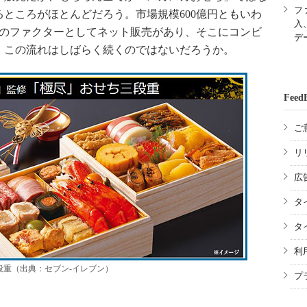
フ
ところがほとんどだろう。市場規模600億円ともいわ
入
つのファクターとしてネット販売があり、そこにコンビ
デ
。この流れはしばらく続くのではないだろうか。
Feed
ご
リ
広
タ
タ
利
重（出典：セブン-イレブン）
プ