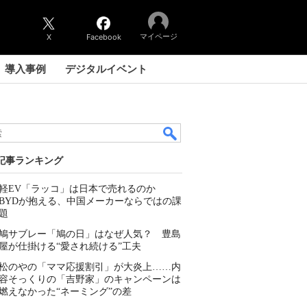
マイページ
X
Facebook
導入事例
デジタルイベント
記事ランキング
軽EV「ラッコ」は日本で売れるのか
BYDが抱える、中国メーカーならではの課
題
鳩サブレー「鳩の日」はなぜ人気？ 豊島
屋が仕掛ける“愛され続ける”工夫
松のやの「ママ応援割引」が大炎上……内
容そっくりの「吉野家」のキャンペーンは
燃えなかった“ネーミング”の差