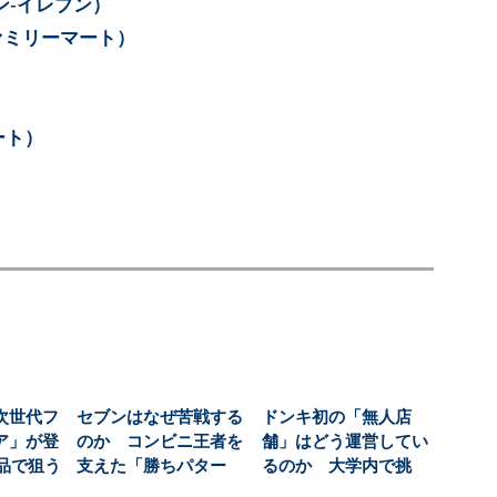
ン-イレブン）
ァミリーマート）
ート）
次世代フ
セブンはなぜ苦戦する
ドンキ初の「無人店
ア」が登
のか コンビニ王者を
舗」はどう運営してい
商品で狙う
支えた「勝ちパター
るのか 大学内で挑
...
ン」が曲がり角：スピ
む、コンビニより小さ