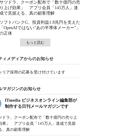
サツドラ、クーポン配布で「数十億円の売
り上げ効果」 アプリ会員「145万人」達
成で見据える、真の顧客理解
ソフトバンクG、投資利益1.8兆円を支えた
「OpenAIではない“あの半導体メーカー”」
の正体
もっと読む
ティメディアからのお知らせ
ャリア採用の応募を受け付けています
ルマガジンのお知らせ
ITmedia ビジネスオンライン編集部が
制作する日刊メールマガジンです
ツドラ、クーポン配布で「数十億円の売り上
効果」 アプリ会員「145万人」達成で見据
る、真の顧客理解