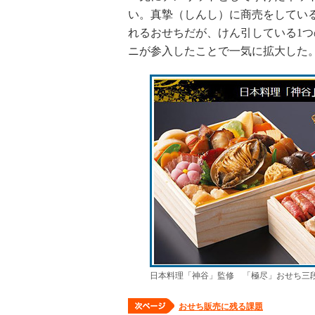
い。真摯（しんし）に商売をしている
れるおせちだが、けん引している1
ニが参入したことで一気に拡大した
日本料理「神谷」監修 「極尽」おせち三段
おせち販売に残る課題