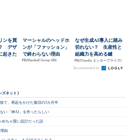
末に
える“病院専門チ...
り多かったのに、近
年...
リンを買
マーシャルのヘッドホ
なぜ生成AI導入に踏み
？ デザ
ンが「ファッション」
切れない？ 生産性と
に起きた
で終わらない理由
組織力を高める鍵
PR(Marshall Group AB)
ジ...
PR(ITmedia エンタープライズ)
Recommended by
）
ンズネット
を捨て、再起をかけた復旧の3カ月半
ない「神AI」を作ったらしい
めちゃめちゃ賢い設計だった話
む理由
いシステム」をAIでどうした？