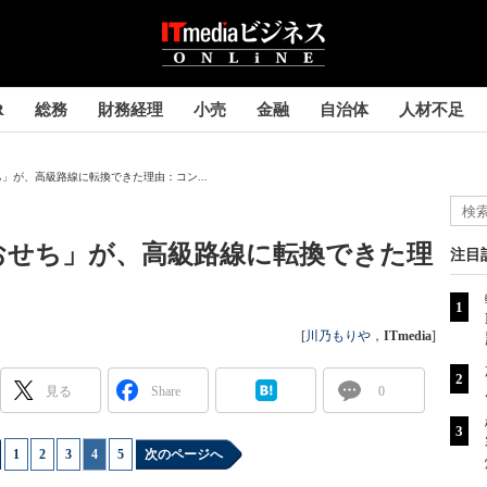
R
総務
財務経理
小売
金融
自治体
人材不足
」が、高級路線に転換できた理由：コン...
おせち」が、高級路線に転換できた理
注目
[
川乃もりや
，
ITmedia
]
見る
Share
0
1
|
2
|
3
|
4
|
5
次のページへ