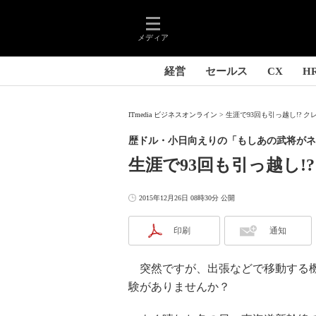
メディア
経営
セールス
CX
H
ITmedia ビジネスオンライン
生涯で93回も引っ越し!? 
歴ドル・小日向えりの「もしあの武将がネ
生涯で93回も引っ越し!
2015年12月26日 08時30分 公開
印刷
通知
突然ですが、出張などで移動する機
験がありませんか？