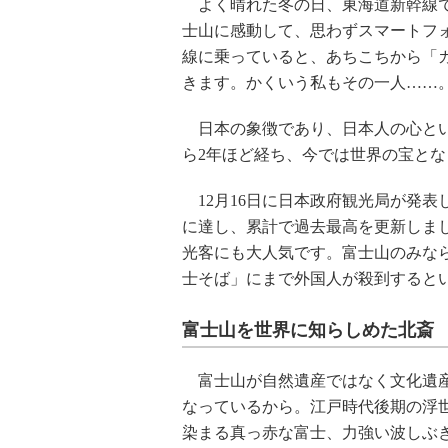
よく晴れた冬の日、東海道新幹線で
士山に感動して、思わずスマートフ
線に乗っていると、あちこちから「
きます。かくいう私もその一人……
日本の象徴であり、日本人の心とい
ら2年ほど経ち、今では世界の宝とな
12月16日に日本政府観光局が発表した
に達し、累計で過去最高を更新しま
光客にも大人気です。富士山のみな
士そば」にまで外国人が殺到すると
富士山を世界に知らしめた北斎
富士山が自然遺産ではなく文化遺産
なっているから。江戸時代後期の浮
染まる真っ赤な富士、力強い波しぶ