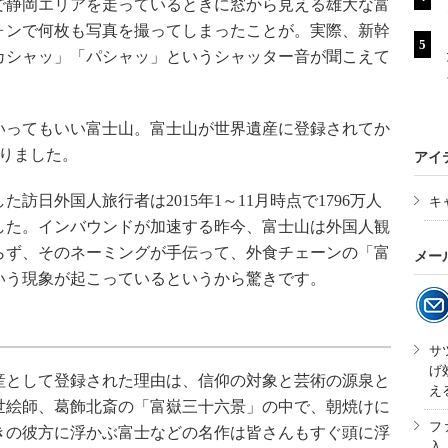
静岡エリアを走っているときに窓から見える雄大な富
ォンで何枚も写真を撮ってしまったことが。実際、新幹
カシャッ」「パシャッ」というシャッター音が聞こえて
。
ってもいい富士山。富士山が世界遺産に登録されてか
りました。
アイ
訪日外国人旅行者は2015年1～11月時点で1796万人
キ
した。インバウンドが加速する昨今、富士山は外国人観
らず、そのネーミングが手伝って、外食チェーンの「富
メー
いう現象が起こっているというから驚きです。
サ
げ
として登録された理由は、信仰の対象と芸術の源泉と
え
世絵師、葛飾北斎の「富嶽三十六景」の中で、朝焼けに
フ
きの彼方に浮かぶ富士などの名作は皆さんもすぐ頭に浮
入