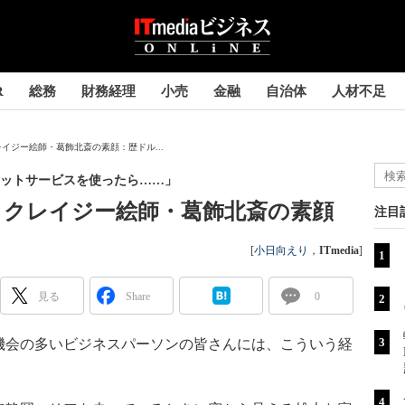
R
総務
財務経理
小売
金融
自治体
人材不足
クレイジー絵師・葛飾北斎の素顔：歴ドル...
ットサービスを使ったら……」
? クレイジー絵師・葛飾北斎の素顔
注目
[
小日向えり
，
ITmedia
]
見る
Share
0
会の多いビジネスパーソンの皆さんには、こういう経