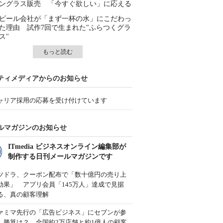
ングラス販売 「今すぐ欲しい」に応える
ビール会社が「まず一杯の水」にこだわっ
た理由 試作7回で生まれた"ふらつくグラ
ス"
もっと読む
ティメディアからのお知らせ
ャリア採用の応募を受け付けています
ルマガジンのお知らせ
ITmedia ビジネスオンライン編集部が
制作する日刊メールマガジンです
ツドラ、クーポン配布で「数十億円の売り上
効果」 アプリ会員「145万人」達成で見据
る、真の顧客理解
ァミマ先行の「広告ビジネス」にセブンが参
、勝算は？ 全国約2万店舗と約1億人の顧客