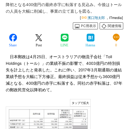
降初となる400億円の最終赤字に転落する見込み。今後はトール
の人員を大幅に削減し、事業の立て直しを図る。
[
濱口翔太郎
，ITmedia]
PC用表示
関連情報
Share
Post
LINE
Hatena
0
日本郵政は4月25日、オーストラリアの物流子会社「Toll
Holdings（トール）」の業績不振の影響で、4003億円の特別損
失を計上したと発表した。これに伴い、2017年3月期通期の連結
業績予想を大幅に下方修正。最終損益は従来予想から3600億円
減となる、400億円の赤字に転落する。同社の赤字転落は、07年
の郵政民営化以降初めて。