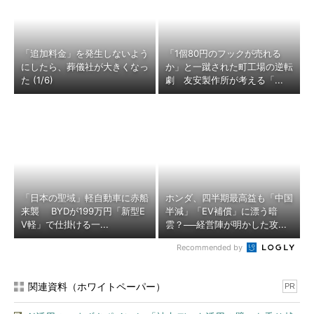
「追加料金」を発生しないよう
「1個80円のフックが売れる
にしたら、葬儀社が大きくなっ
か」と一蹴された町工場の逆転
た (1/6)
劇 友安製作所が考える「...
「日本の聖域」軽自動車に赤船
ホンダ、四半期最高益も「中国
来襲 BYDが199万円「新型E
半減」「EV補償」に漂う暗
V軽」で仕掛ける一...
雲？──経営陣が明かした攻...
Recommended by
関連資料（ホワイトペーパー）
PR