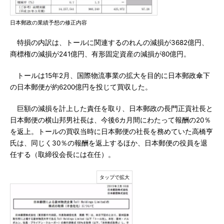
日本郵政の業績予想の修正内容
特損の内訳は、トールに関連するのれんの減損が3682億円、
商標権の減損が241億円、有形固定資産の減損が80億円。
トールは15年2月、国際物流事業の拡大を目的に日本郵政傘下
の日本郵便が約6200億円を投じて買収した。
巨額の減損を計上した責任を取り、日本郵政の長門正貢社長と
日本郵便の横山邦男社長は、今後6カ月間にわたって報酬の20％
を返上。トールの買収当時に日本郵便の社長を務めていた高橋亨
氏は、同じく30％の報酬を返上するほか、日本郵便の役員を退
任する（取締役会長には在任）。