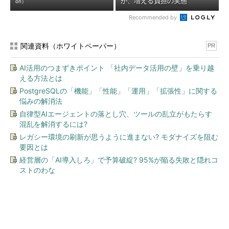
か、増える負担の実態
on）
Recommended by
関連資料（ホワイトペーパー）
PR
AI活用のつまずきポイント 「社内データ活用の壁」を乗り越
える方法とは
PostgreSQLの「機能」「性能」「運用」「拡張性」に関する
悩みの解消法
自律型AIエージェントの落とし穴、ツールの乱立がもたらす
混乱を解消するには?
レガシー環境の刷新が思うように進まない? モダナイズを阻む
要因とは
経営層の「AI導入しろ」で予算破綻? 95%が陥る失敗と隠れコ
ストのわな
今、あなたにオススメ