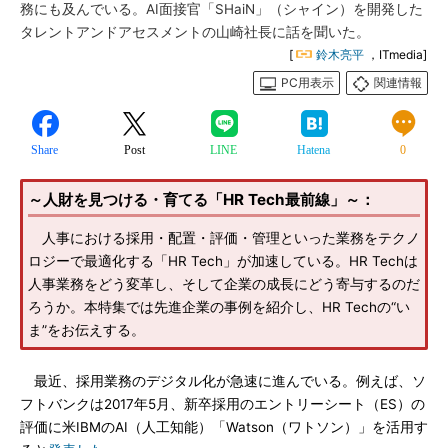
務にも及んでいる。AI面接官「SHaiN」（シャイン）を開発した
タレントアンドアセスメントの山崎社長に話を聞いた。
[
鈴木亮平
，ITmedia]
PC用表示
関連情報
Share
Post
LINE
Hatena
0
～人財を見つける・育てる「HR Tech最前線」～：
人事における採用・配置・評価・管理といった業務をテクノ
ロジーで最適化する「HR Tech」が加速している。HR Techは
人事業務をどう変革し、そして企業の成長にどう寄与するのだ
ろうか。本特集では先進企業の事例を紹介し、HR Techの“い
ま”をお伝えする。
最近、採用業務のデジタル化が急速に進んでいる。例えば、ソ
フトバンクは2017年5月、新卒採用のエントリーシート（ES）の
評価に米IBMのAI（人工知能）「Watson（ワトソン）」を活用す