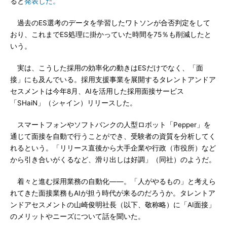
ると
発表した。
過去のES選考のデータを学習したワトソンが合否判定をして
おり、これまでES処理に掛かっていた時間を75％も削減したと
いう。
実は、こうした採用の効率化の動きはESだけでなく、「面
接」にも及んでいる。採用支援事業を展開するタレントアンドア
セスメントは今年8月、AIを活用した採用面接サービス
「SHaiN」（シャイン）リリースした。
スマートフォンやソフトバンクの人型ロボット「Pepper」を
通じて面接を自動で行うことができ、受験者の資質を分析してく
れるという。「リリース直後から大手企業や行政（市役所）など
から引き合いがくるなど、滑り出しは好調」（同社）のようだ。
着々と進む採用業務の自動化――。「人がやるもの」と考えら
れてきた面接業務もAIが担う時代が来るのだろうか。タレントア
ンドアセスメントの山崎俊明社長（以下、敬称略）に「AI面接」
のメリットやニーズについて話を聞いた。