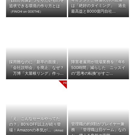
【西野亮廣】つくりたいものを
は「絶好のタイミング」 過去
追求できる環境の作り方とは
最高益と8000億円自社...
（FINCHI on GOETHE）
採用難なのに「新卒の面接」
障害者雇用が現場業務を「年6
「会社説明会」を廃止、なぜ？
500時間」減らした ニッスイ
万博「大屋根リング」作っ...
の“思考の転換”がすご...
「え、こんなセールやってた
管理職の約9割がプレイヤー兼
の？」80％OFF以上が続々登
務 「管理職は罰ゲーム」なの
場！Amazonの本気が...
（Amaz