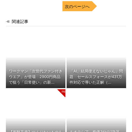
次のページへ
関連記事
ワークマン「次世代ファン付き
「AI、結局使えないじゃん」問
ウエア」が登場 2900円商品
題 セールスフォースが431万
で狙う「日常使い」の新...
件対応で導いた正解（...
キオクシア、株価3分の1急落