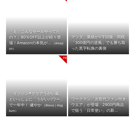
「え、こんなセールやってた
マツダ、業績がV字回復 関税
の？」80％OFF以上が続々登
「300億円の逆風」でも勝ち取
場！Amazonの本気が...
（Amaz
った黒字転換の裏側
on）
「イソジン®クリアうがい薬」
ワークマン「次世代ファン付き
といっしょに「うがいパワー」
ウエア」が登場 2900円商品
で一年中！ 健やか
（iNova｜Hug
で狙う「日常使い」の新...
kum）