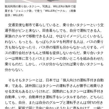
観光利用の乗り合いタクシー。写真は、WILLERが海外で提
案する「ジェニック旅」で使う「WILLERビークル」（画像
提供：WILLER）
交通至便な都市で暮らしていると、乗り合いタクシーという交
通手段がピンと来ない。田舎暮らしでも、自分で運転できる人、
家族のクルマで移動できる人は、やはりイメージしにくいかもし
れない。もっとも、もっぱらクルマを利用する人は、バスの乗り
方も知らなかったり、バス停の場所も分からなかったりする。バ
スの運行会社がきちんと情報を提供しないからだ。乗り合いタク
シーは簡単に言うとバスとタクシーの良いところを組み合わせた
乗りものだ。しかし、バスが分からなければ乗り合いタクシーも
分からない。
そもそもタクシーとは、日本では「個人向けの運転手付き自動
車」である。諸外国にはタクシーの運転手さんが勝手に相乗りさ
せる文化もあるというけれど、国際的にもタクシーは運転手付き
自動車、いや、自動車付き運転手をレンタルするのか。どちらに
しても、自分、または自分のグループと運転手さんは1対1の付き
合いだ。駅前で同じ方向に向かいそうな人に声をかけて、一緒に