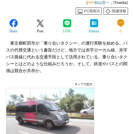
[
杉山淳一
，ITmedia]
PC用表示
関連情報
Share
Post
LINE
Hatena
0
東京都町田市が「乗り合いタクシー」の運行実験を始める。バ
スの代替交通という趣旨だけど、地方では赤字ローカル線、赤字
バス路線に代わる交通手段として活用されている。乗り合いタク
シーとはどのような仕組みだろうか。そして、鉄道やバスとの関
係は競合か共存か。