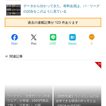
データから分かってきた。有料会員は、パ・リーグ
の試合をこのように見ている
過去の連載記事が 123 件あります
Share
Post
LINE
Hatena
0
関連記事
ワークマン「次世代ファン付き
【西野亮廣】つくりたいものを
ウエア」が登場 2900円商品
追求できる環境の作り方とは
で狙う「日常使い」の新...
（FINCHI on GOETHE）