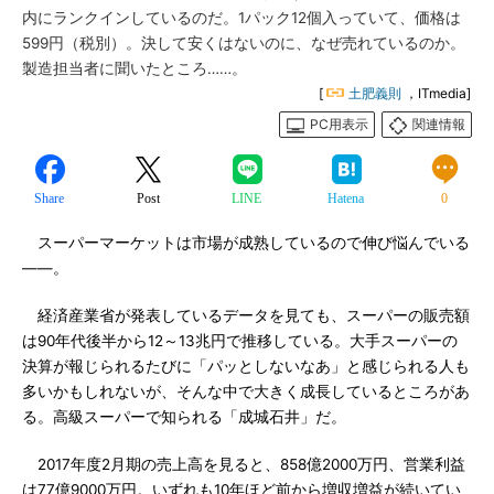
内にランクインしているのだ。1パック12個入っていて、価格は
599円（税別）。決して安くはないのに、なぜ売れているのか。
製造担当者に聞いたところ……。
[
土肥義則
，ITmedia]
PC用表示
関連情報
Share
Post
LINE
Hatena
0
スーパーマーケットは市場が成熟しているので伸び悩んでいる
――。
経済産業省が発表しているデータを見ても、スーパーの販売額
は90年代後半から12～13兆円で推移している。大手スーパーの
決算が報じられるたびに「パッとしないなあ」と感じられる人も
多いかもしれないが、そんな中で大きく成長しているところがあ
る。高級スーパーで知られる「成城石井」だ。
2017年度2月期の売上高を見ると、858億2000万円、営業利益
は77億9000万円。いずれも10年ほど前から増収増益が続いてい