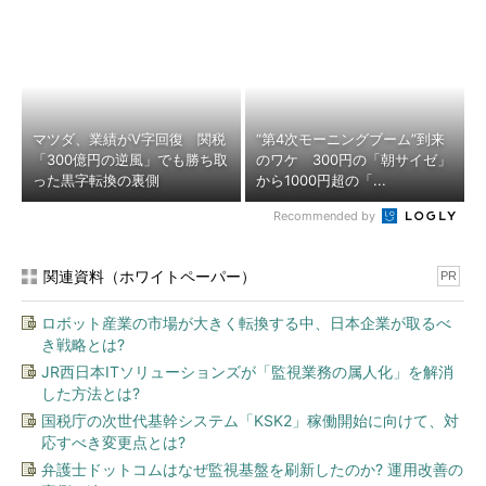
マツダ、業績がV字回復 関税
“第4次モーニングブーム”到来
「300億円の逆風」でも勝ち取
のワケ 300円の「朝サイゼ」
った黒字転換の裏側
から1000円超の「...
Recommended by
関連資料（ホワイトペーパー）
PR
ロボット産業の市場が大きく転換する中、日本企業が取るべ
き戦略とは?
JR西日本ITソリューションズが「監視業務の属人化」を解消
した方法とは?
国税庁の次世代基幹システム「KSK2」稼働開始に向けて、対
応すべき変更点とは?
弁護士ドットコムはなぜ監視基盤を刷新したのか? 運用改善の