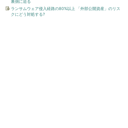
裏側に迫る
ランサムウェア侵入経路の80%以上 「外部公開資産」のリス
クにどう対処する?
今、あなたにオススメ
ワークマン「次世代ファン付
きウエア」が登場 2900円商
品で狙う「日常使い」の新...
GOETHEとFINCHIがタッグを組み、新メディ
アを創設
PR(FINCHI on GOETHE)