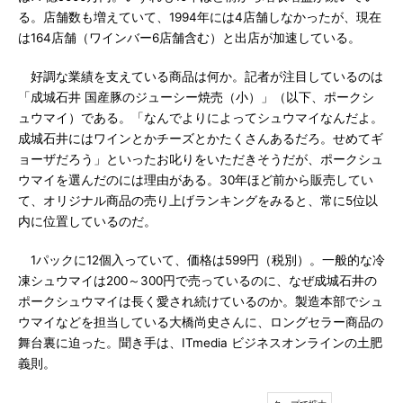
る。店舗数も増えていて、1994年には4店舗しなかったが、現在
は164店舗（ワインバー6店舗含む）と出店が加速している。
好調な業績を支えている商品は何か。記者が注目しているのは
「成城石井 国産豚のジューシー焼売（小）」（以下、ポークシ
ュウマイ）である。「なんでよりによってシュウマイなんだよ。
成城石井にはワインとかチーズとかたくさんあるだろ。せめてギ
ョーザだろう」といったお叱りをいただきそうだが、ポークシュ
ウマイを選んだのには理由がある。30年ほど前から販売してい
て、オリジナル商品の売り上げランキングをみると、常に5位以
内に位置しているのだ。
1パックに12個入っていて、価格は599円（税別）。一般的な冷
凍シュウマイは200～300円で売っているのに、なぜ成城石井の
ポークシュウマイは長く愛され続けているのか。製造本部でシュ
ウマイなどを担当している大橋尚史さんに、ロングセラー商品の
舞台裏に迫った。聞き手は、ITmedia ビジネスオンラインの土肥
義則。