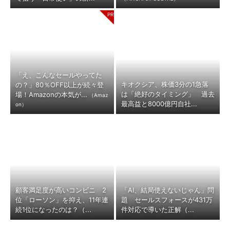
「え、こんなセールやってた
キオクシア、株価3分の1急落
の？」80％OFF以上が続々登
は「絶好のタイミング」 過去
場！Amazonの本気が...
（Amaz
最高益と8000億円自社...
on）
顧客満足度が高いコンビニ 2
「AI、結局使えないじゃん」問
位「ローソン」を抑え、11年連
題 セールスフォースが431万
続1位になったのは？（...
件対応で導いた正解（...