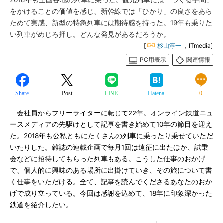
2018年も全国各地の列車に乗った。観光列車には「つくる手間」
をかけることの価値を感じ、新幹線では「ひかり」の良さをあら
ためて実感、新型の特急列車には期待感を持った。19年も乗りた
い列車がめじろ押し。どんな発見があるだろうか。
[
杉山淳一
，ITmedia]
PC用表示
関連情報
Share
Post
LINE
Hatena
0
会社員からフリーライターに転じて22年。オンライン鉄道ニュ
ースメディアの先駆けとして記事を書き始めて10年の節目を迎え
た。2018年も公私ともにたくさんの列車に乗ったり乗せていただ
いたりした。雑誌の連載企画で毎月1回は遠征に出たほか、試乗
会などに招待してもらった列車もある。こうした仕事のおかげ
で、個人的に興味のある場所に出掛けていき、その旅について書
く仕事をいただける。全て、記事を読んでくださるあなたのおか
げで成り立っている。今回は感謝を込めて、18年に印象深かった
鉄道を紹介したい。