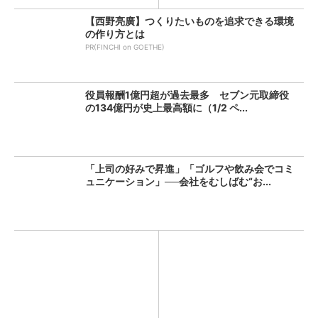
【西野亮廣】つくりたいものを追求できる環境
の作り方とは
PR(FINCHI on GOETHE)
役員報酬1億円超が過去最多 セブン元取締役
の134億円が史上最高額に（1/2 ペ...
「上司の好みで昇進」「ゴルフや飲み会でコミ
ュニケーション」──会社をむしばむ“お...