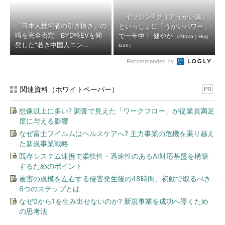
「イソジン®クリアうがい薬」
「日本人技術者の引き抜き」の
といっしょに「うがいパワー」
噂を完全否定 BYD軽EVを開
で一年中！ 健やか
（iNova｜Hug
発した“若き中国人エン...
kum）
Recommended by
関連資料（ホワイトペーパー）
PR
想像以上に多い? 調査で見えた「ワークフロー」が従業員満足
度に与える影響
なぜ富士フイルムはヘルスケアへ? 主力事業の危機を乗り越え
た新規事業戦略
既存システム連携で柔軟性・迅速性のあるAI対応基盤を構築
するためのポイント
被害の規模を左右する侵害発生後の48時間、初動で取るべき
6つのステップとは
なぜ0から1を生み出せないのか? 新規事業を成功へ導くため
の思考法