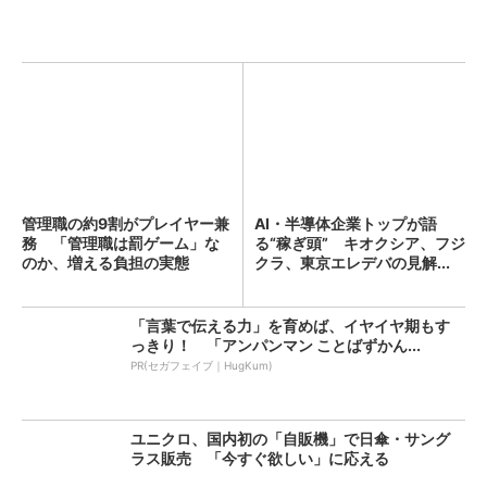
管理職の約9割がプレイヤー兼
AI・半導体企業トップが語
務 「管理職は罰ゲーム」な
る“稼ぎ頭” キオクシア、フジ
のか、増える負担の実態
クラ、東京エレデバの見解...
「言葉で伝える力」を育めば、イヤイヤ期もす
っきり！ 「アンパンマン ことばずかん...
PR(セガフェイブ｜HugKum)
ユニクロ、国内初の「自販機」で日傘・サング
ラス販売 「今すぐ欲しい」に応える