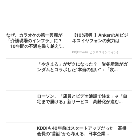
なぜ、カラオケの第一興商が
【10%割引】AnkerのAIビジ
「介護現場のインフラ」に？
ネスイヤフォンの実力は
10年間の不遇を乗り越え“...
PR(ITmedia ビジネスオンライン)
「やきまる」がザクになった？ 岩谷産業がガ
ンダムとコラボした“本当の狙い”：「次...
ローソン、「店員とビデオ通話で注文」→「自
宅まで届ける」新サービス 高齢化が進む...
KDDIも40年前はスタートアップだった 高橋
会長の“昔話”から考える、日本企業...