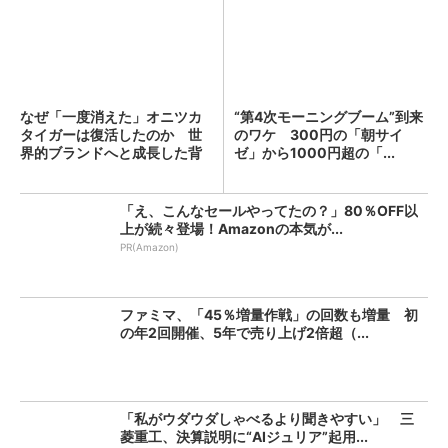
なぜ「一度消えた」オニツカ
“第4次モーニングブーム”到来
タイガーは復活したのか 世
のワケ 300円の「朝サイ
界的ブランドへと成長した背
ゼ」から1000円超の「...
景...
「え、こんなセールやってたの？」80％OFF以
上が続々登場！Amazonの本気が...
PR(Amazon)
ファミマ、「45％増量作戦」の回数も増量 初
の年2回開催、5年で売り上げ2倍超（...
「私がウダウダしゃべるより聞きやすい」 三
菱重工、決算説明に“AIジュリア”起用...