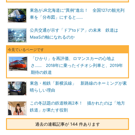
東急がJR北海道に“異例”進出！ 全国127の観光列
車を「分布図」にすると……
公共交通が示す「ドアtoドア」の未来 鉄道は
MaaSの軸になれるのか
「ひかり」を再評価、ロマンスカーの心地よ
さ…… 2018年に乗ったイチオシ列車と、2019年
期待の鉄道
東急・相鉄「新横浜線」 新路線のネーミングが素
晴らしい理由
この冬話題の鉄道映画2本！ 描かれたのは「地方
鉄道」が果たす役割
過去の連載記事が 144 件あります