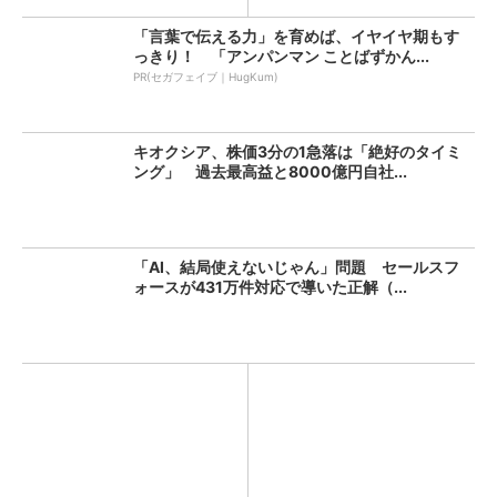
「言葉で伝える力」を育めば、イヤイヤ期もす
っきり！ 「アンパンマン ことばずかん...
PR(セガフェイブ｜HugKum)
キオクシア、株価3分の1急落は「絶好のタイミ
ング」 過去最高益と8000億円自社...
「AI、結局使えないじゃん」問題 セールスフ
ォースが431万件対応で導いた正解（...