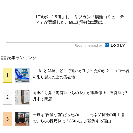
LTVが「1.5倍」に ミツカン「腸活コミュニテ
ィ」が実証した、値上げ時代に選ば...
Recommended by
記事ランキング
「JALとANA」どこで違いが生まれたのか？ コロナ禍
を乗り越えた空の現在地
高級のり弁「海苔弁いちのや」が事業停止 直営店は7
月末で閉店
一時は“倒産寸前”だったのに――元ネジ製造の町工場
で、1人の採用枠に「350人」が殺到する理由