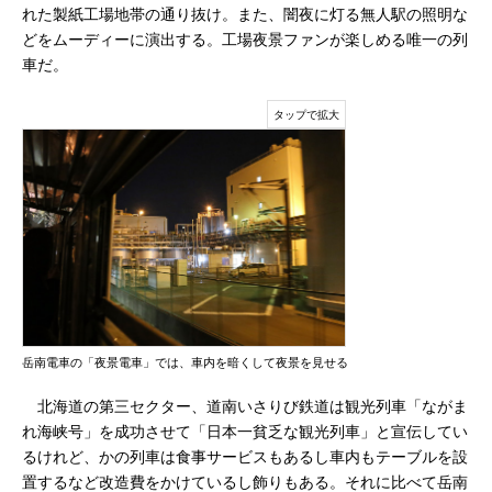
れた製紙工場地帯の通り抜け。また、闇夜に灯る無人駅の照明な
どをムーディーに演出する。工場夜景ファンが楽しめる唯一の列
車だ。
岳南電車の「夜景電車」では、車内を暗くして夜景を見せる
北海道の第三セクター、道南いさりび鉄道は観光列車「ながま
れ海峡号」を成功させて「日本一貧乏な観光列車」と宣伝してい
るけれど、かの列車は食事サービスもあるし車内もテーブルを設
置するなど改造費をかけているし飾りもある。それに比べて岳南