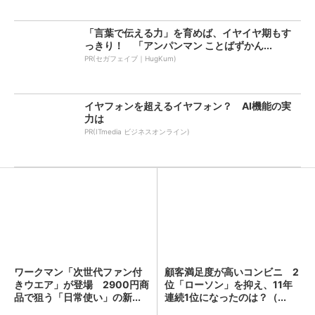
「言葉で伝える力」を育めば、イヤイヤ期もす
っきり！ 「アンパンマン ことばずかん...
PR(セガフェイブ｜HugKum)
イヤフォンを超えるイヤフォン？ AI機能の実
力は
PR(ITmedia ビジネスオンライン)
ワークマン「次世代ファン付
顧客満足度が高いコンビニ 2
きウエア」が登場 2900円商
位「ローソン」を抑え、11年
品で狙う「日常使い」の新...
連続1位になったのは？（...