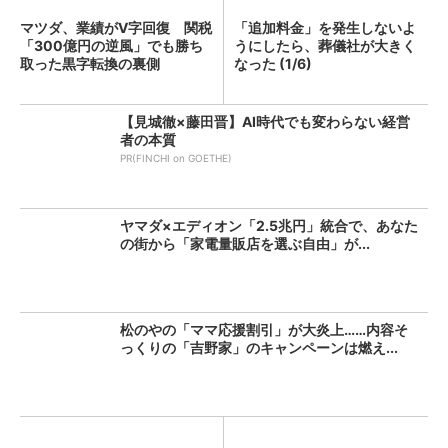
マツダ、業績がV字回復 関税
「追加料金」を発生しないよ
「300億円の逆風」でも勝ち
うにしたら、葬儀社が大きく
取った黒字転換の裏側
なった (1/6)
【見城徹×藤田晋】AI時代でも変わらない経営
者の本質
PR(FINCHI on GOETHE)
ヤマダ×エディオン「2.5兆円」統合で、あなた
の街から「家電量販店を選ぶ自由」が...
松のやの「ママ応援割引」が大炎上……内容そ
っくりの「吉野家」のキャンペーンは燃え...