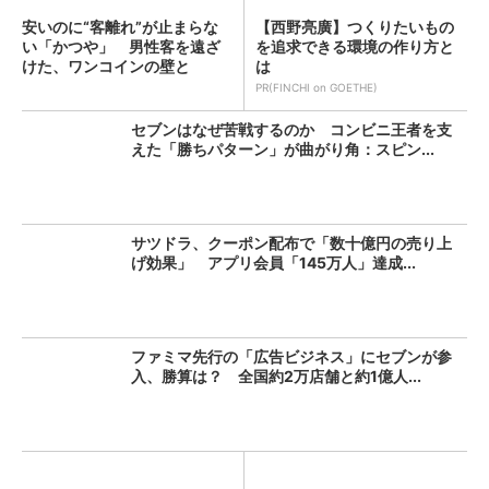
安いのに“客離れ”が止まらな
【西野亮廣】つくりたいもの
い「かつや」 男性客を遠ざ
を追求できる環境の作り方と
けた、ワンコインの壁と
は
は？...
PR(FINCHI on GOETHE)
セブンはなぜ苦戦するのか コンビニ王者を支
えた「勝ちパターン」が曲がり角：スピン...
サツドラ、クーポン配布で「数十億円の売り上
げ効果」 アプリ会員「145万人」達成...
ファミマ先行の「広告ビジネス」にセブンが参
入、勝算は？ 全国約2万店舗と約1億人...