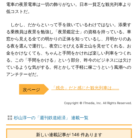
電車の夜景電車は一切の飾りがない。日本一貧乏な観光列車より
低コストだ。
しかし、だからといって手を抜いているわけではない。添乗す
る乗務員は夜景を勉強し「夜景鑑定士」の資格を持っている。車
窓から見える全ての明かりの正体を知っているし、月明かりのあ
る夜を選んで運行し、夜空にそびえる富士山を見せてくれる。お
金をかけなくても、ちゃんと手間をかければ楽しい列車をつくれ
る。この「手間をかける」という部分、昨今のビジネスには欠け
ているような気がする。何とかして手軽に稼ごうという風潮への
アンチテーゼだ。
「残念」だと感じた観光列車は……
Copyright © ITmedia, Inc. All Rights Reserved.
杉山淳一の「週刊鉄道経済」 連載一覧
新しい連載記事が 146 件あります