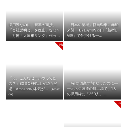
採用難なのに「新卒の面接」
「日本の聖域」軽自動車に赤船
「会社説明会」を廃止、なぜ？
来襲 BYDが199万円「新型E
万博「大屋根リング」作っ...
V軽」で仕掛ける一...
「え、こんなセールやってた
一時は“倒産寸前”だったのに―
の？」80％OFF以上が続々登
―元ネジ製造の町工場で、1人
場！Amazonの本気が...
（Amaz
の採用枠に「350人」...
on）