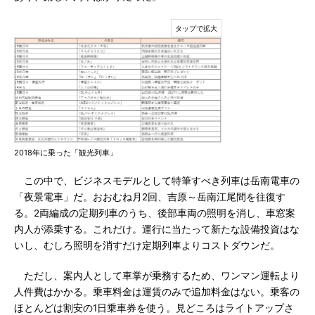
2018年に乗った「観光列車」
この中で、ビジネスモデルとして特筆すべき列車は岳南電車の
「夜景電車」だ。おおむね月2回、吉原～岳南江尾間を往復す
る。2両編成の定期列車のうち、後部車両の照明を消し、車窓案
内人が添乗する。これだけ。運行に当たって新たな設備投資はな
いし、むしろ照明を消すだけ定期列車よりコストダウンだ。
ただし、案内人として車掌が乗務するため、ワンマン運転より
人件費はかかる。乗車料金は運賃のみで追加料金はない。乗客の
ほとんどは割安の1日乗車券を使う。見どころはライトアップさ