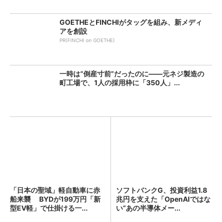
GOETHEとFINCHIがタッグを組み、新メディ
アを創設
PR(FINCHI on GOETHE)
一時は“倒産寸前”だったのに――元ネジ製造の
町工場で、1人の採用枠に「350人」...
「日本の聖域」軽自動車に赤
ソフトバンクG、投資利益1.8
船来襲 BYDが199万円「新
兆円を支えた「OpenAIではな
型EV軽」で仕掛ける一...
い“あの半導体メー...