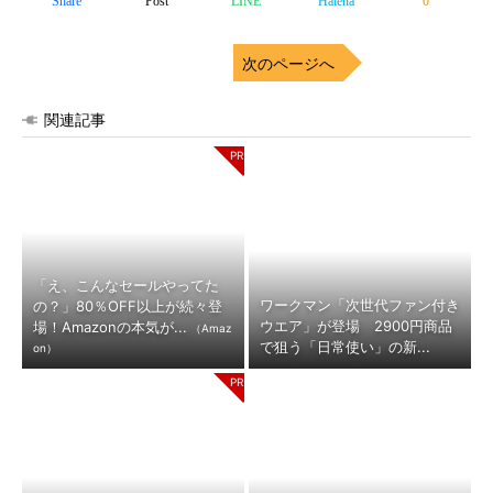
Share
Post
LINE
Hatena
0
次のページへ
関連記事
「え、こんなセールやってた
ワークマン「次世代ファン付き
の？」80％OFF以上が続々登
ウエア」が登場 2900円商品
場！Amazonの本気が...
（Amaz
で狙う「日常使い」の新...
on）