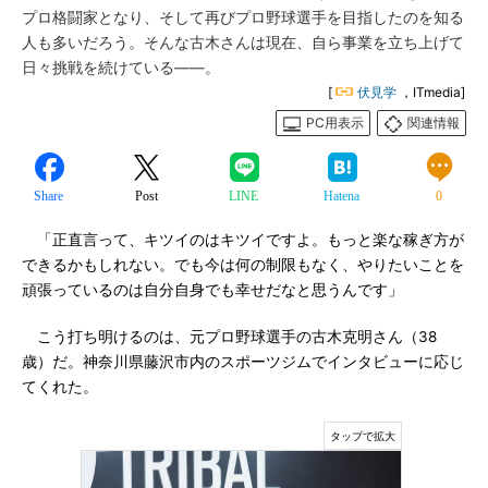
プロ格闘家となり、そして再びプロ野球選手を目指したのを知る
人も多いだろう。そんな古木さんは現在、自ら事業を立ち上げて
日々挑戦を続けている――。
[
伏見学
，ITmedia]
PC用表示
関連情報
Share
Post
LINE
Hatena
0
「正直言って、キツイのはキツイですよ。もっと楽な稼ぎ方が
できるかもしれない。でも今は何の制限もなく、やりたいことを
頑張っているのは自分自身でも幸せだなと思うんです」
こう打ち明けるのは、元プロ野球選手の古木克明さん（38
歳）だ。神奈川県藤沢市内のスポーツジムでインタビューに応じ
てくれた。