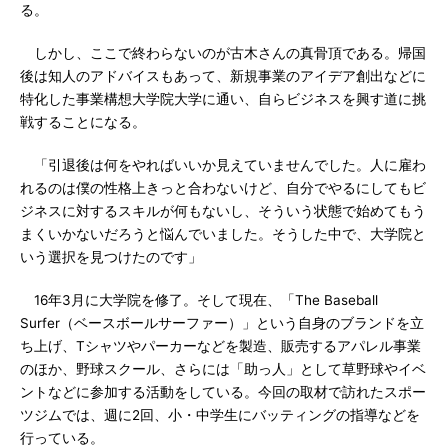
る。
しかし、ここで終わらないのが古木さんの真骨頂である。帰国
後は知人のアドバイスもあって、新規事業のアイデア創出などに
特化した事業構想大学院大学に通い、自らビジネスを興す道に挑
戦することになる。
「引退後は何をやればいいか見えていませんでした。人に雇わ
れるのは僕の性格上きっと合わないけど、自分でやるにしてもビ
ジネスに対するスキルが何もないし、そういう状態で始めてもう
まくいかないだろうと悩んでいました。そうした中で、大学院と
いう選択を見つけたのです」
16年3月に大学院を修了。そして現在、「The Baseball
Surfer（ベースボールサーファー）」という自身のブランドを立
ち上げ、Tシャツやパーカーなどを製造、販売するアパレル事業
のほか、野球スクール、さらには「助っ人」として草野球やイベ
ントなどに参加する活動をしている。今回の取材で訪れたスポー
ツジムでは、週に2回、小・中学生にバッティングの指導などを
行っている。