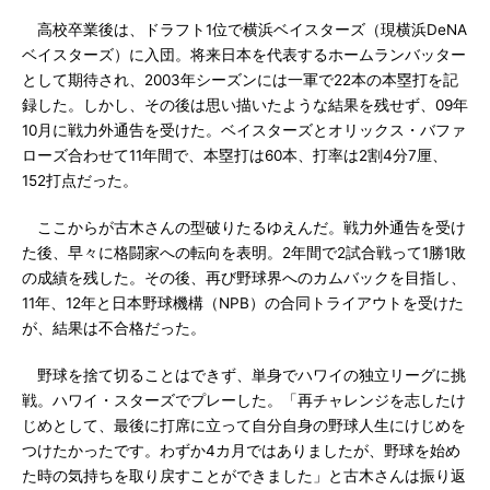
高校卒業後は、ドラフト1位で横浜ベイスターズ（現横浜DeNA
ベイスターズ）に入団。将来日本を代表するホームランバッター
として期待され、2003年シーズンには一軍で22本の本塁打を記
録した。しかし、その後は思い描いたような結果を残せず、09年
10月に戦力外通告を受けた。ベイスターズとオリックス・バファ
ローズ合わせて11年間で、本塁打は60本、打率は2割4分7厘、
152打点だった。
ここからが古木さんの型破りたるゆえんだ。戦力外通告を受け
た後、早々に格闘家への転向を表明。2年間で2試合戦って1勝1敗
の成績を残した。その後、再び野球界へのカムバックを目指し、
11年、12年と日本野球機構（NPB）の合同トライアウトを受けた
が、結果は不合格だった。
野球を捨て切ることはできず、単身でハワイの独立リーグに挑
戦。ハワイ・スターズでプレーした。「再チャレンジを志したけ
じめとして、最後に打席に立って自分自身の野球人生にけじめを
つけたかったです。わずか4カ月ではありましたが、野球を始め
た時の気持ちを取り戻すことができました」と古木さんは振り返