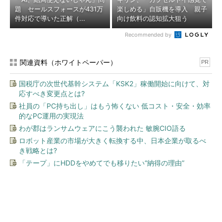
題 セールスフォースが431万
楽しめる」自販機を導入 親子
件対応で導いた正解（...
向け飲料の認知拡大狙う
Recommended by
関連資料（ホワイトペーパー）
PR
国税庁の次世代基幹システム「KSK2」稼働開始に向けて、対
応すべき変更点とは?
社員の「PC持ち出し」はもう怖くない 低コスト・安全・効率
的なPC運用の実現法
わが郡はランサムウェアにこう襲われた 敏腕CIO語る
ロボット産業の市場が大きく転換する中、日本企業が取るべ
き戦略とは?
「テープ」にHDDをやめてでも移りたい“納得の理由”
今、あなたにオススメ