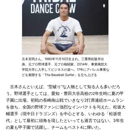
古木克明さん。1980年11月10日生まれ。三重県松阪市出
身。元プロ野球選手、元プロ格闘家。2014年、事業構想大
学院大学に入学してビジネスの道へ。17年にアパレル事業な
どを展開する「The Baseball Surfer」を立ち上げる
古木さんといえば、“型破り”な人物として知る人も多いだろ
う。野球選手としては、愛知・豊田大谷高校の2年生時に夏の甲
子園に出場。初戦の長崎南山戦でいきなり2打席連続ホームラン
を放ち、全国の野球ファンに強烈なインパクトを与えた。松坂大
輔選手（現中日ドラゴンズ）を中心とする、いわゆる「松坂世
代」として最初に頭角を現したといっても過言ではない。3年生
の夏も甲子園で活躍し、チームもベスト4に輝いた。