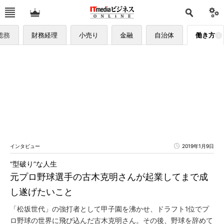
総務
財務経理
小売り
金融
自治体
働き方
インタビュー
2019年1月9日
“型破り”な人生
元プロ野球選手の古木克明さんが起業してまで成
し遂げたいこと
「松坂世代」の強打者として甲子園を沸かせ、ドラフト1位でプ
ロ野球の世界に飛び込んだ古木克明さん。その後、野球を辞めて