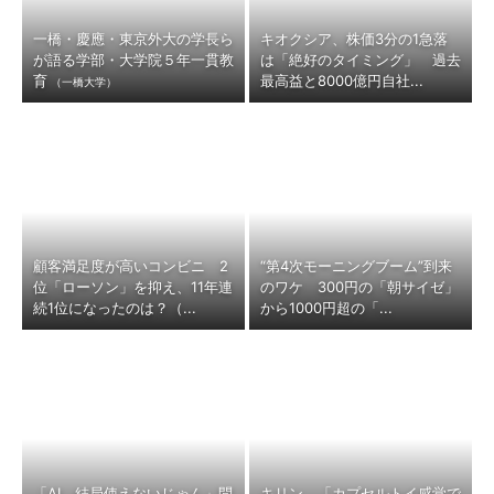
一橋・慶應・東京外大の学長ら
キオクシア、株価3分の1急落
が語る学部・大学院５年一貫教
は「絶好のタイミング」 過去
育
最高益と8000億円自社...
（一橋大学）
顧客満足度が高いコンビニ 2
“第4次モーニングブーム”到来
位「ローソン」を抑え、11年連
のワケ 300円の「朝サイゼ」
続1位になったのは？（...
から1000円超の「...
「AI、結局使えないじゃん」問
キリン、「カプセルトイ感覚で