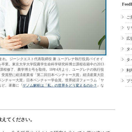
Feed
ご
リ
広
タ
生まれ。ジーンクエスト代表取締役 兼 ユーグレナ執行役員バイオイ
タ
卒業。東京大学大学院農学生命科学研究科博士課程在籍中の2013
士課程修了、農学博士号を取得。18年4月より、ユーグレナの執行役
利
。受賞歴に経済産業省「第二回日本ベンチャー大賞」経済産業大臣
ベンチャー大賞」日本ベンチャー学会賞、世界経済フォーラム「ヤ
プ
など。著書に『
ゲノム解析は「私」の世界をどう変えるのか？
』な
教えてください。