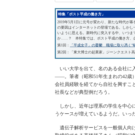
特集「ポスト平成の働き方」
2019年5月1日に元号が変わり、新たな時代が
の要因はインターネットの登場である。しかし
いように思える。新時代に突入する中、いつま
か……？ 本特集では、ポスト平成の働き方、
第1回：
「平成女子」の憂鬱 職場に取り憑く“
第2回：「東大博士の起業家」ジーンクエスト高
いい大学を出て、名のある会社に入
――。筆者（昭和51年生まれの42
会社員経験を経てから自社を興すこ
社長などが典型例だろう。
しかし、近年は理系の学生を中心に
うケースが増えているようだ。いっ
遺伝子解析サービスを一般個人向け