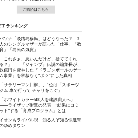
ご購読はこちら
IFT ランキング
パソナ「淡路島移転」はどうなった？ 3
人のシングルマザーが語った「仕事」「教
育」「島民の気質」
「これさぁ、悪いんだけど、捨ててくれ
る？」――『ジャンプ』伝説の編集長が、
数億円を費やした『ドラゴンボールのゲー
ム事業』を容赦なく“ボツ”にした真相
「サラリーマン川柳」、1位は「スポーツ
ジム 車で行って チャリをこぐ」
「ホワイトカラー500人を建設職人へ」
――ライザップ衝撃の発表 “結果にコミ
ット”する「育成プログラム」とは
イオンもライバル視 知る人ぞ知る快進撃
のゆめタウン