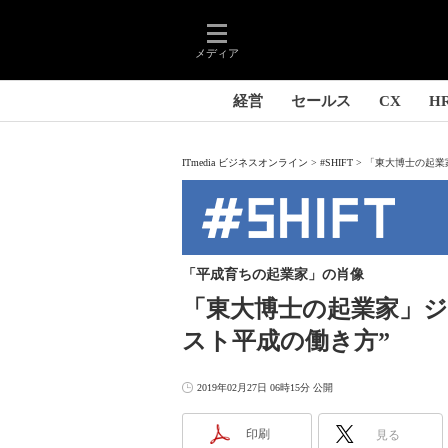
メディア
経営
セールス
CX
H
ITmedia ビジネスオンライン
#SHIFT
「東大博士の起業家
「平成育ちの起業家」の肖像
「東大博士の起業家」ジ
スト平成の働き方”
2019年02月27日 06時15分 公開
印刷
見る