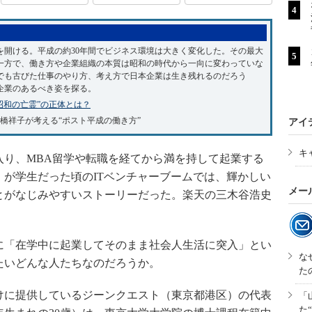
幕を開ける。平成の約30年間でビジネス環境は大きく変化した。その最大
一方で、働き方や企業組織の本質は昭和の時代から一向に変わっていな
でも古びた仕事のやり方、考え方で日本企業は生き残れるのだろう
企業のあるべき姿を探る。
昭和の亡霊”の正体とは？
橋祥子が考える“ポスト平成の働き方”
アイ
キ
り、MBA留学や転職を経てから満を持して起業する
歳）が学生だった頃のITベンチャーブームでは、輝かしい
メー
とがなじみやすいストーリーだった。楽天の三木谷浩史
「在学中に起業してそのまま社会人生活に突入」とい
な
たいどんな人たちなのだろうか。
た
に提供しているジーンクエスト（東京都港区）の代表
「
た