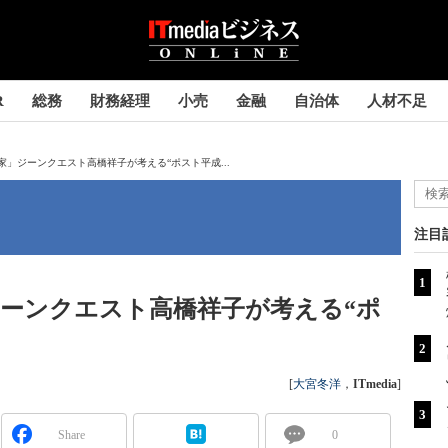
R
総務
財務経理
小売
金融
自治体
人材不足
」ジーンクエスト高橋祥子が考える“ポスト平成...
注目
ーンクエスト高橋祥子が考える“ポ
[
大宮冬洋
，
ITmedia
]
Share
0