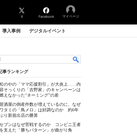
マイページ
X
Facebook
導入事例
デジタルイベント
記事ランキング
松のやの「ママ応援割引」が大炎上……内
容そっくりの「吉野家」のキャンペーンは
燃えなかった“ネーミング”の差
居酒屋の倒産件数が増えているのに、なぜ
ワタミの「鳥メロ」は好調なのか 約6年
ぶり新規出店の勝算
セブンはなぜ苦戦するのか コンビニ王者
を支えた「勝ちパターン」が曲がり角