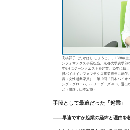
高橋祥子（たかはし しょうこ）。1988年
ンフォマテクス事業担当。京都大学農学部を
年6月にジーンクエストを起業。15年に博
員バイオインフォマテクス事業担当に就任
賞（女性起業家賞）、第10回「日本バイオ
ング・グローバル・リーダーズ2018」選出
ど（撮影：山本宏樹）
手段として最適だった「起業」
――早速ですが起業の経緯と理由を