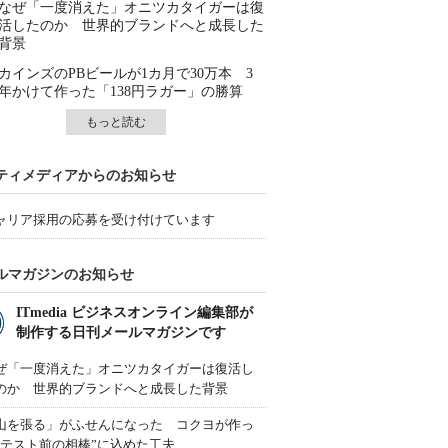
なぜ「一度消えた」オニツカタイガーは復
活したのか 世界的ブランドへと成長した
背景
カインズのPBビールが1カ月で30万本 3
年かけて作った「138円ラガー」の勝算
もっと読む
ティメディアからのお知らせ
ャリア採用の応募を受け付けています
ルマガジンのお知らせ
ITmedia ビジネスオンライン編集部が
制作する日刊メールマガジンです
ぜ「一度消えた」オニツカタイガーは復活し
のか 世界的ブランドへと成長した背景
山を張る」がふせんになった コクヨが作っ
“テスト前の相棒”に込めた工夫