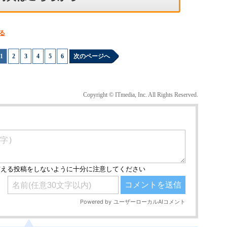
る
1
|
2
|
3
|
4
|
5
|
6
次のページへ
Copyright © ITmedia, Inc. All Rights Reserved.