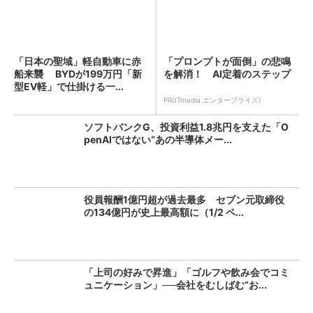
「日本の聖域」軽自動車に赤
「プロンプトが面倒」の悲鳴
船来襲 BYDが199万円「新
を解消！ AI定着のステップ
型EV軽」で仕掛ける一...
PR(ITmedia エンタープライズ)
ソフトバンクG、投資利益1.8兆円を支えた「O
penAIではない“あの半導体メー...
役員報酬1億円超が過去最多 セブン元取締役
の134億円が史上最高額に（1/2 ペ...
「上司の好みで昇進」「ゴルフや飲み会でコミ
ュニケーション」──会社をむしばむ“お...