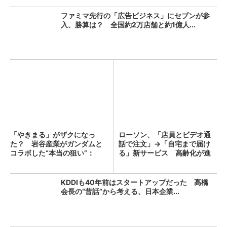
ファミマ先行の「広告ビジネス」にセブンが参
入、勝算は？ 全国約2万店舗と約1億人...
「やきまる」がザクになっ
ローソン、「店員とビデオ通
た？ 岩谷産業がガンダムと
話で注文」→「自宅まで届け
コラボした“本当の狙い”：
る」新サービス 高齢化が進
「次...
む...
KDDIも40年前はスタートアップだった 高橋
会長の“昔話”から考える、日本企業...