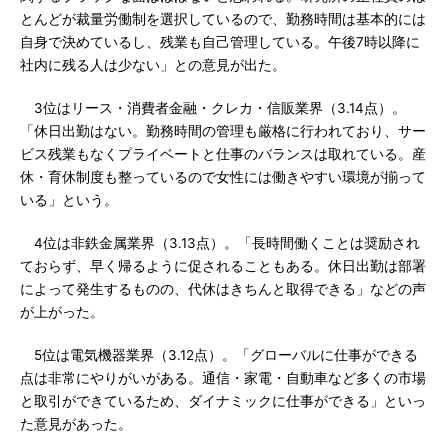
とんどが裁量労働制を選択しているので、勤務時間は基本的には
自身で決めているし、残業も自己管理している。午後7時以降に
社内に残る人は少ない」との意見が出た。
3位はリース・消費者金融・クレカ・信販業界（3.14点）。
「休日出勤はない。勤務時間の管理も厳格に行われており、サー
ビス残業もなくプライベートと仕事のバランスは取れている。産
休・育休制度も整っているので女性には働きやすい環境が揃って
いる」という。
4位は非鉄金属業界（3.13点）。「長時間働くことは奨励され
ておらず、早く帰るように促されることもある。休日出勤は部署
によって発生するものの、代休はきちんと取得できる」などの声
が上がった。
5位は電気機器業界（3.12点）。「グローバルに仕事ができる
点は非常にやりがいがある。通信・家電・自動車など多くの市場
と取引ができているため、ダイナミックに仕事ができる」といっ
た意見があった。