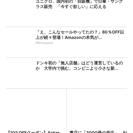
ユニクロ、国内初の「自販機」で日傘・サング
ラス販売 「今すぐ欲しい」に応える
「え、こんなセールやってたの？」80％OFF以
上が続々登場！Amazonの本気が...
PR(Amazon)
ドンキ初の「無人店舗」はどう運営しているの
か 大学内で挑む、コンビニより小さな新...
【10%OFFクーポン】Anker
書店に「3000冊の発注」、AI