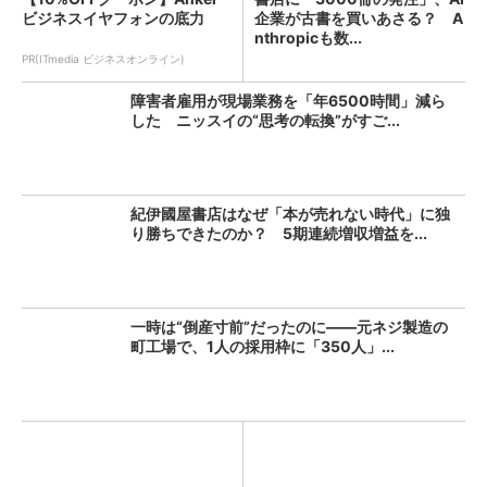
ビジネスイヤフォンの底力
企業が古書を買いあさる？ A
nthropicも数...
PR(ITmedia ビジネスオンライン)
障害者雇用が現場業務を「年6500時間」減ら
した ニッスイの“思考の転換”がすご...
紀伊國屋書店はなぜ「本が売れない時代」に独
り勝ちできたのか？ 5期連続増収増益を...
一時は“倒産寸前”だったのに――元ネジ製造の
町工場で、1人の採用枠に「350人」...