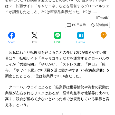
公私にわたり転換期を迎えることの多い30代が働きやすい業界
は？ 転職サイト「キャリコネ」などを運営するグローバルウェ
イが調査したところ、2位は医薬品業界だった。1位は……
[ITmedia]
PC用表示
関連情報
Share
Post
LINE
Hatena
0
公私にわたり転換期を迎えることの多い30代が働きやすい業
界は？ 転職サイト「キャリコネ」などを運営するグローバルウ
ェイが「労働時間」「やりがい」「ストレス度」「休日」「給
与」「ホワイト度」の6項目を基に働きやすさ（5点満点評価）を
調査したところ、1位は鉱業界で3.34点だった。
グローバルウェイによると「鉱業界は世界情勢や為替の変動に
業績が左右されるリスクはあるが、経常利益率が他業界に比べて
高く、競合が極めて少ないといった点では安定している業界と言
える」という。