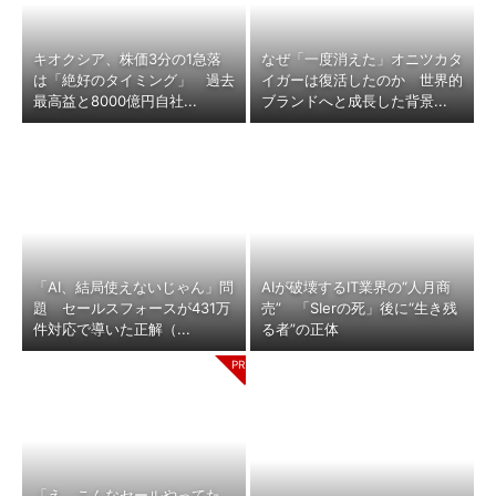
キオクシア、株価3分の1急落
なぜ「一度消えた」オニツカタ
は「絶好のタイミング」 過去
イガーは復活したのか 世界的
最高益と8000億円自社...
ブランドへと成長した背景...
「AI、結局使えないじゃん」問
AIが破壊するIT業界の“人月商
題 セールスフォースが431万
売” 「SIerの死」後に“生き残
件対応で導いた正解（...
る者”の正体
「え、こんなセールやってた