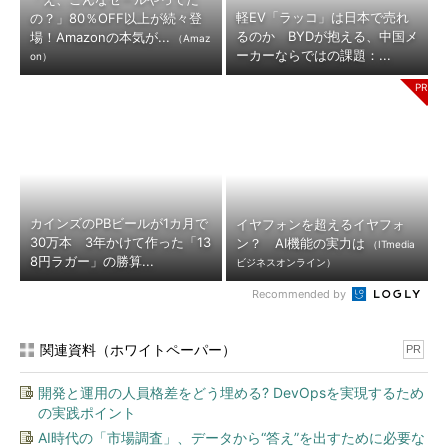
軽EV「ラッコ」は日本で売れ
の？」80％OFF以上が続々登
るのか BYDが抱える、中国メ
場！Amazonの本気が...
（Amaz
ーカーならではの課題：...
on）
カインズのPBビールが1カ月で
イヤフォンを超えるイヤフォ
30万本 3年かけて作った「13
ン？ AI機能の実力は
（ITmedia
8円ラガー」の勝算...
ビジネスオンライン）
Recommended by
関連資料（ホワイトペーパー）
PR
開発と運用の人員格差をどう埋める? DevOpsを実現するため
の実践ポイント
AI時代の「市場調査」、データから“答え”を出すために必要な