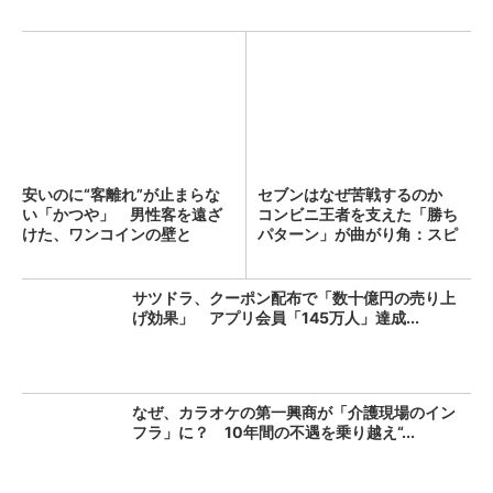
安いのに“客離れ”が止まらな
セブンはなぜ苦戦するのか
い「かつや」 男性客を遠ざ
コンビニ王者を支えた「勝ち
けた、ワンコインの壁と
パターン」が曲がり角：スピ
は？...
ン...
サツドラ、クーポン配布で「数十億円の売り上
げ効果」 アプリ会員「145万人」達成...
なぜ、カラオケの第一興商が「介護現場のイン
フラ」に？ 10年間の不遇を乗り越え“...