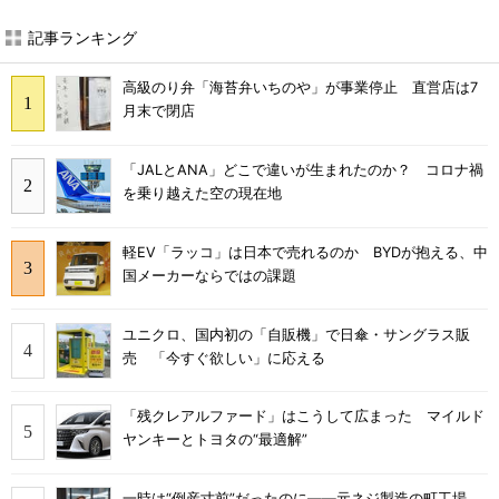
記事ランキング
高級のり弁「海苔弁いちのや」が事業停止 直営店は7
月末で閉店
「JALとANA」どこで違いが生まれたのか？ コロナ禍
を乗り越えた空の現在地
軽EV「ラッコ」は日本で売れるのか BYDが抱える、中
国メーカーならではの課題
ユニクロ、国内初の「自販機」で日傘・サングラス販
売 「今すぐ欲しい」に応える
「残クレアルファード」はこうして広まった マイルド
ヤンキーとトヨタの“最適解”
一時は“倒産寸前”だったのに――元ネジ製造の町工場