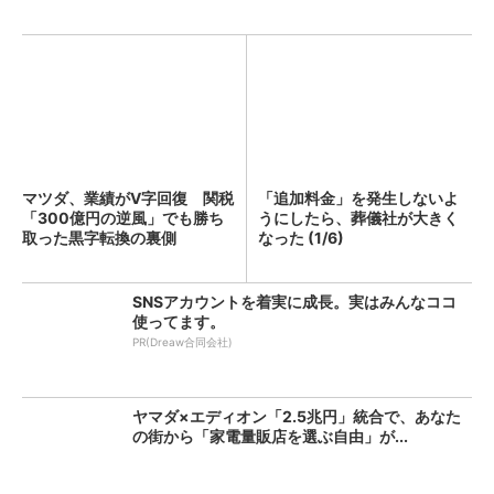
マツダ、業績がV字回復 関税
「追加料金」を発生しないよ
「300億円の逆風」でも勝ち
うにしたら、葬儀社が大きく
取った黒字転換の裏側
なった (1/6)
SNSアカウントを着実に成長。実はみんなココ
使ってます。
PR(Dreaw合同会社)
ヤマダ×エディオン「2.5兆円」統合で、あなた
の街から「家電量販店を選ぶ自由」が...