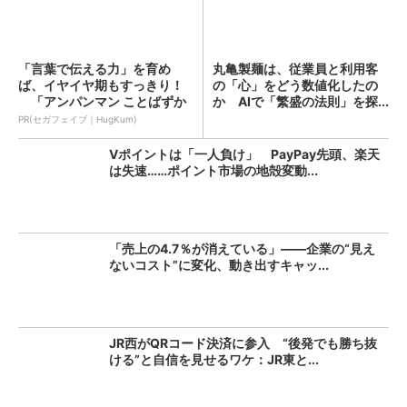
「言葉で伝える力」を育め
丸亀製麺は、従業員と利用客
ば、イヤイヤ期もすっきり！
の「心」をどう数値化したの
「アンパンマン ことばずか
か AIで「繁盛の法則」を探...
ん...
PR(セガフェイブ｜HugKum)
Vポイントは「一人負け」 PayPay先頭、楽天
は失速……ポイント市場の地殻変動...
「売上の4.7％が消えている」――企業の“見え
ないコスト”に変化、動き出すキャッ...
JR西がQRコード決済に参入 “後発でも勝ち抜
ける”と自信を見せるワケ：JR東と...