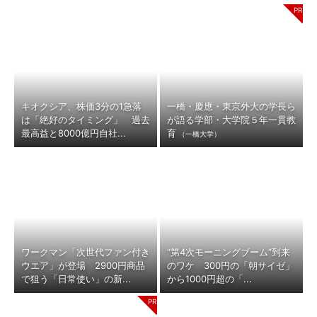
キオクシア、株価3分の1急落
一橋・慶應・東京外大の学長ら
は「絶好のタイミング」 過去
が語る学部・大学院５年一貫教
最高益と8000億円自社...
育
（一橋大学）
ワークマン「次世代ファン付き
“第4次モーニングブーム”到来
ウエア」が登場 2900円商品
のワケ 300円の「朝サイゼ」
で狙う「日常使い」の新...
から1000円超の「...