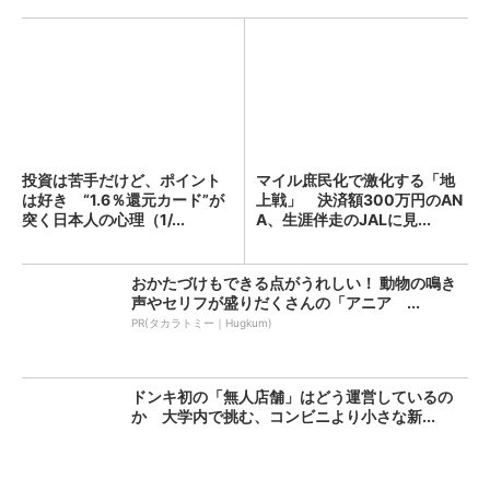
投資は苦手だけど、ポイント
マイル庶民化で激化する「地
は好き “1.6％還元カード”が
上戦」 決済額300万円のAN
突く日本人の心理（1/...
A、生涯伴走のJALに見...
おかたづけもできる点がうれしい！ 動物の鳴き
声やセリフが盛りだくさんの「アニア ...
PR(タカラトミー｜Hugkum)
ドンキ初の「無人店舗」はどう運営しているの
か 大学内で挑む、コンビニより小さな新...