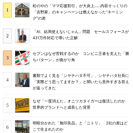
松のやの「ママ応援割引」が大炎上……内容そっくりの
「吉野家」のキャンペーンは燃えなかった“ネーミン
グ”の差
「AI、結局使えないじゃん」問題 セールスフォースが
431万件対応で導いた正解
セブンはなぜ苦戦するのか コンビニ王者を支えた「勝
ちパターン」が曲がり角
書類でよく見る「シヤチハタ不可」、シヤチハタ社長に
「実際どう思ってますか？」と聞いたら意外すぎる答え
が返ってきた
なぜ「一度消えた」オニツカタイガーは復活したのか
世界的ブランドへと成長した背景
明暗分かれた「無印良品」と「ニトリ」 2社の差はど
こで生まれたのか