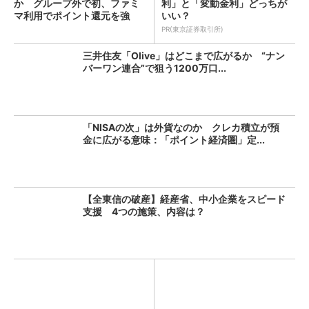
か グループ外で初、ファミ
利」と「変動金利」どっちが
マ利用でポイント還元を強
いい？
化 ...
PR(東京証券取引所)
三井住友「Olive」はどこまで広がるか “ナン
バーワン連合”で狙う1200万口...
「NISAの次」は外貨なのか クレカ積立が預
金に広がる意味：「ポイント経済圏」定...
【全東信の破産】経産省、中小企業をスピード
支援 4つの施策、内容は？