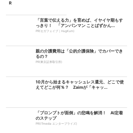
R
「言葉で伝える力」を育めば、イヤイヤ期もす
っきり！ 「アンパンマン ことばずかん...
PR(セガフェイブ｜HugKum)
親の介護費用は「公的介護保険」でカバーでき
るの？
PR(東京証券取引所)
10月から始まるキャッシュレス還元、どこで使
えてどこが何％？ Zaimが「キャッ...
「プロンプトが面倒」の悲鳴を解消！ AI定着
のステップ
PR(ITmedia エンタープライズ)