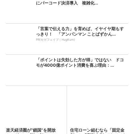
にバーコード決済導入 複雑化...
「言葉で伝える力」を育めば、イヤイヤ期もす
っきり！ 「アンパンマン ことばずかん...
PR(セガフェイブ｜HugKum)
「ポイントは失効した方が得」ではない ドコ
モが4000億ポイント消費を喜ぶ理由：...
楽天経済圏が“鎖国”を開放
住宅ローン組むなら「固定金