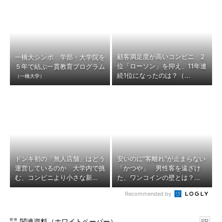
顧客満足度が高いコンビニ 2
一橋大シンポ 学部・大学院を
位「ローソン」を抑え、11年連
５年で結ぶ一貫教育プログラム
続1位になったのは？（...
（一橋大学）
ドンキ初の「無人店舗」はどう
安いのに“客離れ”が止まらない
運営しているのか 大学内で挑
「かつや」 男性客を遠ざけ
む、コンビニより小さな新...
た、ワンコインの壁とは？...
Recommended by
関連資料（ホワイトペーパー）
PR