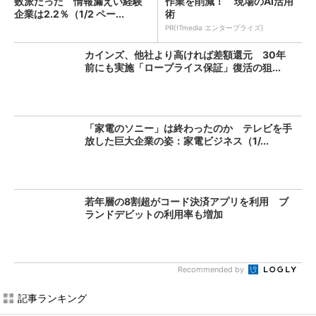
数派だった 情報漏えい経験
作業を削減！ 現場のAI活用
企業は2.2％（1/2 ペー...
術
PR(ITmedia エンタープライズ)
カインズ、他社より高ければ差額還元 30年
前にも実施「ロープライス保証」復活の狙...
「家電のソニー」は終わったのか テレビを手
放した巨大企業の姿：家電ビジネス（1/...
若年層の8割超がコード決済アプリを利用 ブ
ランドデビットの利用率も増加
Recommended by
記事ランキング