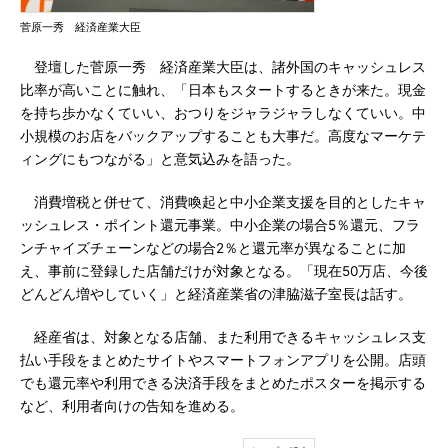
菅原一秀 経済産業大臣
登壇した菅原一秀 経済産業大臣は、諸外国のキャッシュレス
比率が高いことに触れ、「日本もスタートするときが来た。現金
を持ち歩かなくていい、おつりをジャラジャラしなくていい。中
小規模のお店をバックアップすることも大事だ。高度なマーケテ
ィングにもつながる」と意気込みを語った。
消費増税と併せて、消費喚起と中小企業支援を目的としたキャ
ッシュレス・ポイント還元事業。中小企業の場合5％還元、フラ
ンチャイズチェーンなどの場合2％と還元率が異なることに加
え、事前に登録した店舗だけが対象となる。「現在50万店、今後
どんどん増やしていく」と経済産業省の津脇滋子室長は話す。
経産省は、対象となる店舗、また利用できるキャッシュレス支
払い手段をまとめたサイトやスマートフォンアプリを公開。店頭
でも還元率や利用できる決済手段をまとめたポスターを掲示する
など、利用者向けの告知を進める。