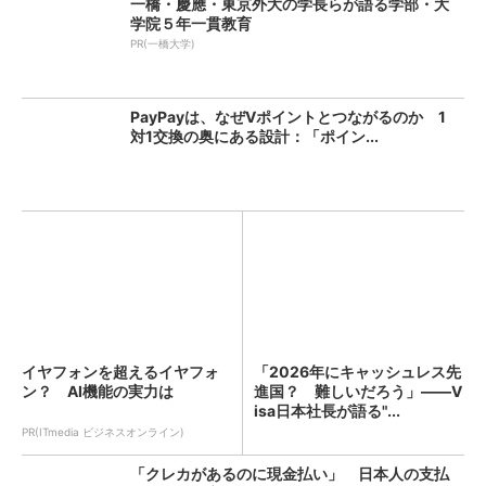
一橋・慶應・東京外大の学長らが語る学部・大
学院５年一貫教育
PR(一橋大学)
PayPayは、なぜVポイントとつながるのか 1
対1交換の奥にある設計：「ポイン...
イヤフォンを超えるイヤフォ
「2026年にキャッシュレス先
ン？ AI機能の実力は
進国？ 難しいだろう」――V
isa日本社長が語る"...
PR(ITmedia ビジネスオンライン)
「クレカがあるのに現金払い」 日本人の支払