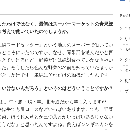
Feed
したわけではなく、最初はスーパーマーケットの青果部
ご
な考えで働いていたのでしょうか。
リ
幌フードセンター」という地元のスーパーで働いてい
広
うところにいたのですが、なぜ、青果部を選んだかと言
生きていけるけど、野菜だけは絶対食べていかなきゃい
タ
した。そうしたら色んな野菜の名前を知っていたほうが
タ
がきっかけです。単純にそれだけの動機だったんです。
利
ゃいけないんだろう」というのはどういうことですか？
プ
よ。牛・豚・鶏・羊。北海道だから羊も入りますが
牛は牛でも肩ロースなどいっぱいあります。でも、野菜
松菜、ほうれん草とか三つ葉とかいっぱいあるじゃない
そうだな」と思ったんですよね。例えばジンギスカンを