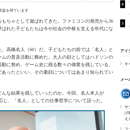
収益を得ています
もちゃとして遊ばれてきた。ファミコンの発売から36
呼ばれた子どもたちは今や社会の中枢を支える年代にな
。高橋名人（60）だ。子どもたちの前では「名人」と
アイ
ームの普及活動に務めた。大人の顔としてはハドソンの
キ
活動に努め、ゲーム史に残る数々の偉業を残している。
であったといい、その素顔についてはあまり知られてい
メー
んな結果を残していったのか。今回、名人本人が
材に応じ、「名人」としての仕事哲学について語った。
サ
げ
え
フ