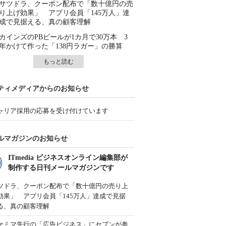
サツドラ、クーポン配布で「数十億円の売
り上げ効果」 アプリ会員「145万人」達
成で見据える、真の顧客理解
カインズのPBビールが1カ月で30万本 3
年かけて作った「138円ラガー」の勝算
もっと読む
ティメディアからのお知らせ
ャリア採用の応募を受け付けています
ルマガジンのお知らせ
ITmedia ビジネスオンライン編集部が
制作する日刊メールマガジンです
ツドラ、クーポン配布で「数十億円の売り上
効果」 アプリ会員「145万人」達成で見据
る、真の顧客理解
ァミマ先行の「広告ビジネス」にセブンが参