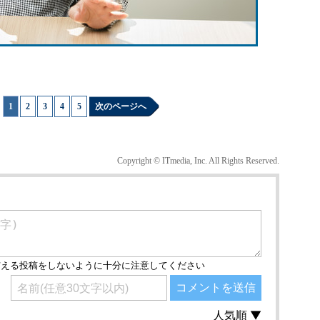
1
|
2
|
3
|
4
|
5
次のページへ
Copyright © ITmedia, Inc. All Rights Reserved.