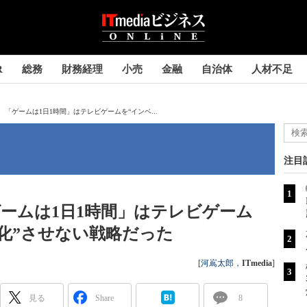
R
総務
財務経理
小売
金融
自治体
人材不足
「ゲームは1日1時間」はテレビゲームを“インベ...
注目
ームは1日1時間」はテレビゲーム
化”させない戦略だった
[
河嶌太郎
，
ITmedia
]
見る
Share
8