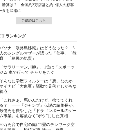
、勝算は？ 全国約2万店舗と約1億人の顧客
ータを武器に
ご購読はこちら
IFT ランキング
パソナ「淡路島移転」はどうなった？ 3
人のシングルマザーが語った「仕事」「教
育」「島民の気質」
「サラリーマン川柳」、1位は「スポーツ
ジム 車で行って チャリをこぐ」
そんなに学歴フィルターは「悪」なのか
マイナビ「大東亜」騒動で見落としがちな
視点
「これさぁ、悪いんだけど、捨ててくれ
る？」――『ジャンプ』伝説の編集長が、
数億円を費やした『ドラゴンボールのゲー
ム事業』を容赦なく“ボツ”にした真相
50万円台で自宅の庭に1畳のテレワーク空
間を設置 「HANARE 禅zen」発売