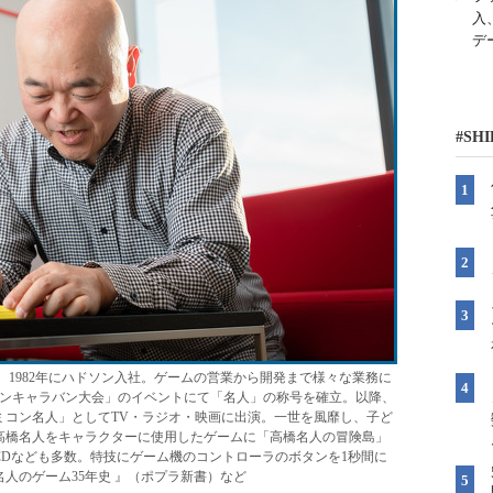
入
デ
#SH
れ。1982年にハドソン入社。ゲームの営業から開発まで様々な業務に
ミコンキャラバン大会」のイベントにて「名人」の称号を確立。以降、
ミコン名人」としてTV・ラジオ・映画に出演。一世を風靡し、子ど
高橋名人をキャラクターに使用したゲームに「高橋名人の冒険島」
Dなども多数。特技にゲーム機のコントローラのボタンを1秒間に
名人のゲーム35年史 』（ポプラ新書）など