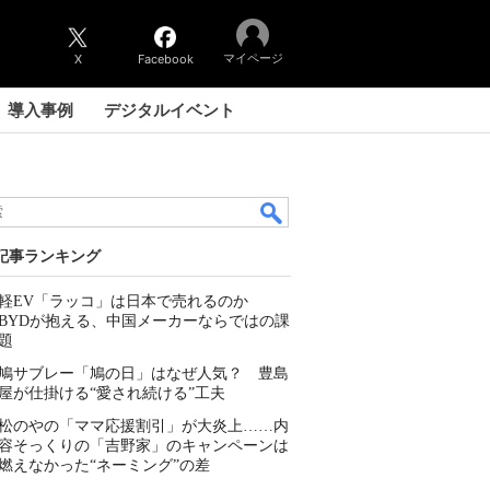
マイページ
X
Facebook
導入事例
デジタルイベント
記事ランキング
軽EV「ラッコ」は日本で売れるのか
BYDが抱える、中国メーカーならではの課
題
鳩サブレー「鳩の日」はなぜ人気？ 豊島
屋が仕掛ける“愛され続ける”工夫
松のやの「ママ応援割引」が大炎上……内
容そっくりの「吉野家」のキャンペーンは
燃えなかった“ネーミング”の差