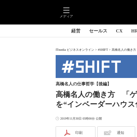
メディア
経営
セールス
CX
H
ITmedia ビジネスオンライン
#SHIFT
高橋名人の働き方 
高橋名人の仕事哲学【後編】
高橋名人の働き方 「ゲ
を“インベーダーハウス
2019年11月30日 05時00分 公開
印刷
通知