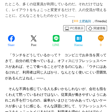
たところ、多くの従業員が利用しているのだ。それだけではな
く、レイアウトをちょこっと変更するだけで、人の交流が増える
ことに。どんなことをしたのかというと……。
[
土肥義則
，ITmedia]
PC用表示
関連情報
Share
Post
LINE
Hatena
0
「ランチをどうしているかって？ コンビニでお弁当を買って
きて、自分の机で食べているよ。オフィスにリフレッシュスペー
スがあれば、そこで食べることができるのになあ」「ウチにはあ
るけれど、利用者は同じ人ばかり。なんとなく使いにくい雰囲気
があるんだよねえ」――。
そんな不満を感じている人も多いかもしれないが、会社も指を
くわえて黙っているわけではない。従業員が働きやすいようにあ
れこれ手を打つものの、歯車がいまひとつかみあっていないケー
スが多いように感じる。そんな課題に対して、リフレッシュスペ
ースをちょこっとイジるだけで、利用者を増やしただけでなく、