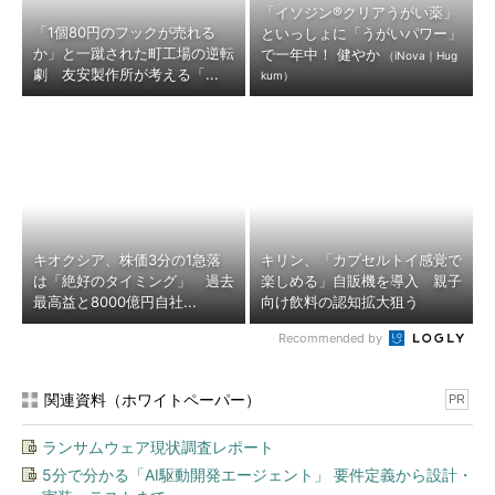
「イソジン®クリアうがい薬」
「1個80円のフックが売れる
といっしょに「うがいパワー」
か」と一蹴された町工場の逆転
で一年中！ 健やか
（iNova｜Hug
劇 友安製作所が考える「...
kum）
キオクシア、株価3分の1急落
キリン、「カプセルトイ感覚で
は「絶好のタイミング」 過去
楽しめる」自販機を導入 親子
最高益と8000億円自社...
向け飲料の認知拡大狙う
Recommended by
関連資料（ホワイトペーパー）
PR
ランサムウェア現状調査レポート
5分で分かる「AI駆動開発エージェント」 要件定義から設計・