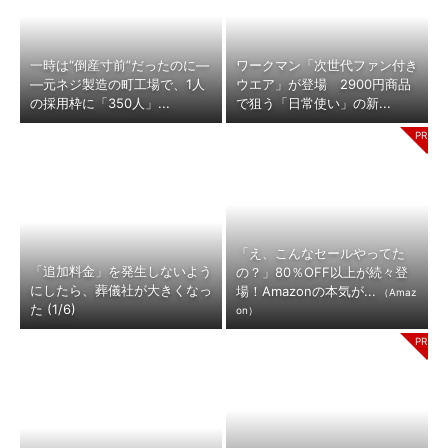
一時は“倒産寸前”だったのに―
ワークマン「次世代ファン付き
―元ネジ製造の町工場で、1人
ウエア」が登場 2900円商品
の採用枠に「350人」...
で狙う「日常使い」の新...
「え、こんなセールやってた
「追加料金」を発生しないよう
の？」80％OFF以上が続々登
にしたら、葬儀社が大きくなっ
場！Amazonの本気が...
（Amaz
た (1/6)
on）