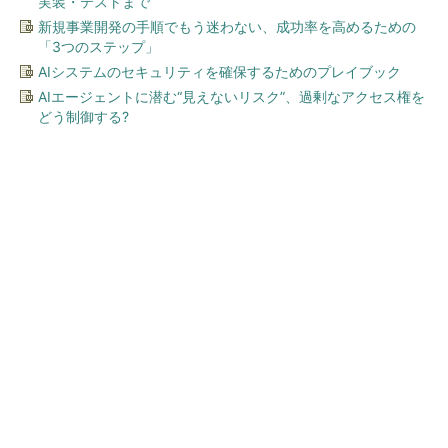
実装・テストまで
新規事業開発の手順でもう迷わない、成功率を高めるための
「3つのステップ」
AIシステムのセキュリティを確保するためのプレイブック
AIエージェントに潜む“見えないリスク”、過剰なアクセス権を
どう制御する?
今、あなたにオススメ
ワークマン「次世代ファン付
きウエア」が登場 2900円商
品で狙う「日常使い」の新...
「言葉で伝える力」を育めば、イヤイヤ期もす