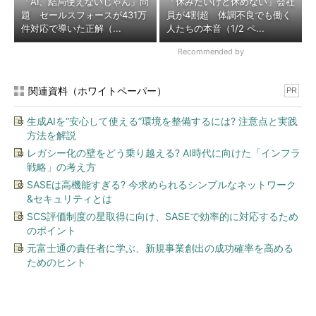
「AI、結局使えないじゃん」問
「休みたいけど休めない」会社
題 セールスフォースが431万
員が4割超 体調不良でも働く
件対応で導いた正解（...
人たちの本音（1/2 ペ...
Recommended by
関連資料（ホワイトペーパー）
PR
生成AIを“安心して使える”環境を整備するには? 注意点と実践
方法を解説
レガシー化の壁をどう乗り越える? AI時代に向けた「インフラ
戦略」の考え方
SASEは高機能すぎる? 今求められるシンプルなネットワーク
&セキュリティとは
SCS評価制度の星取得に向け、SASEで効率的に対応するため
のポイント
元富士通の責任者に学ぶ、新規事業創出の成功確率を高める
ためのヒント
今、あなたにオススメ