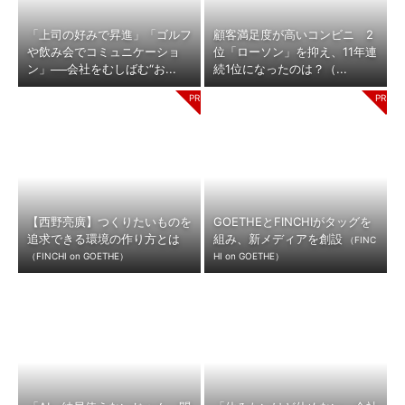
「上司の好みで昇進」「ゴルフ
顧客満足度が高いコンビニ 2
や飲み会でコミュニケーショ
位「ローソン」を抑え、11年連
ン」──会社をむしばむ“お...
続1位になったのは？（...
【西野亮廣】つくりたいものを
GOETHEとFINCHIがタッグを
追求できる環境の作り方とは
組み、新メディアを創設
（FINC
（FINCHI on GOETHE）
HI on GOETHE）