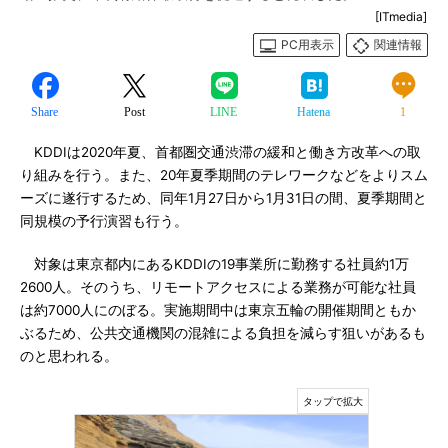
[ITmedia]
PC用表示
関連情報
Share
Post
LINE
Hatena
1
KDDIは2020年夏、首都圏交通渋滞の緩和と働き方改革への取
り組みを行う。また、20年夏季期間のテレワークなどをよりスム
ーズに遂行するため、同年1月27日から1月31日の間、夏季期間と
同規模の予行演習も行う。
対象は東京都内にあるKDDIの19事業所に勤務する社員約1万
2600人。そのうち、リモートアクセスによる業務が可能な社員
は約7000人にのぼる。実施期間中は東京五輪の開催期間ともか
ぶるため、公共交通機関の混雑による負担を減らす狙いがあるも
のと思われる。