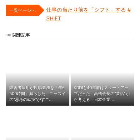
仕事の当たり前を「シフト」する #
一覧ページへ
SHIFT
関連記事
障害者雇用が現場業務を「年6
KDDIも40年前はスタートアッ
500時間」減らした ニッスイ
プだった 高橋会長の“昔話”か
の“思考の転換”がすご...
ら考える、日本企業...