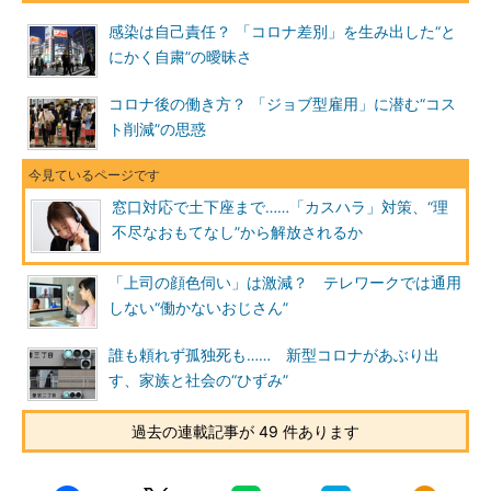
感染は自己責任？ 「コロナ差別」を生み出した“と
にかく自粛”の曖昧さ
コロナ後の働き方？ 「ジョブ型雇用」に潜む“コス
ト削減”の思惑
窓口対応で土下座まで……「カスハラ」対策、“理
不尽なおもてなし”から解放されるか
「上司の顔色伺い」は激減？ テレワークでは通用
しない“働かないおじさん”
誰も頼れず孤独死も…… 新型コロナがあぶり出
す、家族と社会の“ひずみ”
過去の連載記事が 49 件あります