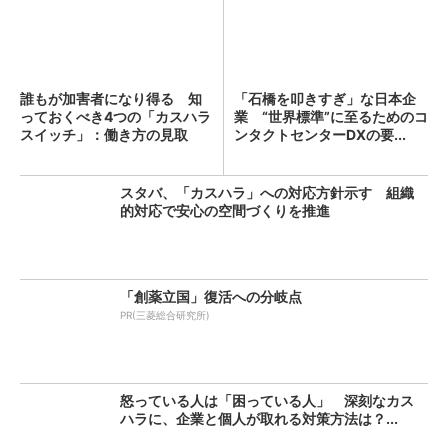
誰もが加害者になり得る 知
「石橋を叩きすぎ」な日本企
っておくべき4つの「カスハラ
業 “世界標準”に至るためのコ
スイッチ」：働き方の見取
ンタクトセンターDXの要...
り...
スタバ、「カスハラ」への対応方針示す 組織
的対応で安心の空間づくりを推進
「創薬立国」復活への分岐点
PR(三菱総合研究所)
怒っている人は「困っている人」 深刻なカス
ハラに、企業と個人が取れる対策方法は？...