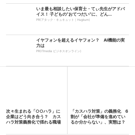
いま最も相談したい保育士・てぃ先生がアドバ
イス！ 子どもの“おてつだい”に、どん...
PR(アタック・キュキュット｜Hugkum)
イヤフォンを超えるイヤフォン？ AI機能の実
力は
PR(ITmedia ビジネスオンライン)
次々生まれる「○○ハラ」に
「カスハラ対策」の義務化 6
企業はどう向き合う？ カス
割が「会社が準備を進めてい
ハラ対策義務化で揺れる職場
るか分からない」、実態は？
の...