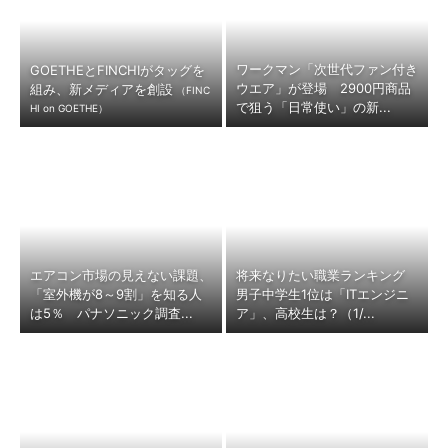
ワークマン「次世代ファン付き
GOETHEとFINCHIがタッグを
ウエア」が登場 2900円商品
組み、新メディアを創設
（FINC
で狙う「日常使い」の新...
HI on GOETHE）
エアコン市場の見えない課題、
将来なりたい職業ランキング
「室外機が8～9割」を知る人
男子中学生1位は「ITエンジニ
は5％ パナソニック調査...
ア」、高校生は？（1/...