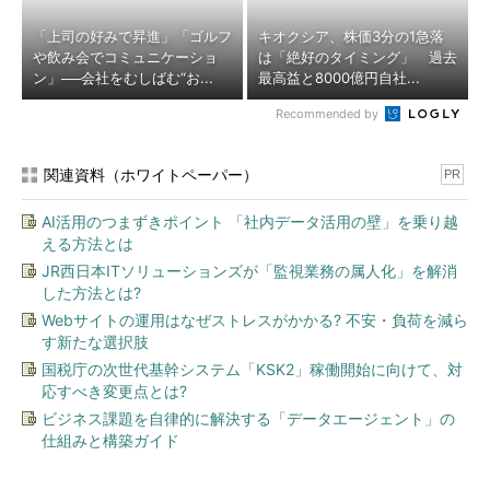
「上司の好みで昇進」「ゴルフ
キオクシア、株価3分の1急落
や飲み会でコミュニケーショ
は「絶好のタイミング」 過去
ン」──会社をむしばむ“お...
最高益と8000億円自社...
Recommended by
関連資料（ホワイトペーパー）
PR
AI活用のつまずきポイント 「社内データ活用の壁」を乗り越
える方法とは
JR西日本ITソリューションズが「監視業務の属人化」を解消
した方法とは?
Webサイトの運用はなぜストレスがかかる? 不安・負荷を減ら
す新たな選択肢
国税庁の次世代基幹システム「KSK2」稼働開始に向けて、対
応すべき変更点とは?
ビジネス課題を自律的に解決する「データエージェント」の
仕組みと構築ガイド