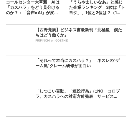
コールセンター大革新 AIは
「うらやましいなあ」と感じ
「カスハラ」をどう見分ける
た企業ランキング 3位は「ト
のか？：「音声×AI」が変...
ヨタ」、1位と2位は？（1...
【西野亮廣】ビジネス書最新刊『北極星 僕た
ちはどう働くか』
PR(FINCHI on GOETHE)
「それって本当にカスハラ？」 ネスレの“ゲ
ーム風”クレーム研修が面白い
「しつこい言動」「連投行為」にNO コロプ
ラ、カスハラへの対応方針発表 サービス...