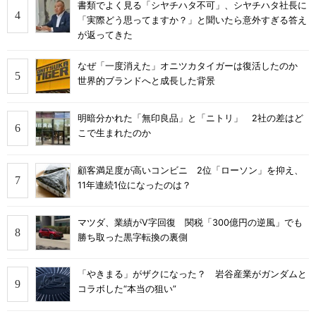
書類でよく見る「シヤチハタ不可」、シヤチハタ社長に
「実際どう思ってますか？」と聞いたら意外すぎる答え
が返ってきた
なぜ「一度消えた」オニツカタイガーは復活したのか
世界的ブランドへと成長した背景
明暗分かれた「無印良品」と「ニトリ」 2社の差はど
こで生まれたのか
顧客満足度が高いコンビニ 2位「ローソン」を抑え、
11年連続1位になったのは？
マツダ、業績がV字回復 関税「300億円の逆風」でも
勝ち取った黒字転換の裏側
「やきまる」がザクになった？ 岩谷産業がガンダムと
コラボした“本当の狙い”