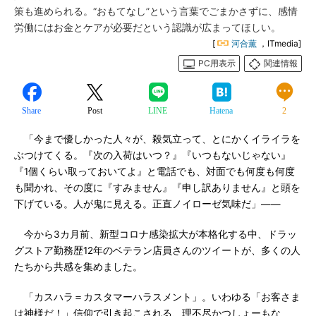
策も進められる。“おもてなし”という言葉でごまかさずに、感情
労働にはお金とケアが必要だという認識が広まってほしい。
[
河合薫
，ITmedia]
PC用表示
関連情報
Share
Post
LINE
Hatena
2
「今まで優しかった人々が、殺気立って、とにかくイライラを
ぶつけてくる。『次の入荷はいつ？』『いつもないじゃない』
『1個くらい取っておいてよ』と電話でも、対面でも何度も何度
も聞かれ、その度に『すみません』『申し訳ありません』と頭を
下げている。人が鬼に見える。正直ノイローゼ気味だ」――
今から3カ月前、新型コロナ感染拡大が本格化する中、ドラッ
グストア勤務歴12年のベテラン店員さんのツイートが、多くの人
たちから共感を集めました。
「カスハラ＝カスタマーハラスメント」。いわゆる「お客さま
は神様だ！」信仰で引き起こされる、理不尽かつしょーもな