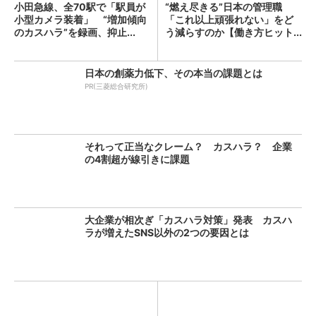
小田急線、全70駅で「駅員が
“燃え尽きる”日本の管理職
小型カメラ装着」 “増加傾向
「これ以上頑張れない」をど
のカスハラ”を録画、抑止...
う減らすのか【働き方ヒット...
日本の創薬力低下、その本当の課題とは
PR(三菱総合研究所)
それって正当なクレーム？ カスハラ？ 企業
の4割超が線引きに課題
大企業が相次ぎ「カスハラ対策」発表 カスハ
ラが増えたSNS以外の2つの要因とは