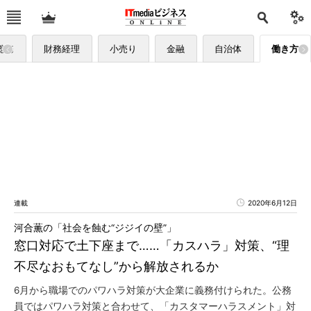
総務
財務経理
小売り
金融
自治体
働き方
連載
2020年6月12日
河合薫の「社会を蝕む“ジジイの壁”」
窓口対応で土下座まで……「カスハラ」対策、“理
不尽なおもてなし”から解放されるか
6月から職場でのパワハラ対策が大企業に義務付けられた。公務
員ではパワハラ対策と合わせて、「カスタマーハラスメント」対