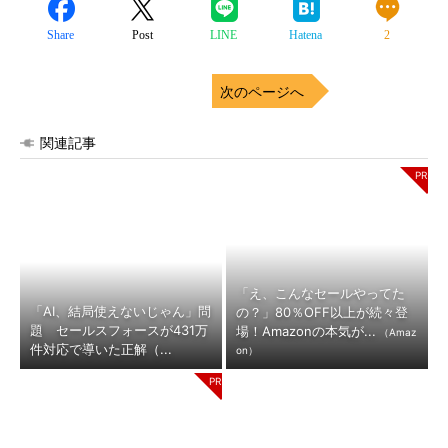
Share
Post
LINE
Hatena
2
次のページへ
関連記事
「え、こんなセールやってた
「AI、結局使えないじゃん」問
の？」80％OFF以上が続々登
題 セールスフォースが431万
場！Amazonの本気が...
（Amaz
件対応で導いた正解（...
on）