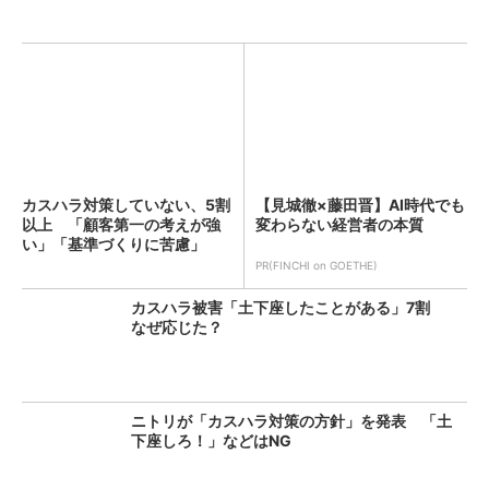
カスハラ対策していない、5割
【見城徹×藤田晋】AI時代でも
以上 「顧客第一の考えが強
変わらない経営者の本質
い」「基準づくりに苦慮」
PR(FINCHI on GOETHE)
カスハラ被害「土下座したことがある」7割
なぜ応じた？
ニトリが「カスハラ対策の方針」を発表 「土
下座しろ！」などはNG