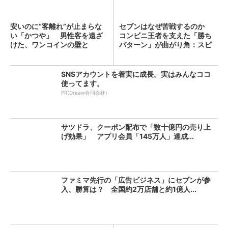
安いのに“客離れ”が止まらな
セブンはなぜ苦戦するのか
い「かつや」 男性客を遠ざ
コンビニ王者を支えた「勝ち
けた、ワンコインの壁と
パターン」が曲がり角：スピ
は？...
ン...
SNSアカウントを着実に成長。実はみんなココ
使ってます。
PR(Dreaw合同会社)
サツドラ、クーポン配布で「数十億円の売り上
げ効果」 アプリ会員「145万人」達成...
ファミマ先行の「広告ビジネス」にセブンが参
入、勝算は？ 全国約2万店舗と約1億人...