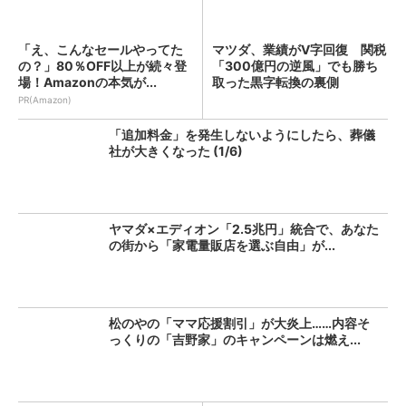
「え、こんなセールやってた
マツダ、業績がV字回復 関税
の？」80％OFF以上が続々登
「300億円の逆風」でも勝ち
場！Amazonの本気が...
取った黒字転換の裏側
PR(Amazon)
「追加料金」を発生しないようにしたら、葬儀
社が大きくなった (1/6)
ヤマダ×エディオン「2.5兆円」統合で、あなた
の街から「家電量販店を選ぶ自由」が...
松のやの「ママ応援割引」が大炎上……内容そ
っくりの「吉野家」のキャンペーンは燃え...