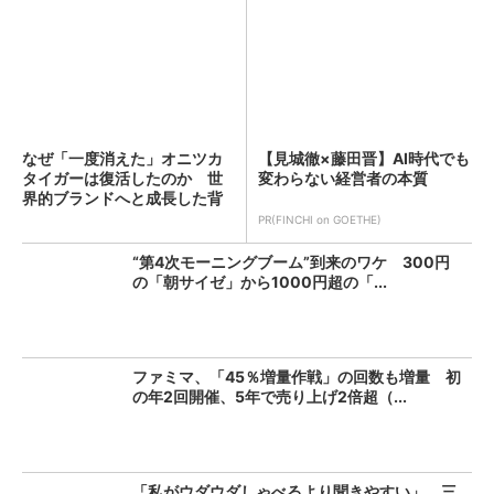
なぜ「一度消えた」オニツカ
【見城徹×藤田晋】AI時代でも
タイガーは復活したのか 世
変わらない経営者の本質
界的ブランドへと成長した背
景...
PR(FINCHI on GOETHE)
“第4次モーニングブーム”到来のワケ 300円
の「朝サイゼ」から1000円超の「...
ファミマ、「45％増量作戦」の回数も増量 初
の年2回開催、5年で売り上げ2倍超（...
「私がウダウダしゃべるより聞きやすい」 三