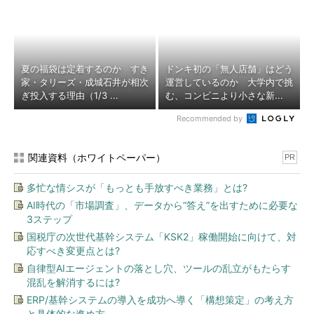
夏の福袋は定着するのか すき
ドンキ初の「無人店舗」はどう
家・タリーズ・成城石井が相次
運営しているのか 大学内で挑
ぎ投入する理由（1/3 ...
む、コンビニより小さな新...
Recommended by
関連資料（ホワイトペーパー）
PR
多忙な情シスが「もっとも手放すべき業務」とは?
AI時代の「市場調査」、データから“答え”を出すために必要な
3ステップ
国税庁の次世代基幹システム「KSK2」稼働開始に向けて、対
応すべき変更点とは?
自律型AIエージェントの落とし穴、ツールの乱立がもたらす
混乱を解消するには?
ERP/基幹システムの導入を成功へ導く「構想策定」の考え方
と具体的な進め方