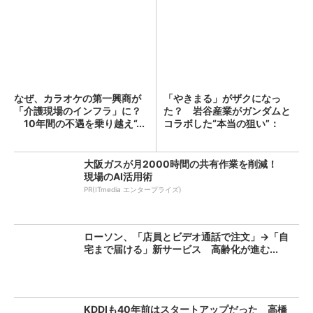
なぜ、カラオケの第一興商が
「やきまる」がザクになっ
「介護現場のインフラ」に？
た？ 岩谷産業がガンダムと
10年間の不遇を乗り越え“...
コラボした“本当の狙い”：
「次...
大阪ガスが月2000時間の共有作業を削減！
現場のAI活用術
PR(ITmedia エンタープライズ)
ローソン、「店員とビデオ通話で注文」→「自
宅まで届ける」新サービス 高齢化が進む...
KDDIも40年前はスタートアップだった 高橋