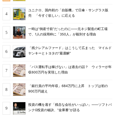
ユニクロ、国内初の「自販機」で日傘・サングラス販
売 「今すぐ欲しい」に応える
一時は“倒産寸前”だったのに――元ネジ製造の町工場
で、1人の採用枠に「350人」が殺到する理由
「残クレアルファード」はこうして広まった マイルド
ヤンキーとトヨタの“最適解”
「バス運転手は稼げない」は過去の話？ ウィラーが年
収600万円を実現した理由
「銀行員の平均年収」684万円に上昇 トップは初の
900万円超え
投資の機を逃す「残念な会社がいっぱい」――ソフトバ
ンクG投資の秘訣、“金庫番”が語る