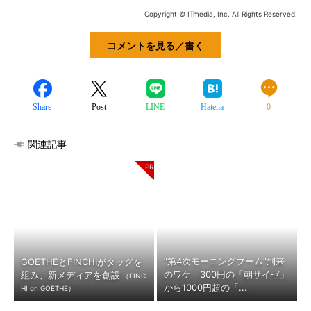
Copyright © ITmedia, Inc. All Rights Reserved.
コメントを見る／書く
Share
Post
LINE
Hatena
0
関連記事
“第4次モーニングブーム”到来
GOETHEとFINCHIがタッグを
のワケ 300円の「朝サイゼ」
組み、新メディアを創設
（FINC
から1000円超の「...
HI on GOETHE）