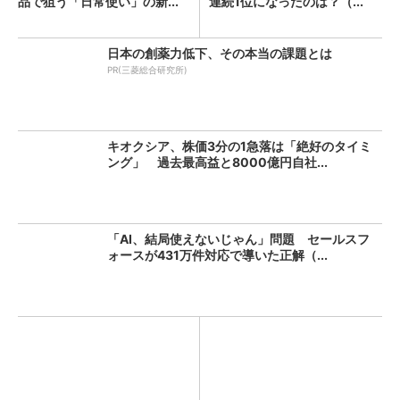
品で狙う「日常使い」の新...
連続1位になったのは？（...
日本の創薬力低下、その本当の課題とは
PR(三菱総合研究所)
キオクシア、株価3分の1急落は「絶好のタイミ
ング」 過去最高益と8000億円自社...
「AI、結局使えないじゃん」問題 セールスフ
ォースが431万件対応で導いた正解（...