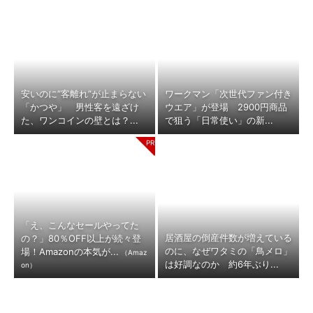
安いのに“客離れ”が止まらない
ワークマン「次世代ファン付き
「かつや」 男性客を遠ざけ
ウエア」が登場 2900円商品
た、ワンコインの壁とは？...
で狙う「日常使い」の新...
「え、こんなセールやってた
居酒屋の倒産件数が増えている
の？」80％OFF以上が続々登
のに、なぜワタミの「鳥メロ」
場！Amazonの本気が...
（Amaz
は好調なのか 約6年ぶり...
on）