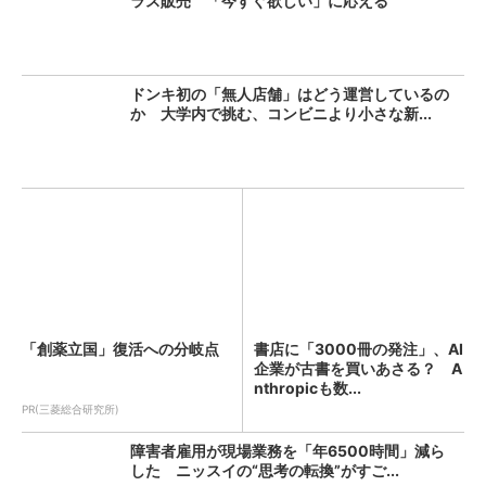
ラス販売 「今すぐ欲しい」に応える
ドンキ初の「無人店舗」はどう運営しているの
か 大学内で挑む、コンビニより小さな新...
「創薬立国」復活への分岐点
書店に「3000冊の発注」、AI
企業が古書を買いあさる？ A
nthropicも数...
PR(三菱総合研究所)
障害者雇用が現場業務を「年6500時間」減ら
した ニッスイの“思考の転換”がすご...