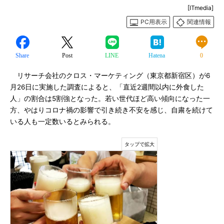
[ITmedia]
PC用表示
関連情報
Share
Post
LINE
Hatena
0
リサーチ会社のクロス・マーケティング（東京都新宿区）が6
月26日に実施した調査によると、「直近2週間以内に外食した
人」の割合は5割強となった。若い世代ほど高い傾向になった一
方、やはりコロナ禍の影響で引き続き不安を感じ、自粛を続けて
いる人も一定数いるとみられる。