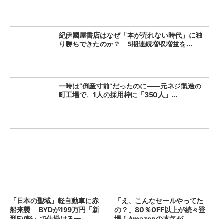
紀伊國屋書店はなぜ「本が売れない時代」に独
り勝ちできたのか？ 5期連続増収増益を...
一時は“倒産寸前”だったのに――元ネジ製造の
町工場で、1人の採用枠に「350人」...
「日本の聖域」軽自動車に赤
「え、こんなセールやってた
船来襲 BYDが199万円「新
の？」80％OFF以上が続々登
型EV軽」で仕掛ける一...
場！Amazonの本気が...