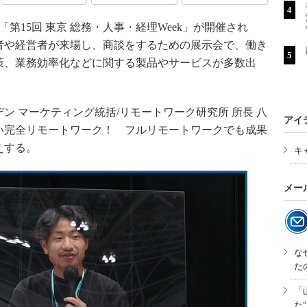
で「第15回 東京 総務・人事・経理Week」が開催され
者や経営者が来場し、商談をするための展示会で、働き
策、業務効率化などに関する製品やサービスが多数出
 マーケティング統括/リモートワーク研究所 所長 八
アイ
い完全リモートワーク！ フルリモートワークでも成果
えする。
キ
メー
な
た
「
た