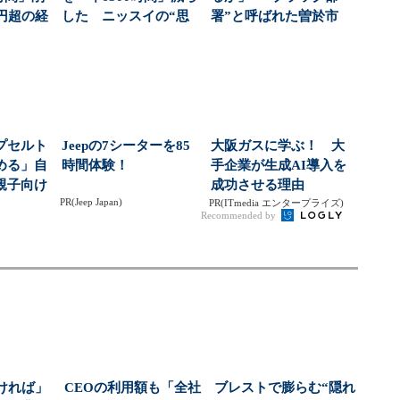
円超の経
した ニッスイの“思
署”と呼ばれた曽於市
..
考の転換”がすご...
水道課が挑んだ、金...
プセルト
Jeepの7シーターを85
大阪ガスに学ぶ！ 大
める」自
時間体験！
手企業が生成AI導入を
親子向け
成功させる理由
PR(Jeep Japan)
大狙う
PR(ITmedia エンタープライズ)
Recommended by
ければ」
CEOの利用額も「全社
ブレストで膨らむ“隠れ