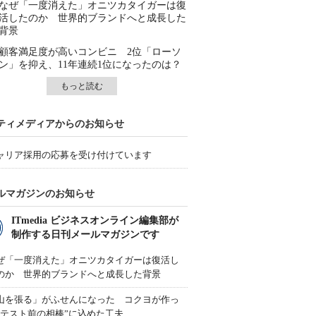
なぜ「一度消えた」オニツカタイガーは復
活したのか 世界的ブランドへと成長した
背景
顧客満足度が高いコンビニ 2位「ローソ
ン」を抑え、11年連続1位になったのは？
もっと読む
ティメディアからのお知らせ
ャリア採用の応募を受け付けています
ルマガジンのお知らせ
ITmedia ビジネスオンライン編集部が
制作する日刊メールマガジンです
ぜ「一度消えた」オニツカタイガーは復活し
のか 世界的ブランドへと成長した背景
山を張る」がふせんになった コクヨが作っ
“テスト前の相棒”に込めた工夫