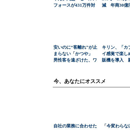
フォースが431万件対
減 年商30億
応で導いた正解（...
理を「週3日・.
安いのに“客離れ”が止
キリン、「カ
まらない「かつや」
イ感覚で楽し
男性客を遠ざけた、ワ
販機を導入 
ンコインの壁とは？...
飲料の認知拡
今、あなたにオススメ
自社の業務に合わせた
「今変わらな