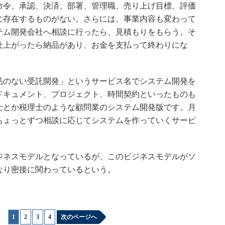
令、承認、決済、部署、管理職、売り上げ目標、評価
に存在するものがない。さらには、事業内容も変わって
テム開発会社へ相談に行ったら、見積もりをもらう。そ
仕上がったら納品があり、お金を支払って終わりにな
のない受託開発」というサービス名でシステム開発を
ドキュメント、プロジェクト、時間契約といったものも
士とか税理士のような顧問業のシステム開発版です。月
ちょっとずつ相談に応じてシステムを作っていくサービ
ネスモデルとなっているが、このビジネスモデルがソ
なり密接に関わっているという。
1
|
2
|
3
|
4
次のページへ