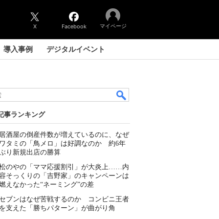
マイページ
X
Facebook
導入事例
デジタルイベント
記事ランキング
居酒屋の倒産件数が増えているのに、なぜ
ワタミの「鳥メロ」は好調なのか 約6年
ぶり新規出店の勝算
松のやの「ママ応援割引」が大炎上……内
容そっくりの「吉野家」のキャンペーンは
燃えなかった“ネーミング”の差
セブンはなぜ苦戦するのか コンビニ王者
を支えた「勝ちパターン」が曲がり角