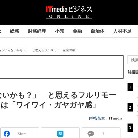
R
総務
財務経理
小売
金融
自治体
人材不足
ういらないかも？」 と思えるフルリモート企業の成...
注目
ないかも？」 と思えるフルリモー
ギは「ワイワイ・ガヤガヤ感」
[
柳谷智宣
，
ITmedia
]
Share
3