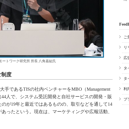
Feed
ご
リ
広
モートワーク研究所 所長 八角嘉紘氏
タ
な制度
タ
大手であるTISの社内ベンチャーをMBO（Management
利
員は44人で、システム受託開発と自社サービスの開発・販
プ
のが19年と最近ではあるものの、取引などを通して14
があったという。現在は、マーケティングや広報活動、
。