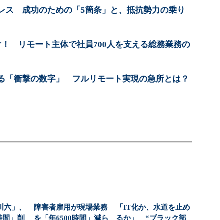
レス 成功のための「5箇条」と、抵抗勢力の乗り
け！ リモート主体で社員700人を支える総務業務の
る「衝撃の数字」 フルリモート実現の急所とは？
川六」、
障害者雇用が現場業務
「IT化か、水道を止め
万時間」削
を「年6500時間」減ら
るか」 “ブラック部