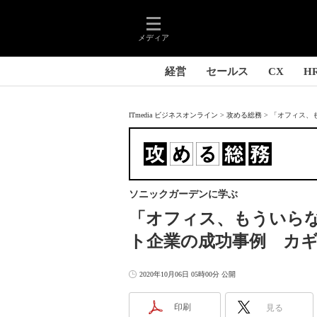
メディア
経営
セールス
CX
H
ITmedia ビジネスオンライン
攻める総務
「オフィス、も
ソニックガーデンに学ぶ
「オフィス、もういら
ト企業の成功事例 カ
2020年10月06日 05時00分 公開
印刷
見る