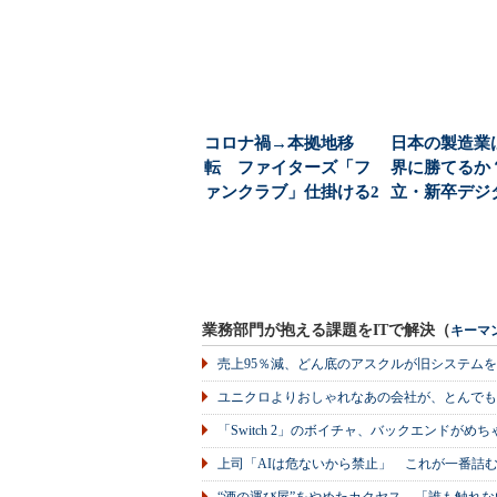
ィールドに顧客が...
日立「フィジカル
コロナ禍→本拠地移
日本の製造業
転 ファイターズ「フ
界に勝てるか
ァンクラブ」仕掛ける2
立・新卒デジ
9歳マネジャーが語る...
が見つけた「
を...
業務部門が抱える課題をITで解決（
キーマ
売上95％減、どん底のアスクルが旧システム
ユニクロよりおしゃれなあの会社が、とんでも
「Switch 2」のボイチャ、バックエンドが
上司「AIは危ないから禁止」 これが一番詰
“酒の運び屋”をやめたカクヤス、「誰も触れな