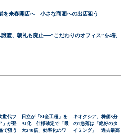
舗を来春開店へ 小さな商圏への出店狙う
へ譲渡、朝礼も廃止──“こだわりのオフィス”を4割
次世代フ
日立が「SI全工程」を
キオクシア、株価3分
ア」が登
AI化 仕様確定で「最
の1急落は「絶好のタ
商品で狙う
大240倍」効率化のワ
イミング」 過去最高
...
ケ
益と8000億円自社...