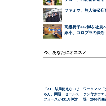
ファミマ、無人決済店
高級椅子442脚を社員
縮小、コロプラの決断
今、あなたにオススメ
「AI、結局使えないじ
ワークマン「
ゃん」問題 セールス
ァン付きウエ
フォースが431万件対
場 2900円
応で導いた正解（...
「日常使い」の新