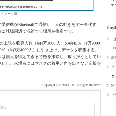
デ
」イメージ図
機がBluetoothで通信し、人の動きをデータ化す
Feed
後に球場周辺で混雑する場所を推定する。
ご
限を収容人数（約4万3000 人）の約45％（1万9000
リ
％（約3万4000人）に引き上げ、データを収集する。
らは個人を特定できる特徴を排除し、取り扱うとしてい
広
休止し、来場者にはマスクの着用と声を出さない応援を
タ
タ
Copyright © ITmedia, Inc. All Rights Reserved.
利
プ