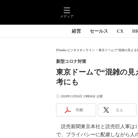
メディア
経営
セールス
CX
H
ITmedia ビジネスオンライン
東京ドームで“混雑の見える化
新型コロナ対策
東京ドームで“混雑の見
考にも
2020年11月05日 13時00分 公開
印刷
見る
読売新聞東京本社と読売巨人軍は11
で、プライバシーに配慮しながら人