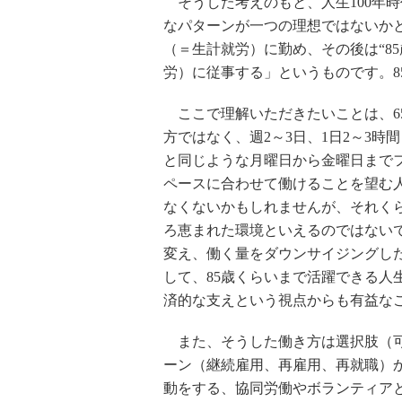
そうした考えのもと、人生100年
なパターンが一つの理想ではないかと
（＝生計就労）に勤め、その後は“8
労）に従事する」というものです。8
ここで理解いただきたいことは、6
方ではなく、週2～3日、1日2～3
と同じような月曜日から金曜日まで
ペースに合わせて働けることを望む
なくないかもしれませんが、それく
ろ恵まれた環境といえるのではない
変え、働く量をダウンサイジングし
して、85歳くらいまで活躍できる人
済的な支えという視点からも有益な
また、そうした働き方は選択肢（可
ーン（継続雇用、再雇用、再就職）か
動をする、協同労働やボランティアと