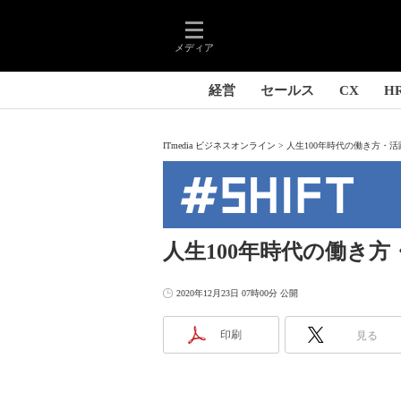
メディア
経営
セールス
CX
H
ITmedia ビジネスオンライン
人生100年時代の働き方・活
人生100年時代の働き
2020年12月23日 07時00分 公開
印刷
見る