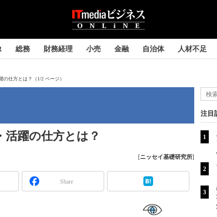
R
総務
財務経理
小売
金融
自治体
人材不足
躍の仕方とは？（1/2 ページ）
注目
方・活躍の仕方とは？
[
ニッセイ基礎研究所
]
Share