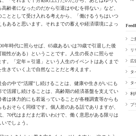
、「それまで十分勤め上げたのだから、あとはゆっく
る高齢者になったのだから引退はやむを得ない」など、
のこととして受け入れる考えから、「働けるうちはいつ
えもあると思います。それまでの蓄えや経済環境によっ
Feed
。
ご
0年時代に照らせば、65歳あるいは70歳で引退した後
リ
可能性がある）ということです。人生の長さに照らせ
広
ます。「定年＝引退」という人生のイベントはあくまで
を生きていく上で自然なことだと考えます。
タ
タ
会の中で“活躍”し続けることは、健康や生きがいにも
形で活躍し続けることは、高齢期の経済基盤を支えてい
利
齢者は体力的にも若返っていることが各種調査等からも
プ
ちもおそらく同様です。個人差のある話でありますが、
代、70代はまだまだ若いわけで、働く意思がある限りは
しいでしょう。