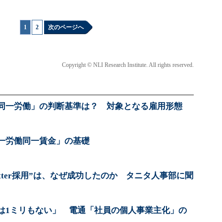
1
|
2
次のページへ
Copyright © NLI Research Institute. All rights reserved.
同一労働」の判断基準は？ 対象となる雇用形態
一労働同一賃金」の基礎
itter採用”は、なぜ成功したのか タニタ人事部に聞
は1ミリもない」 電通「社員の個人事業主化」の