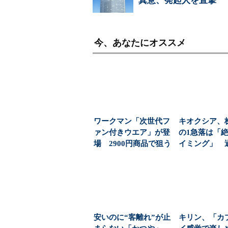
真意、発起人を直撃
今、あなたにオススメ
ワークマン「次世代フ
キオクシア、
ァン付きウエア」が登
の1急落は「
場 2900円商品で狙う
イミング」 
「日常使い」の新...
益と8000億円自
安いのに“客離れ”が止
キリン、「カ