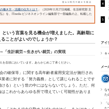
代の働き方・活躍の仕方とは？
」（2020年11月27日掲載、生活研究部 主
弘）を、ITmedia ビジネスオンライン編集部で一部編集の上、転載した
年」という言葉を見る機会が増えました。高齢期に
えることがよいのでしょうか？
アイ
方～「生計就労～生きがい就労」の実現
キ
人を念頭においています。あらかじめご了承ください。
メー
業機会の確保等」に関する高年齢者雇用安定法が施行され
事業者に対する「努力義務」として講じられることです
働ける）という世の中にはならないでしょう。ただ、何
な
論はこれからあらゆる所で増えていく可能性がありま
た
「
た