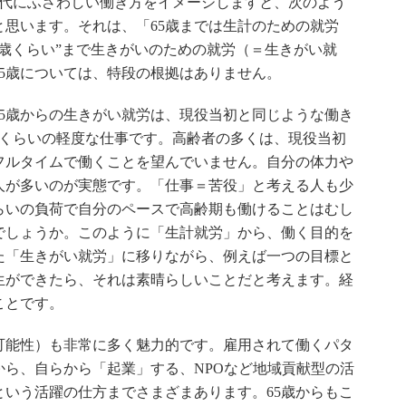
時代にふさわしい働き方をイメージしますと、次のよう
思います。それは、「65歳までは生計のための就労
5歳くらい”まで生きがいのための就労（＝生きがい就
5歳については、特段の根拠はありません。
5歳からの生きがい就労は、現役当初と同じような働き
時間くらいの軽度な仕事です。高齢者の多くは、現役当初
フルタイムで働くことを望んでいません。自分の体力や
人が多いのが実態です。「仕事＝苦役」と考える人も少
らいの負荷で自分のペースで高齢期も働けることはむし
でしょうか。このように「生計就労」から、働く目的を
た「生きがい就労」に移りながら、例えば一つの目標と
生ができたら、それは素晴らしいことだと考えます。経
ことです。
能性）も非常に多く魅力的です。雇用されて働くパタ
ら、自らから「起業」する、NPOなど地域貢献型の活
いう活躍の仕方までさまざまあります。65歳からもこ