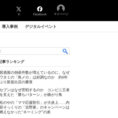
マイページ
X
Facebook
導入事例
デジタルイベント
記事ランキング
居酒屋の倒産件数が増えているのに、なぜ
ワタミの「鳥メロ」は好調なのか 約6年
ぶり新規出店の勝算
セブンはなぜ苦戦するのか コンビニ王者
を支えた「勝ちパターン」が曲がり角
松のやの「ママ応援割引」が大炎上……内
容そっくりの「吉野家」のキャンペーンは
燃えなかった“ネーミング”の差