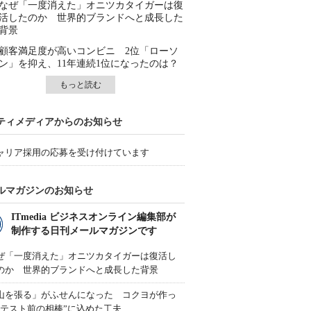
なぜ「一度消えた」オニツカタイガーは復
活したのか 世界的ブランドへと成長した
背景
顧客満足度が高いコンビニ 2位「ローソ
ン」を抑え、11年連続1位になったのは？
もっと読む
ティメディアからのお知らせ
ャリア採用の応募を受け付けています
ルマガジンのお知らせ
ITmedia ビジネスオンライン編集部が
制作する日刊メールマガジンです
ぜ「一度消えた」オニツカタイガーは復活し
のか 世界的ブランドへと成長した背景
山を張る」がふせんになった コクヨが作っ
“テスト前の相棒”に込めた工夫