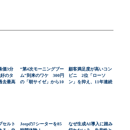
株価3分
“第4次モーニングブー
顧客満足度が高いコン
絶好のタ
ム”到来のワケ 300円
ビニ 2位「ローソ
過去最高
の「朝サイゼ」から10
ン」を抑え、11年連続
社...
00円超の「...
1位になったのは？（...
プセルト
Jeepの7シーターを85
なぜ生成AI導入に踏み