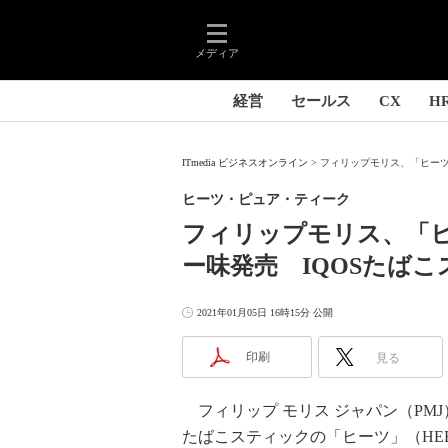
メディア
経営
セールス
CX
H
ITmedia ビジネスオンライン
フィリップモリス、「ヒーツ
ヒーツ・ピュア・ティーク
フィリップモリス、「
ー味発売 IQOSたば
2021年01月05日 16時15分 公開
印刷
見る
フィリップ モリス ジャパン（PMJ
たばこスティックの「ヒーツ」（HE