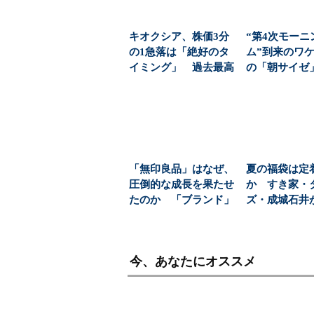
キオクシア、株価3分
“第4次モーニ
の1急落は「絶好のタ
ム”到来のワケ
イミング」 過去最高
の「朝サイゼ」
益と8000億円自社...
00円超の「...
「無印良品」はなぜ、
夏の福袋は定
圧倒的な成長を果たせ
か すき家・
たのか 「ブランド」
ズ・成城石井
を利益に変える戦略
投入する理由（1/
の...
今、あなたにオススメ