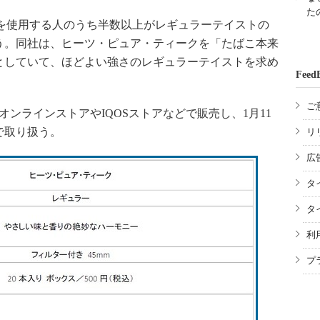
た
Sを使用する人のうち半数以上がレギュラーテイストの
う。同社は、ヒーツ・ピュア・ティークを「たばこ本来
としていて、ほどよい強さのレギュラーテイストを求め
Feed
ご
オンラインストアやIQOSストアなどで販売し、1月11
で取り扱う。
リ
広
タ
タ
利
プ