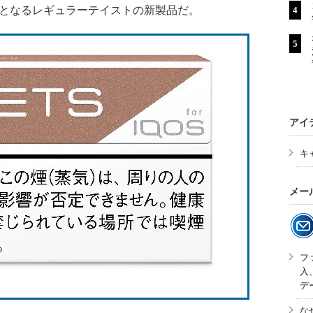
りとなるレギュラーテイストの新製品だ。
アイ
キ
メー
フ
入
デ
な