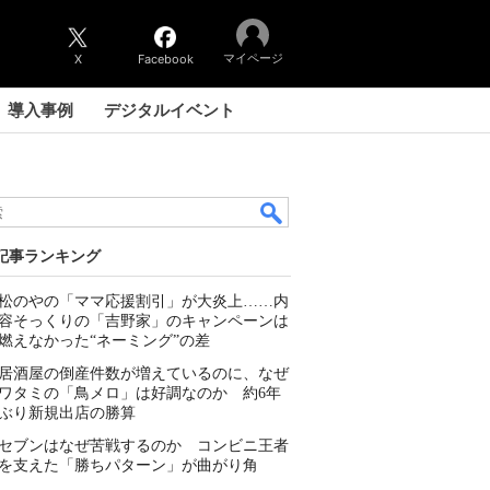
マイページ
X
Facebook
導入事例
デジタルイベント
記事ランキング
松のやの「ママ応援割引」が大炎上……内
容そっくりの「吉野家」のキャンペーンは
燃えなかった“ネーミング”の差
居酒屋の倒産件数が増えているのに、なぜ
ワタミの「鳥メロ」は好調なのか 約6年
ぶり新規出店の勝算
セブンはなぜ苦戦するのか コンビニ王者
を支えた「勝ちパターン」が曲がり角