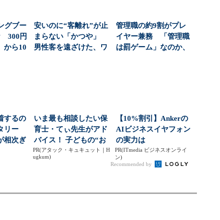
ングブー
安いのに“客離れ”が止
管理職の約9割がプレ
 300円
まらない「かつや」
イヤー兼務 「管理職
から10
男性客を遠ざけた、ワ
は罰ゲーム」なのか、
ンコインの壁とは？...
増える負担の実態
着するの
いま最も相談したい保
【10%割引】Ankerの
タリー
育士・てぃ先生がアド
AIビジネスイヤフォン
が相次ぎ
バイス！ 子どもの“お
の実力は
3 ...
PR(アタック・キュキュット｜H
てつだい”に、どん...
PR(ITmedia ビジネスオンライ
ugkum)
ン)
Recommended by