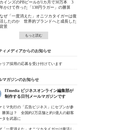
カインズのPBビールが1カ月で30万本 3
年かけて作った「138円ラガー」の勝算
なぜ「一度消えた」オニツカタイガーは復
活したのか 世界的ブランドへと成長した
背景
もっと読む
ティメディアからのお知らせ
ャリア採用の応募を受け付けています
ルマガジンのお知らせ
ITmedia ビジネスオンライン編集部が
制作する日刊メールマガジンです
ァミマ先行の「広告ビジネス」にセブンが参
、勝算は？ 全国約2万店舗と約1億人の顧客
ータを武器に
ぜ「一度消えた」オニツカタイガーは復活し