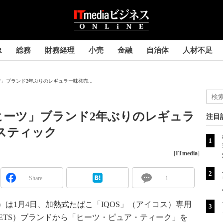
R
総務
財務経理
小売
金融
自治体
人材不足
」ブランド2年ぶりのレギュラー味発売...
ヒーツ」ブランド2年ぶりのレギュラ
注目
こスティック
[
ITmedia
]
Share
1
）は1月4日、加熱式たばこ「IQOS」（アイコス）専用
ETS）ブランドから「ヒーツ・ピュア・ティーク」を