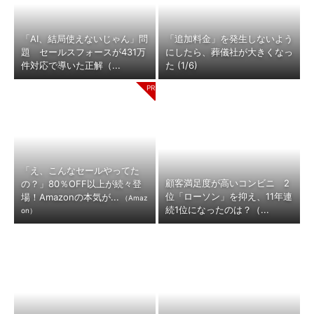
「AI、結局使えないじゃん」問
「追加料金」を発生しないよう
題 セールスフォースが431万
にしたら、葬儀社が大きくなっ
件対応で導いた正解（...
た (1/6)
「え、こんなセールやってた
顧客満足度が高いコンビニ 2
の？」80％OFF以上が続々登
位「ローソン」を抑え、11年連
場！Amazonの本気が...
（Amaz
続1位になったのは？（...
on）