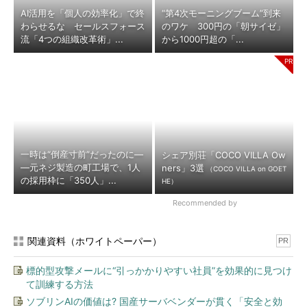
AI活用を「個人の効率化」で終
“第4次モーニングブーム”到来
わらせるな セールスフォース
のワケ 300円の「朝サイゼ」
流「4つの組織改革術」...
から1000円超の「...
一時は“倒産寸前”だったのに―
シェア別荘「COCO VILLA Ow
―元ネジ製造の町工場で、1人
ners」3選
（COCO VILLA on GOET
の採用枠に「350人」...
HE）
Recommended by
関連資料（ホワイトペーパー）
PR
標的型攻撃メールに“引っかかりやすい社員”を効果的に見つけ
て訓練する方法
ソブリンAIの価値は? 国産サーバベンダーが貫く「安全と効