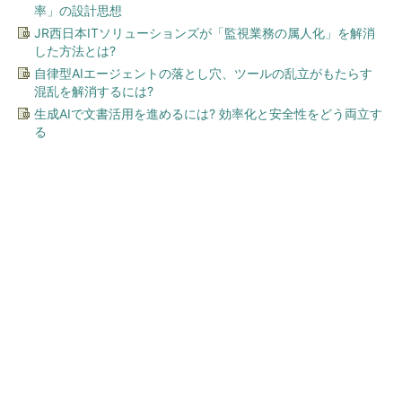
率」の設計思想
JR西日本ITソリューションズが「監視業務の属人化」を解消
した方法とは?
自律型AIエージェントの落とし穴、ツールの乱立がもたらす
混乱を解消するには?
生成AIで文書活用を進めるには? 効率化と安全性をどう両立す
る
今、あなたにオススメ
シェア別荘「COCO VILLA O
wners」3選
PR(COCO VILLA on GOETHE)