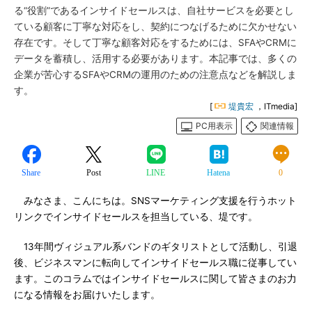
る“役割”であるインサイドセールスは、自社サービスを必要とし
ている顧客に丁寧な対応をし、契約につなげるために欠かせない
存在です。そして丁寧な顧客対応をするためには、SFAやCRMに
データを蓄積し、活用する必要があります。本記事では、多くの
企業が苦心するSFAやCRMの運用のための注意点などを解説しま
す。
[
堤貴宏
，ITmedia]
PC用表示
関連情報
Share
Post
LINE
Hatena
0
みなさま、こんにちは。SNSマーケティング支援を行うホット
リンクでインサイドセールスを担当している、堤です。
13年間ヴィジュアル系バンドのギタリストとして活動し、引退
後、ビジネスマンに転向してインサイドセールス職に従事してい
ます。このコラムではインサイドセールスに関して皆さまのお力
になる情報をお届けいたします。