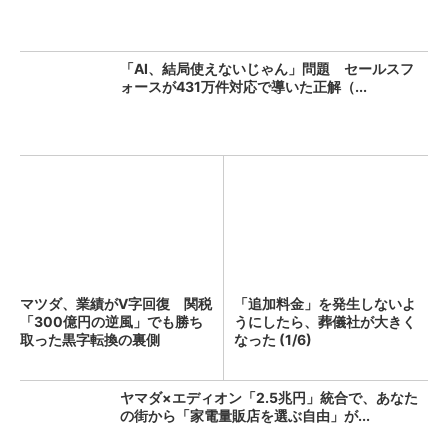
「AI、結局使えないじゃん」問題 セールスフ
ォースが431万件対応で導いた正解（...
マツダ、業績がV字回復 関税
「追加料金」を発生しないよ
「300億円の逆風」でも勝ち
うにしたら、葬儀社が大きく
取った黒字転換の裏側
なった (1/6)
ヤマダ×エディオン「2.5兆円」統合で、あなた
の街から「家電量販店を選ぶ自由」が...