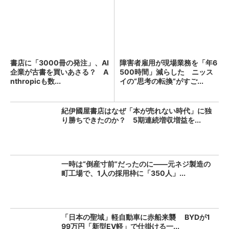
書店に「3000冊の発注」、AI
障害者雇用が現場業務を「年6
企業が古書を買いあさる？ A
500時間」減らした ニッス
nthropicも数...
イの“思考の転換”がすご...
紀伊國屋書店はなぜ「本が売れない時代」に独
り勝ちできたのか？ 5期連続増収増益を...
一時は“倒産寸前”だったのに――元ネジ製造の
町工場で、1人の採用枠に「350人」...
「日本の聖域」軽自動車に赤船来襲 BYDが1
99万円「新型EV軽」で仕掛ける一...