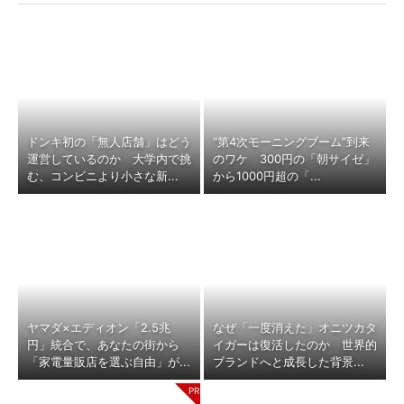
ドンキ初の「無人店舗」はどう
“第4次モーニングブーム”到来
運営しているのか 大学内で挑
のワケ 300円の「朝サイゼ」
む、コンビニより小さな新...
から1000円超の「...
ヤマダ×エディオン「2.5兆
なぜ「一度消えた」オニツカタ
円」統合で、あなたの街から
イガーは復活したのか 世界的
「家電量販店を選ぶ自由」が...
ブランドへと成長した背景...