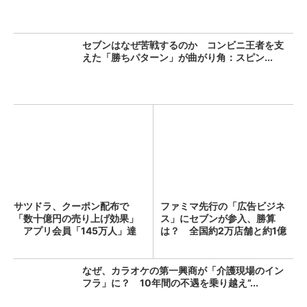
セブンはなぜ苦戦するのか コンビニ王者を支
えた「勝ちパターン」が曲がり角：スピン...
サツドラ、クーポン配布で
ファミマ先行の「広告ビジネ
「数十億円の売り上げ効果」
ス」にセブンが参入、勝算
アプリ会員「145万人」達
は？ 全国約2万店舗と約1億
成...
人...
なぜ、カラオケの第一興商が「介護現場のイン
フラ」に？ 10年間の不遇を乗り越え“...