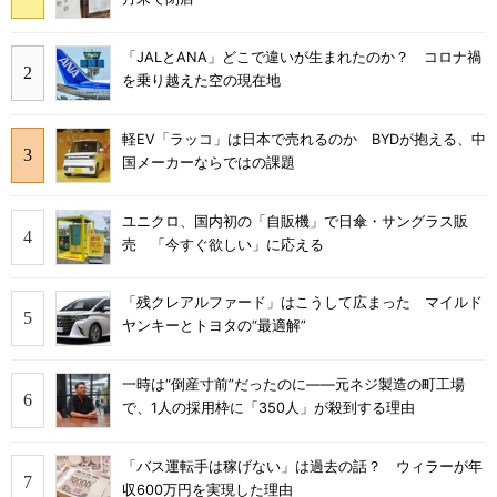
「JALとANA」どこで違いが生まれたのか？ コロナ禍
を乗り越えた空の現在地
軽EV「ラッコ」は日本で売れるのか BYDが抱える、中
国メーカーならではの課題
ユニクロ、国内初の「自販機」で日傘・サングラス販
売 「今すぐ欲しい」に応える
「残クレアルファード」はこうして広まった マイルド
ヤンキーとトヨタの“最適解”
一時は“倒産寸前”だったのに――元ネジ製造の町工場
で、1人の採用枠に「350人」が殺到する理由
「バス運転手は稼げない」は過去の話？ ウィラーが年
収600万円を実現した理由