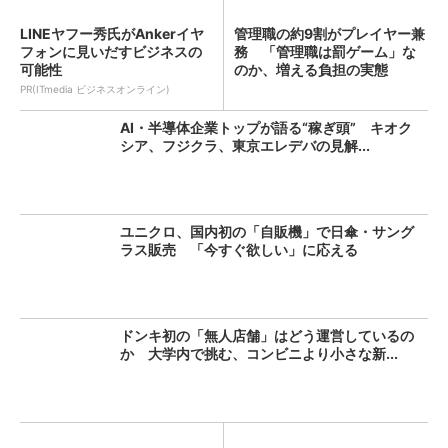
LINEヤフー秀氏がAnkerイヤ
管理職の約9割がプレイヤー兼
フォンに見いだすビジネスの
務 「管理職は罰ゲーム」な
可能性
のか、増える負担の実態
PR(ITmedia ビジネスオンライン)
AI・半導体企業トップが語る“稼ぎ頭” キオク
シア、フジクラ、東京エレデバの見解...
ユニクロ、国内初の「自販機」で日傘・サング
ラス販売 「今すぐ欲しい」に応える
ドンキ初の「無人店舗」はどう運営しているの
か 大学内で挑む、コンビニより小さな新...