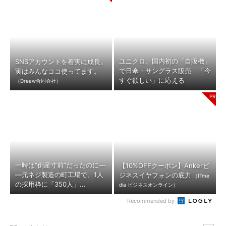
ユニクロ、国内初の「自販機」
SNSアカウントを着実に成長。
で日傘・サングラス販売 「今
実はみんなココ使ってます。
すぐ欲しい」に応える
（Dreaw合同会社）
一時は“倒産寸前”だったのに―
【10%OFFクーポン】Ankerビ
―元ネジ製造の町工場で、1人
ジネスイヤフォンの底力
（ITme
の採用枠に「350人」...
dia ビジネスオンライン）
Recommended by