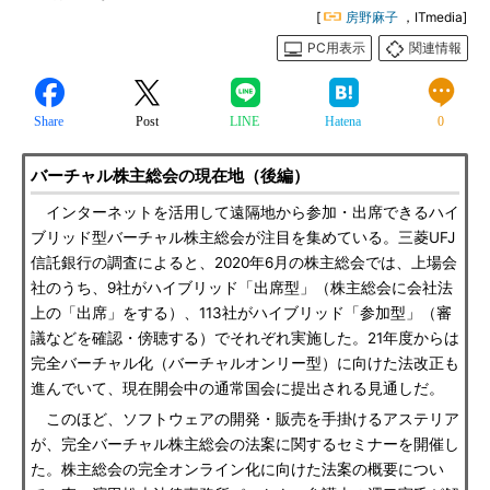
[
房野麻子
，ITmedia]
PC用表示
関連情報
Share
Post
LINE
Hatena
0
バーチャル株主総会の現在地（後編）
インターネットを活用して遠隔地から参加・出席できるハイ
ブリッド型バーチャル株主総会が注目を集めている。三菱UFJ
信託銀行の調査によると、2020年6月の株主総会では、上場会
社のうち、9社がハイブリッド「出席型」（株主総会に会社法
上の「出席」をする）、113社がハイブリッド「参加型」（審
議などを確認・傍聴する）でそれぞれ実施した。21年度からは
完全バーチャル化（バーチャルオンリー型）に向けた法改正も
進んでいて、現在開会中の通常国会に提出される見通しだ。
このほど、ソフトウェアの開発・販売を手掛けるアステリア
が、完全バーチャル株主総会の法案に関するセミナーを開催し
た。株主総会の完全オンライン化に向けた法案の概要につい