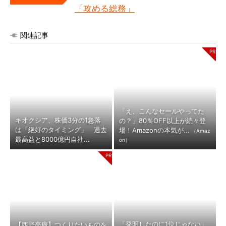
「攻める総務」
関連記事
「え、こんなセールやってた
キオクシア、株価3分の1急落
の？」80％OFF以上が続々登
は「絶好のタイミング」 過去
場！Amazonの本気が...
（Amaz
最高益と8000億円自社...
on）
「発明したのに1位じゃない」
【西野亮廣】つくりたいものを