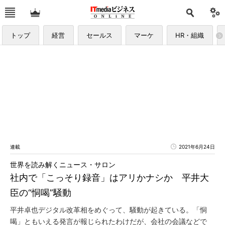
トップ
経営
セールス
マーケ
HR・組織
連載
2021年6月24日
世界を読み解くニュース・サロン
社内で「こっそり録音」はアリかナシか 平井大
臣の“恫喝”騒動
平井卓也デジタル改革相をめぐって、騒動が起きている。「恫
喝」ともいえる発言が報じられたわけだが、会社の会議などで