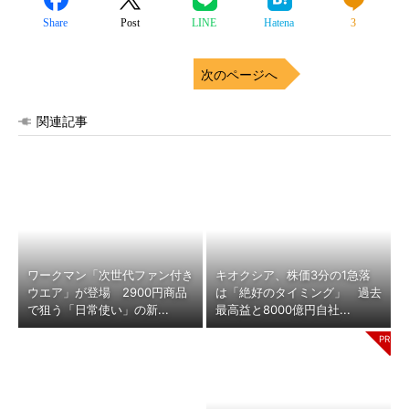
Share
Post
LINE
Hatena
3
次のページへ
関連記事
ワークマン「次世代ファン付き
キオクシア、株価3分の1急落
ウエア」が登場 2900円商品
は「絶好のタイミング」 過去
で狙う「日常使い」の新...
最高益と8000億円自社...