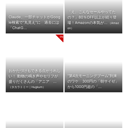
「え、こんなセールやってた
Claude、一部チャットがGoog
の？」80％OFF以上が続々登
le検索で“丸見え”に 過去には
場！Amazonの本気が...
（Amaz
「ChatG...
on）
おかたづけもできる点がうれし
“第4次モーニングブーム”到来
い！ 動物の鳴き声やセリフが
のワケ 300円の「朝サイゼ」
盛りだくさんの「アニア ...
から1000円超の「...
（タカラトミー｜Hugkum）