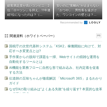
顧客満足度が高いコンビニ 2
安いのに“客離れ”が止まらない
位「ローソン」を抑え、11年連
「かつや」 男性客を遠ざけ
続1位になったのは？（...
た、ワンコインの壁とは？...
Recommended by
関連資料（ホワイトペーパー）
PR
国税庁の次世代基幹システム「KSK2」稼働開始に向けて、対
応すべき変更点とは?
手作業からの脱却で課題を一掃、Webサイトの煩雑な運用を
自動化するツールとは
AI機能を業務フローに自然な形で組み込み、社内定着を促進
する方法
伝道師の五味ちゃんが徹底解説 「Microsoft 365」まるわかり
ガイド
なぜDXの取り組みは“よくある失敗”を繰り返す? 本質的な改革
に必要な視点