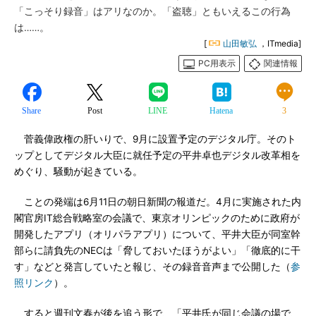
「こっそり録音」はアリなのか。「盗聴」ともいえるこの行為
は……。
[
山田敏弘
，ITmedia]
PC用表示
関連情報
Share
Post
LINE
Hatena
3
菅義偉政権の肝いりで、9月に設置予定のデジタル庁。そのト
ップとしてデジタル大臣に就任予定の平井卓也デジタル改革相を
めぐり、騒動が起きている。
ことの発端は6月11日の朝日新聞の報道だ。4月に実施された内
閣官房IT総合戦略室の会議で、東京オリンピックのために政府が
開発したアプリ（オリパラアプリ）について、平井大臣が同室幹
部らに請負先のNECは「脅しておいたほうがよい」「徹底的に干
す」などと発言していたと報じ、その録音音声まで公開した（
参
照リンク
）。
すると週刊文春が後を追う形で、「平井氏が同じ会議の場で、