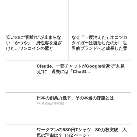
安いのに“客離れ”が止まらな
なぜ「一度消えた」オニツカ
い「かつや」 男性客を遠ざ
タイガーは復活したのか 世
けた、ワンコインの壁と
界的ブランドへと成長した背
は？...
景...
Claude、一部チャットがGoogle検索で“丸見
え”に 過去には「ChatG...
日本の創薬力低下、その本当の課題とは
PR(三菱総合研究所)
ワークマンの580円Tシャツ、80万枚突破 人
気の理由は？（1/2 ページ）