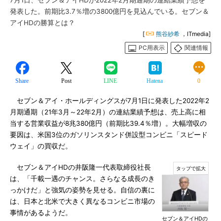
7月1日、セブン＆アイHDが2022年2月期通期の連結業績予想を
発表した。前期比3.7％増の3800億円を見込んでいる。セブン＆
アイHDの勝算とは？
[
熊谷紗希
，ITmedia]
PC用表示
関連情報
Share
Post
LINE
Hatena
0
セブン＆アイ・ホールディングスが7月1日に発表した2022年2
月期通期（21年3月～22年2月）の連結業績予想は、売上高に相
当する営業収益が8兆380億円（前期比39.4％増）。大幅増収の
要因は、米国3位のガソリンスタンド併設型コンビニ「スピード
ウェイ」の買収だ。
セブン＆アイHDの井阪隆一代表取締役社長
は、「千載一遇のチャンス。さらなる成長のき
っかけだ」と強気の姿勢を見せる。自信の裏に
は、日本と北米で大きく異なるコンビニ市場の
事情があるようだ。
セブン＆アイHDの