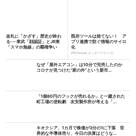
改札に「かざす」歴史が終わ
既存ツールは捨てない！ ア
る──東武「顔認証」とJR東
プリ連携で防ぐ情報のサイロ
「スマホ無線」の覇権争い
化
PR(ITmedia エンタープライズ)
なぜ「屋外エアコン」は10分で完売したのか
コロナが見つけた“家の外”という新市...
「1個80円のフックが売れるか」と一蹴された
町工場の逆転劇 友安製作所が考える「...
キオクシア、1カ月で株価が3分の1に下落 世
界的な半導体売り、今日の決算はどうな...