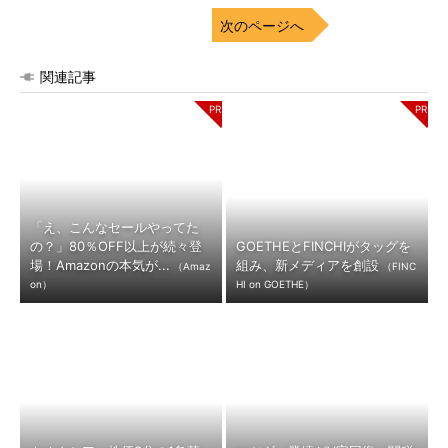
次のページへ
関連記事
「え、こんなセールやってた
の？」80％OFF以上が続々登
GOETHEとFINCHIがタッグを
場！Amazonの本気が...
組み、新メディアを創設
（Amaz
（FINC
on）
HI on GOETHE）