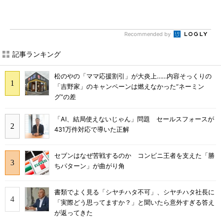
Recommended by
記事ランキング
松のやの「ママ応援割引」が大炎上……内容そっくりの
「吉野家」のキャンペーンは燃えなかった“ネーミン
グ”の差
「AI、結局使えないじゃん」問題 セールスフォースが
431万件対応で導いた正解
セブンはなぜ苦戦するのか コンビニ王者を支えた「勝
ちパターン」が曲がり角
書類でよく見る「シヤチハタ不可」、シヤチハタ社長に
「実際どう思ってますか？」と聞いたら意外すぎる答え
が返ってきた