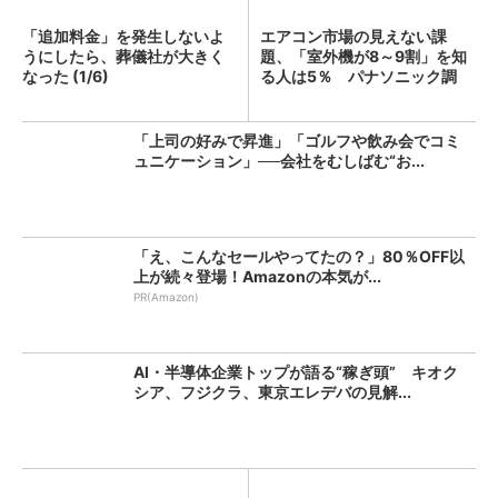
「追加料金」を発生しないよ
エアコン市場の見えない課
うにしたら、葬儀社が大きく
題、「室外機が8～9割」を知
なった (1/6)
る人は5％ パナソニック調
査...
「上司の好みで昇進」「ゴルフや飲み会でコミ
ュニケーション」──会社をむしばむ“お...
「え、こんなセールやってたの？」80％OFF以
上が続々登場！Amazonの本気が...
PR(Amazon)
AI・半導体企業トップが語る“稼ぎ頭” キオク
シア、フジクラ、東京エレデバの見解...