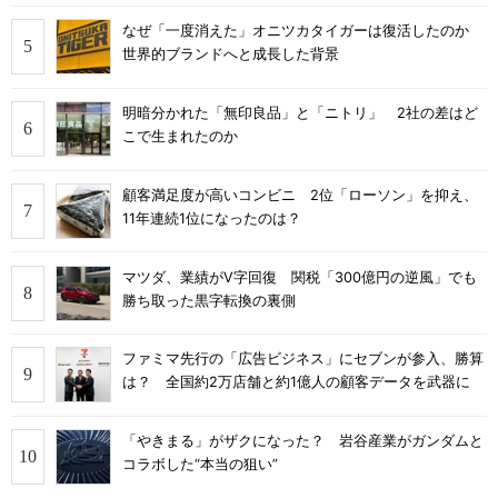
なぜ「一度消えた」オニツカタイガーは復活したのか
世界的ブランドへと成長した背景
明暗分かれた「無印良品」と「ニトリ」 2社の差はど
こで生まれたのか
顧客満足度が高いコンビニ 2位「ローソン」を抑え、
11年連続1位になったのは？
マツダ、業績がV字回復 関税「300億円の逆風」でも
勝ち取った黒字転換の裏側
ファミマ先行の「広告ビジネス」にセブンが参入、勝算
は？ 全国約2万店舗と約1億人の顧客データを武器に
「やきまる」がザクになった？ 岩谷産業がガンダムと
コラボした“本当の狙い”