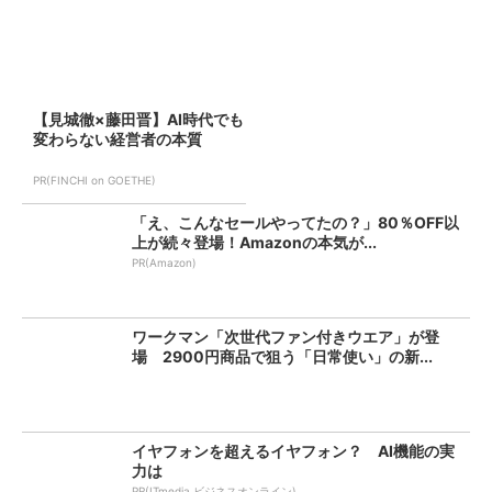
【見城徹×藤田晋】AI時代でも
変わらない経営者の本質
PR(FINCHI on GOETHE)
「え、こんなセールやってたの？」80％OFF以
上が続々登場！Amazonの本気が...
PR(Amazon)
ワークマン「次世代ファン付きウエア」が登
場 2900円商品で狙う「日常使い」の新...
イヤフォンを超えるイヤフォン？ AI機能の実
力は
PR(ITmedia ビジネスオンライン)