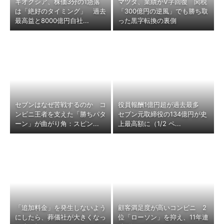
キオクシア、株価3分の1急落
マツダ、業績がV字回復 関税
は「絶好のタイミング」 過去
「300億円の逆風」でも勝ち取
最高益と8000億円自社...
った黒字転換の裏側
セブンはなぜ苦戦するのか コ
役員報酬1億円超が過去最多
ンビニ王者を支えた「勝ちパタ
セブン元取締役の134億円が史
ーン」が曲がり角：スピン...
上最高額に（1/2 ペ...
「追加料金」を発生しないよう
顧客満足度が高いコンビニ 2
にしたら、葬儀社が大きくなっ
位「ローソン」を抑え、11年連