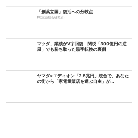
「創薬立国」復活への分岐点
PR(三菱総合研究所)
マツダ、業績がV字回復 関税「300億円の逆
風」でも勝ち取った黒字転換の裏側
ヤマダ×エディオン「2.5兆円」統合で、あなた
の街から「家電量販店を選ぶ自由」が...