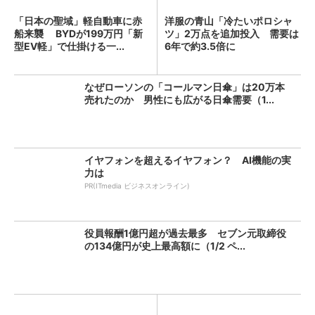
「日本の聖域」軽自動車に赤
洋服の青山「冷たいポロシャ
船来襲 BYDが199万円「新
ツ」2万点を追加投入 需要は
型EV軽」で仕掛ける一...
6年で約3.5倍に
なぜローソンの「コールマン日傘」は20万本
売れたのか 男性にも広がる日傘需要（1...
イヤフォンを超えるイヤフォン？ AI機能の実
力は
PR(ITmedia ビジネスオンライン)
役員報酬1億円超が過去最多 セブン元取締役
の134億円が史上最高額に（1/2 ペ...