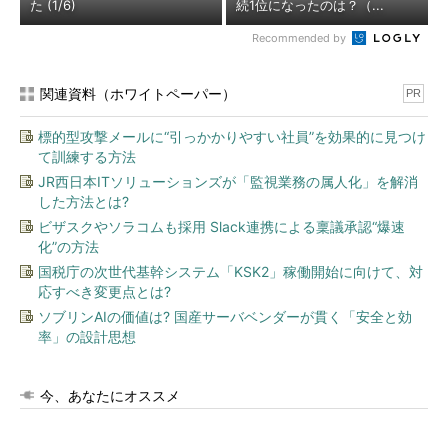
た (1/6)
続1位になったのは？（...
Recommended by
関連資料（ホワイトペーパー）
PR
標的型攻撃メールに“引っかかりやすい社員”を効果的に見つけ
て訓練する方法
JR西日本ITソリューションズが「監視業務の属人化」を解消
した方法とは?
ビザスクやソラコムも採用 Slack連携による稟議承認“爆速
化”の方法
国税庁の次世代基幹システム「KSK2」稼働開始に向けて、対
応すべき変更点とは?
ソブリンAIの価値は? 国産サーバベンダーが貫く「安全と効
率」の設計思想
今、あなたにオススメ