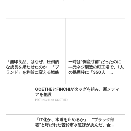
「無印良品」はなぜ、圧倒的
一時は“倒産寸前”だったのに―
な成長を果たせたのか 「ブ
―元ネジ製造の町工場で、1人
ランド」を利益に変える戦略
の採用枠に「350人」...
の...
GOETHEとFINCHIがタッグを組み、新メディ
アを創設
PR(FINCHI on GOETHE)
「IT化か、水道を止めるか」 “ブラック部
署”と呼ばれた曽於市水道課が挑んだ、金...