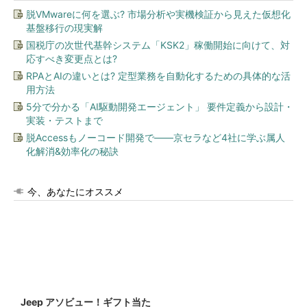
脱VMwareに何を選ぶ? 市場分析や実機検証から見えた仮想化
基盤移行の現実解
国税庁の次世代基幹システム「KSK2」稼働開始に向けて、対
応すべき変更点とは?
RPAとAIの違いとは? 定型業務を自動化するための具体的な活
用方法
5分で分かる「AI駆動開発エージェント」 要件定義から設計・
実装・テストまで
脱Accessもノーコード開発で――京セラなど4社に学ぶ属人
化解消&効率化の秘訣
今、あなたにオススメ
Jeep アソビュー！ギフト当た