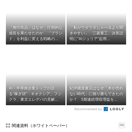
「無印良品」はなぜ、圧倒的な
「私がウダウダしゃべるより聞
成長を果たせたのか 「ブラン
きやすい」 三菱重工、決算説
ド」を利益に変える戦略の...
明に“AIジュリア”起用...
AI・半導体企業トップが語
紀伊國屋書店はなぜ「本が売れ
る“稼ぎ頭” キオクシア、フジ
ない時代」に独り勝ちできたの
クラ、東京エレデバの見解...
か？ 5期連続増収増益を...
Recommended by
関連資料（ホワイトペーパー）
PR