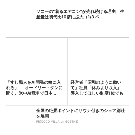
ソニーの“着るエアコン”が売れ続ける理由 生
産量は初代比10倍に拡大（1/3 ペ...
「すし職人をAI開発の輪に入
経営者「昭和のように働い
れろ」──オードリー・タンに
て」社員「休みより収入」
聞く、米中AI競争で日本...
導入してほしい制度1位でも
「週...
全国の絶景ポイントにサウナ付きのシェア別荘
を展開
PR(COCO VILLA on GOETHE)