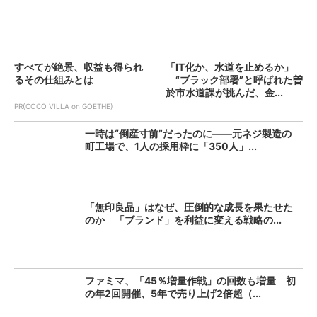
すべてが絶景、収益も得られ
「IT化か、水道を止めるか」
るその仕組みとは
“ブラック部署”と呼ばれた曽
於市水道課が挑んだ、金...
PR(COCO VILLA on GOETHE)
一時は“倒産寸前”だったのに――元ネジ製造の
町工場で、1人の採用枠に「350人」...
「無印良品」はなぜ、圧倒的な成長を果たせた
のか 「ブランド」を利益に変える戦略の...
ファミマ、「45％増量作戦」の回数も増量 初
の年2回開催、5年で売り上げ2倍超（...