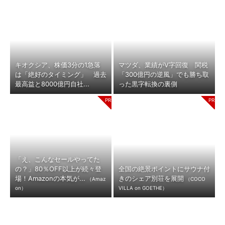
キオクシア、株価3分の1急落
マツダ、業績がV字回復 関税
は「絶好のタイミング」 過去
「300億円の逆風」でも勝ち取
最高益と8000億円自社...
った黒字転換の裏側
「え、こんなセールやってた
の？」80％OFF以上が続々登
全国の絶景ポイントにサウナ付
場！Amazonの本気が...
きのシェア別荘を展開
（Amaz
（COCO
on）
VILLA on GOETHE）