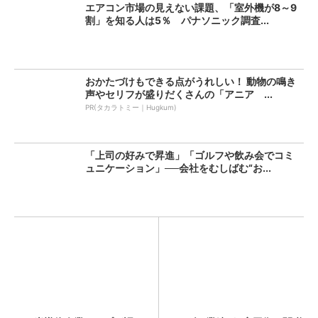
エアコン市場の見えない課題、「室外機が8～9
割」を知る人は5％ パナソニック調査...
おかたづけもできる点がうれしい！ 動物の鳴き
声やセリフが盛りだくさんの「アニア ...
PR(タカラトミー｜Hugkum)
「上司の好みで昇進」「ゴルフや飲み会でコミ
ュニケーション」──会社をむしばむ“お...