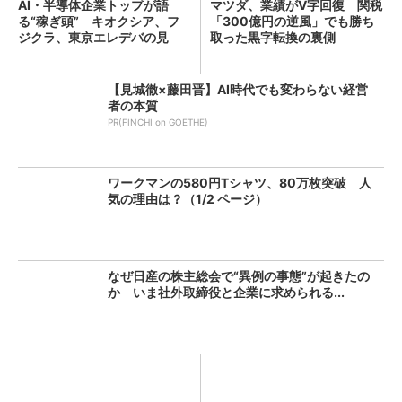
AI・半導体企業トップが語
マツダ、業績がV字回復 関税
る“稼ぎ頭” キオクシア、フ
「300億円の逆風」でも勝ち
ジクラ、東京エレデバの見
取った黒字転換の裏側
解...
【見城徹×藤田晋】AI時代でも変わらない経営
者の本質
PR(FINCHI on GOETHE)
ワークマンの580円Tシャツ、80万枚突破 人
気の理由は？（1/2 ページ）
なぜ日産の株主総会で“異例の事態”が起きたの
か いま社外取締役と企業に求められる...