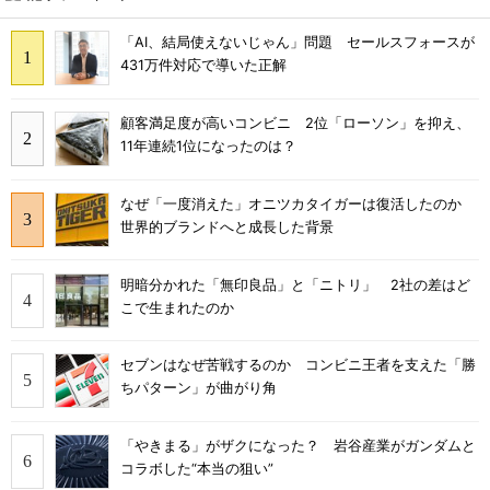
「AI、結局使えないじゃん」問題 セールスフォースが
431万件対応で導いた正解
顧客満足度が高いコンビニ 2位「ローソン」を抑え、
11年連続1位になったのは？
なぜ「一度消えた」オニツカタイガーは復活したのか
世界的ブランドへと成長した背景
明暗分かれた「無印良品」と「ニトリ」 2社の差はど
こで生まれたのか
セブンはなぜ苦戦するのか コンビニ王者を支えた「勝
ちパターン」が曲がり角
「やきまる」がザクになった？ 岩谷産業がガンダムと
コラボした“本当の狙い”