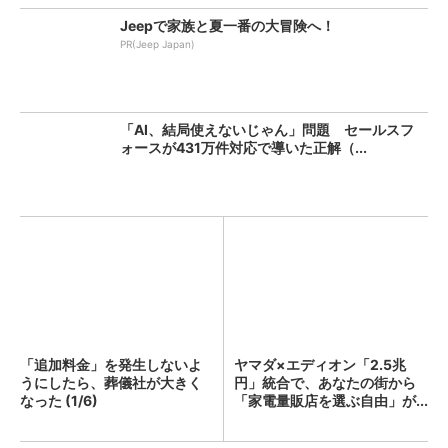
Jeepで家族と夏一番の大冒険へ！
PR(Jeep Japan)
「AI、結局使えないじゃん」問題 セールスフ
ォースが431万件対応で導いた正解（...
「追加料金」を発生しないよ
ヤマダ×エディオン「2.5兆
うにしたら、葬儀社が大きく
円」統合で、あなたの街から
なった (1/6)
「家電量販店を選ぶ自由」が...