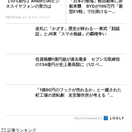
【10%割引】AnkerのAIビジ
「日本の聖域」軽自動車に赤
ネスイヤフォンの実力は
船来襲 BYDが199万円「新
型EV軽」で仕掛ける一...
PR(ITmedia ビジネスオンライン)
改札に「かざす」歴史が終わる──東武「顔認
証」とJR東「スマホ無線」の覇権争い
役員報酬1億円超が過去最多 セブン元取締役
の134億円が史上最高額に（1/2 ペ...
「1個80円のフックが売れるか」と一蹴された
町工場の逆転劇 友安製作所が考える「...
Recommended by
記事ランキング