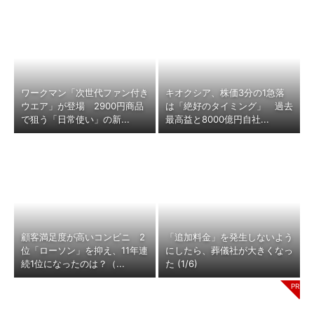
ワークマン「次世代ファン付き
キオクシア、株価3分の1急落
ウエア」が登場 2900円商品
は「絶好のタイミング」 過去
で狙う「日常使い」の新...
最高益と8000億円自社...
顧客満足度が高いコンビニ 2
「追加料金」を発生しないよう
位「ローソン」を抑え、11年連
にしたら、葬儀社が大きくなっ
続1位になったのは？（...
た (1/6)