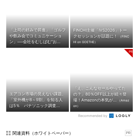
「上司の好みで昇進」「ゴルフ
FINCHI主催「IVS2026」トー
や飲み会でコミュニケーショ
クセッションが話題に！
（FINC
ン」──会社をむしばむ“お...
HI on GOETHE）
「え、こんなセールやってた
エアコン市場の見えない課題、
の？」80％OFF以上が続々登
「室外機が8～9割」を知る人
場！Amazonの本気が...
（Amaz
は5％ パナソニック調査...
on）
Recommended by
関連資料（ホワイトペーパー）
PR