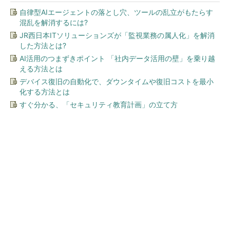
自律型AIエージェントの落とし穴、ツールの乱立がもたらす
混乱を解消するには?
JR西日本ITソリューションズが「監視業務の属人化」を解消
した方法とは?
AI活用のつまずきポイント 「社内データ活用の壁」を乗り越
える方法とは
デバイス復旧の自動化で、ダウンタイムや復旧コストを最小
化する方法とは
すぐ分かる、「セキュリティ教育計画」の立て方
今、あなたにオススメ
おかたづけもできる点がうれ
しい！ 動物の鳴き声やセリフ