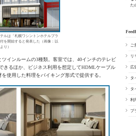
た
Feed
テルは「札幌ワシントンホテルプラ
付を開始すると発表した（画像：以
ご
より）
リ
ツインルームの3種類。客室では、40インチのテレビ
画が視聴できるほか、ビジネス利用を想定してHDMLケーブル
広
材を使用した料理をバイキング形式で提供する。
タ
タ
利
プ