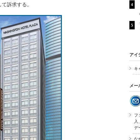
して訴求する。
アイ
キ
メー
フ
入
デ
な