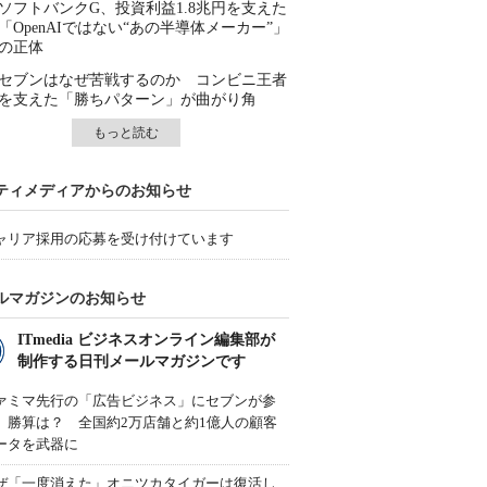
ソフトバンクG、投資利益1.8兆円を支えた
「OpenAIではない“あの半導体メーカー”」
の正体
セブンはなぜ苦戦するのか コンビニ王者
を支えた「勝ちパターン」が曲がり角
もっと読む
ティメディアからのお知らせ
ャリア採用の応募を受け付けています
ルマガジンのお知らせ
ITmedia ビジネスオンライン編集部が
制作する日刊メールマガジンです
ァミマ先行の「広告ビジネス」にセブンが参
、勝算は？ 全国約2万店舗と約1億人の顧客
ータを武器に
ぜ「一度消えた」オニツカタイガーは復活し