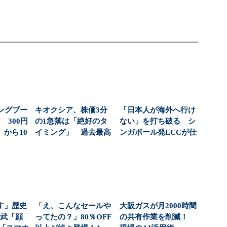
ングブー
キオクシア、株価3分
「日本人が海外へ行け
 300円
の1急落は「絶好のタ
ない」を打ち破る シ
から10
イミング」 過去最高
ンガポール発LCCが仕
益と8000億円自社...
掛ける“逆張り戦略...
す」歴史
「え、こんなセールや
大阪ガスが月2000時間
東武「顔
ってたの？」80％OFF
の共有作業を削減！