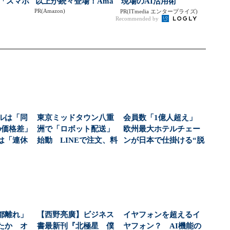
東「スマホ
以上が続々登場！Ama
現場のAI活用術
PR(Amazon)
争い
zonの本気が...
PR(ITmedia エンタープライズ)
Recommended by
ルは「同
東京ミッドタウン八重
会員数「1億人超え」
の価格差」
洲で「ロボット配送」
欧州最大ホテルチェー
は「連休
始動 LINEで注文、料
ンが日本で仕掛ける“脱
い」...
理をオフィスで受...
中国人依存”の戦...
都離れ」
【西野亮廣】ビジネス
イヤフォンを超えるイ
たか オ
書最新刊『北極星 僕
ヤフォン？ AI機能の