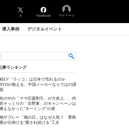
マイページ
X
Facebook
導入事例
デジタルイベント
記事ランキング
軽EV「ラッコ」は日本で売れるのか
BYDが抱える、中国メーカーならではの課
題
松のやの「ママ応援割引」が大炎上……内
容そっくりの「吉野家」のキャンペーンは
燃えなかった“ネーミング”の差
鳩サブレー「鳩の日」はなぜ人気？ 豊島
屋が仕掛ける“愛され続ける”工夫