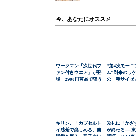
今、あなたにオススメ
ワークマン「次世代フ
“第4次モーニ
ァン付きウエア」が登
ム”到来のワケ
場 2900円商品で狙う
の「朝サイゼ」
「日常使い」の新...
00円超の「...
キリン、「カプセルト
改札に「かざ
イ感覚で楽しめる」自
が終わる──