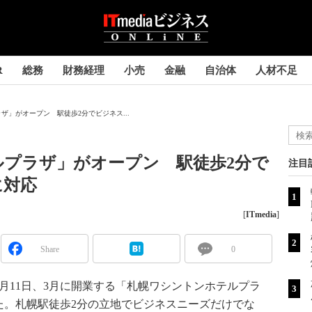
R
総務
財務経理
小売
金融
自治体
人材不足
ザ」がオープン 駅徒歩2分でビジネス...
プラザ」がオープン 駅徒歩2分で
注目
に対応
[
ITmedia
]
Share
0
11日、3月に開業する「札幌ワシントンホテルプラ
た。札幌駅徒歩2分の立地でビジネスニーズだけでな