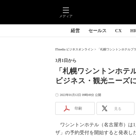
メディア
経営
セールス
CX
H
ITmedia ビジネスオンライン
「札幌ワシントンホテルプラ
3月1日から
「札幌ワシントンホテル
ビジネス・観光ニーズ
2022年01月12日 09時49分 公開
印刷
見る
ワシントンホテル（名古屋市）は1月
ザ」の予約受付を開始すると発表し