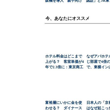
販機を導入 親子向け
認証」とJR
飲料の認知拡大狙う
無線」の覇権
今、あなたにオススメ
ホテル料金はどこまで
なぜアパホテ
上がる？ 客室単価が4
じ部屋で4倍
年で2.3倍に：東京商工
で、東横イン
リサーチ調べ（...
でも値上げしな
富裕層にいかに金を使
日本人の「京
わせる？ ダイナース
はなぜ起こっ