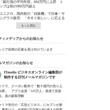
「銀行員の平均年収」684万円に上昇 ト
ップは初の900万円超え
ユニクロ、国内初の「自販機」で日傘・サ
ングラス販売 「今すぐ欲しい」に応える
もっと読む
ティメディアからのお知らせ
ャリア採用の応募を受け付けています
ルマガジンのお知らせ
ITmedia ビジネスオンライン編集部が
制作する日刊メールマガジンです
ツドラ、クーポン配布で「数十億円の売り上
効果」 アプリ会員「145万人」達成で見据
る、真の顧客理解
ァミマ先行の「広告ビジネス」にセブンが参
、勝算は？ 全国約2万店舗と約1億人の顧客