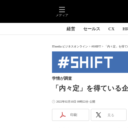
メディア
経営
セールス
CX
H
ITmedia ビジネスオンライン
#SHIFT
「内々定」を得て
学情が調査
「内々定」を得ている
2022年02月10日 09時22分 公開
印刷
見る