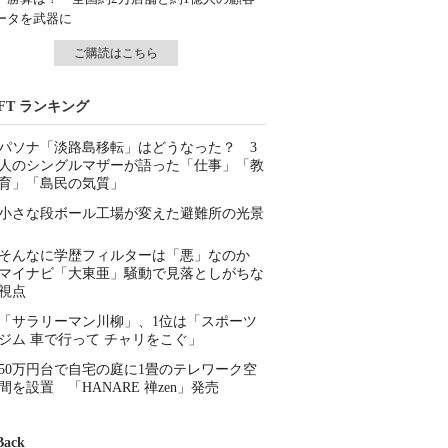
ータを武器に
ご購読はこちら
IFT ランキング
パソナ「淡路島移転」はどうなった？ 3
人のシングルマザーが語った「仕事」「教
育」「島民の気質」
小さな段ボール工場が変えた避難所の光景
そんなに学歴フィルターは「悪」なのか
マイナビ「大東亜」騒動で見落としがちな
視点
「サラリーマン川柳」、1位は「スポーツ
ジム 車で行って チャリをこぐ」
50万円台で自宅の庭に1畳のテレワーク空
間を設置 「HANARE 禅zen」発売
Back