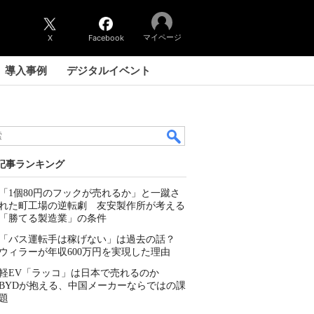
マイページ
X
Facebook
導入事例
デジタルイベント
記事ランキング
「1個80円のフックが売れるか」と一蹴さ
れた町工場の逆転劇 友安製作所が考える
「勝てる製造業」の条件
「バス運転手は稼げない」は過去の話？
ウィラーが年収600万円を実現した理由
軽EV「ラッコ」は日本で売れるのか
BYDが抱える、中国メーカーならではの課
題