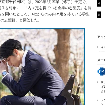
都千代田区）は、2023年3月卒業（修了）予定で、
院生を対象に、「内々定を得ている企業の志望度」を調
位を聞いたところ、1社からのみ内々定を得ている学生
以外の志望群」と回答した。
アイ
キ
メー
サ
げ
え
フ
入