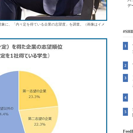
デ
対象に、「内々定を得ている企業の志望度」を調査。（画像はイメ
#SH
Feed