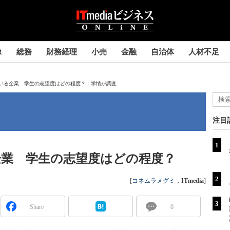
R
総務
財務経理
小売
金融
自治体
人材不足
いる企業 学生の志望度はどの程度？：学情が調査...
注目
企業 学生の志望度はどの程度？
[
コネムラメグミ
，
ITmedia
]
Share
0