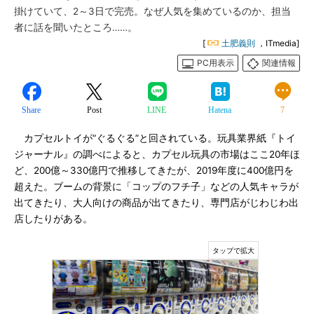
掛けていて、2～3日で完売。なぜ人気を集めているのか、担当
者に話を聞いたところ……。
[
土肥義則
，ITmedia]
PC用表示
関連情報
Share
Post
LINE
Hatena
7
カプセルトイが“ぐるぐる”と回されている。玩具業界紙『トイ
ジャーナル』の調べによると、カプセル玩具の市場はここ20年ほ
ど、200億～330億円で推移してきたが、2019年度に400億円を
超えた。ブームの背景に「コップのフチ子」などの人気キャラが
出てきたり、大人向けの商品が出てきたり、専門店がじわじわ出
店したりがある。