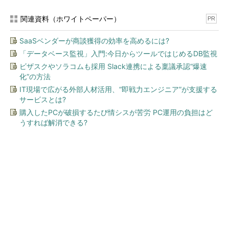
関連資料（ホワイトペーパー）
PR
SaaSベンダーが商談獲得の効率を高めるには?
「データベース監視」入門:今日からツールではじめるDB監視
ビザスクやソラコムも採用 Slack連携による稟議承認“爆速
化”の方法
IT現場で広がる外部人材活用、“即戦力エンジニア”が支援する
サービスとは?
購入したPCが破損するたび情シスが苦労 PC運用の負担はど
うすれば解消できる?
今、あなたにオススメ