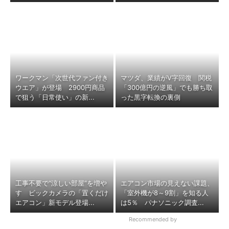
ワークマン「次世代ファン付き
マツダ、業績がV字回復 関税
ウエア」が登場 2900円商品
「300億円の逆風」でも勝ち取
で狙う「日常使い」の新...
った黒字転換の裏側
工事不要で“涼しい部屋”を増や
エアコン市場の見えない課題、
す ビックカメラの「置くだけ
「室外機が8～9割」を知る人
エアコン」新モデル登場...
は5％ パナソニック調査...
Recommended by