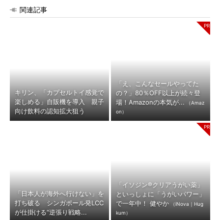
関連記事
「え、こんなセールやってた
キリン、「カプセルトイ感覚で
の？」80％OFF以上が続々登
楽しめる」自販機を導入 親子
場！Amazonの本気が...
（Amaz
向け飲料の認知拡大狙う
on）
「イソジン®クリアうがい薬」
「日本人が海外へ行けない」を
といっしょに「うがいパワー」
打ち破る シンガポール発LCC
で一年中！ 健やか
（iNova｜Hug
が仕掛ける“逆張り戦略...
kum）