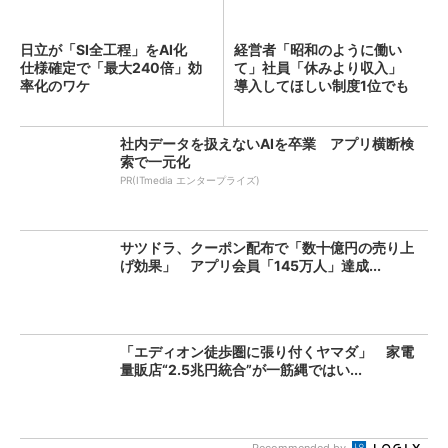
日立が「SI全工程」をAI化
経営者「昭和のように働い
仕様確定で「最大240倍」効
て」社員「休みより収入」
率化のワケ
導入してほしい制度1位でも
「週...
社内データを扱えないAIを卒業 アプリ横断検
索で一元化
PR(ITmedia エンタープライズ)
サツドラ、クーポン配布で「数十億円の売り上
げ効果」 アプリ会員「145万人」達成...
「エディオン徒歩圏に張り付くヤマダ」 家電
量販店“2.5兆円統合”が一筋縄ではい...