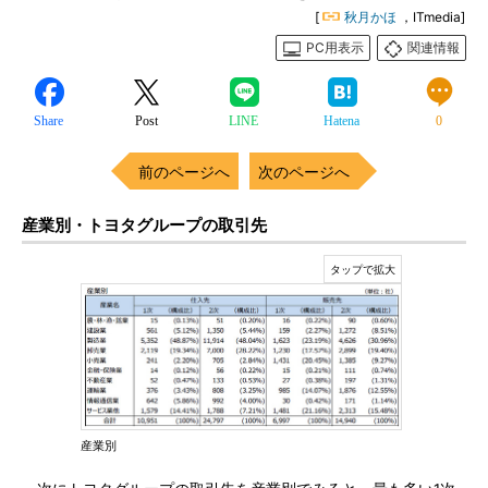
[
秋月かほ
，ITmedia]
PC用表示
関連情報
Share
Post
LINE
Hatena
0
前のページへ
次のページへ
産業別・トヨタグループの取引先
産業別