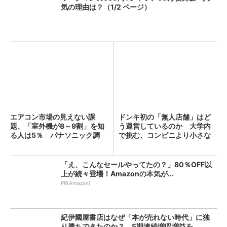
気の理由は？（1/2 ページ）
エアコン市場の見えない課
ドンキ初の「無人店舗」はど
題、「室外機が8～9割」を知
う運営しているのか 大学内
る人は5％ パナソニック調
で挑む、コンビニより小さな
査...
新...
「え、こんなセールやってたの？」80％OFF以
上が続々登場！Amazonの本気が...
PR(Amazon)
紀伊國屋書店はなぜ「本が売れない時代」に独
り勝ちできたのか？ 5期連続増収増益を...