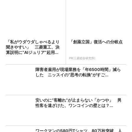
「私がウダウダしゃべるより
「創薬立国」復活への分岐点
聞きやすい」 三菱重工、決
算説明に“AIジュリア”起用...
PR(三菱総合研究所)
障害者雇用が現場業務を「年6500時間」減ら
した ニッスイの“思考の転換”がすご...
安いのに“客離れ”が止まらない「かつや」 男
性客を遠ざけた、ワンコインの壁とは？...
ワークマンの580円Tシャツ、80万枚突破 人