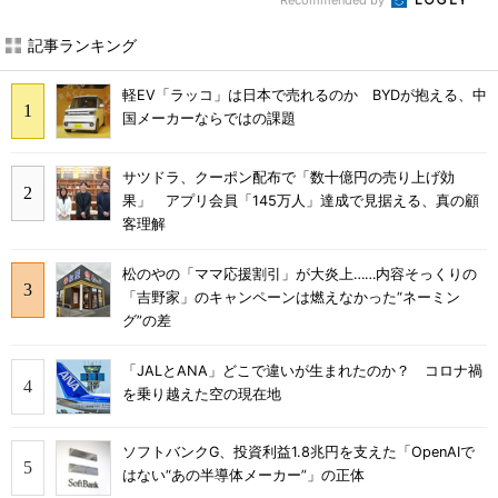
Recommended by
記事ランキング
軽EV「ラッコ」は日本で売れるのか BYDが抱える、中
国メーカーならではの課題
サツドラ、クーポン配布で「数十億円の売り上げ効
果」 アプリ会員「145万人」達成で見据える、真の顧
客理解
松のやの「ママ応援割引」が大炎上……内容そっくりの
「吉野家」のキャンペーンは燃えなかった“ネーミン
グ”の差
「JALとANA」どこで違いが生まれたのか？ コロナ禍
を乗り越えた空の現在地
ソフトバンクG、投資利益1.8兆円を支えた「OpenAIで
はない“あの半導体メーカー”」の正体