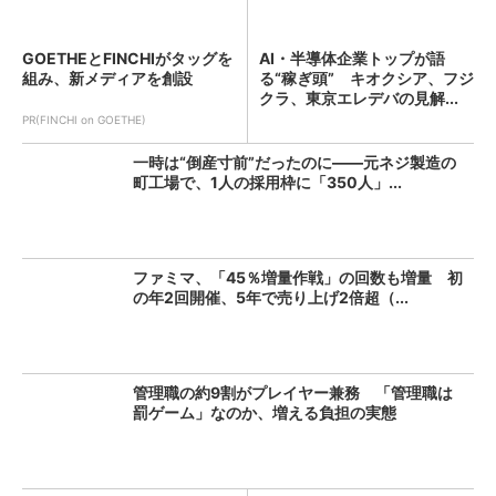
GOETHEとFINCHIがタッグを
AI・半導体企業トップが語
組み、新メディアを創設
る“稼ぎ頭” キオクシア、フジ
クラ、東京エレデバの見解...
PR(FINCHI on GOETHE)
一時は“倒産寸前”だったのに――元ネジ製造の
町工場で、1人の採用枠に「350人」...
ファミマ、「45％増量作戦」の回数も増量 初
の年2回開催、5年で売り上げ2倍超（...
管理職の約9割がプレイヤー兼務 「管理職は
罰ゲーム」なのか、増える負担の実態