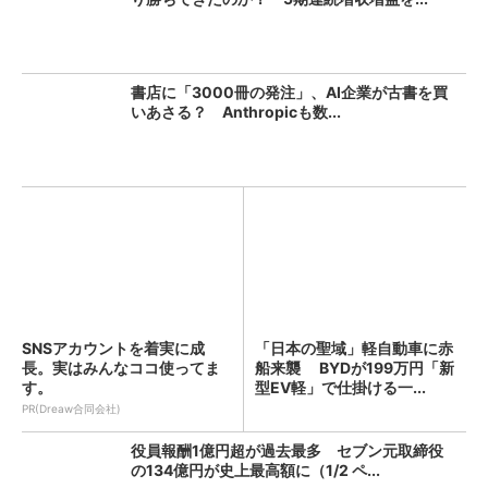
書店に「3000冊の発注」、AI企業が古書を買
いあさる？ Anthropicも数...
SNSアカウントを着実に成
「日本の聖域」軽自動車に赤
長。実はみんなココ使ってま
船来襲 BYDが199万円「新
す。
型EV軽」で仕掛ける一...
PR(Dreaw合同会社)
役員報酬1億円超が過去最多 セブン元取締役
の134億円が史上最高額に（1/2 ペ...