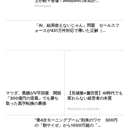
上が続々登場！Amazonの本気が...
PR(Amazon)
「AI、結局使えないじゃん」問題 セールスフ
ォースが431万件対応で導いた正解（...
マツダ、業績がV字回復 関税
【見城徹×藤田晋】AI時代でも
「300億円の逆風」でも勝ち
変わらない経営者の本質
取った黒字転換の裏側
PR(FINCHI on GOETHE)
“第4次モーニングブーム”到来のワケ 300円
の「朝サイゼ」から1000円超の「...