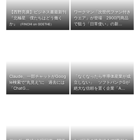
【西野亮廣】ビジネス書最新刊
ワークマン「次世代ファン付き
『北極星 僕たちはどう働く
ウエア」が登場 2900円商品
か』
で狙う「日常使い」の新...
（FINCHI on GOETHE）
Claude、一部チャットがGoog
「なくなったら半導体産業が成
le検索で“丸見え”に 過去には
立しない」 ソフトバンクGが
「ChatG...
絶大な信頼を置く企業「A...