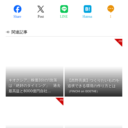
Share
Post
LINE
Hatena
1
関連記事
キオクシア、株価3分の1急落
【西野亮廣】つくりたいものを
は「絶好のタイミング」 過去
追求できる環境の作り方とは
最高益と8000億円自社...
（FINCHI on GOETHE）