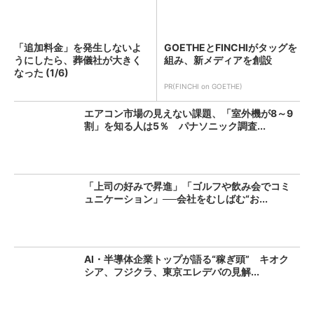
「追加料金」を発生しないよ
GOETHEとFINCHIがタッグを
うにしたら、葬儀社が大きく
組み、新メディアを創設
なった (1/6)
PR(FINCHI on GOETHE)
エアコン市場の見えない課題、「室外機が8～9
割」を知る人は5％ パナソニック調査...
「上司の好みで昇進」「ゴルフや飲み会でコミ
ュニケーション」──会社をむしばむ“お...
AI・半導体企業トップが語る“稼ぎ頭” キオク
シア、フジクラ、東京エレデバの見解...