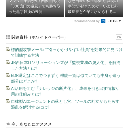
マツダ、業績がV字回復 関税
なぜ日産の株主総会で“異例の
「300億円の逆風」でも勝ち取
事態”が起きたのか いま社外
った黒字転換の裏側
取締役と企業に求められる...
Recommended by
関連資料（ホワイトペーパー）
PR
標的型攻撃メールに“引っかかりやすい社員”を効果的に見つけ
て訓練する方法
JR西日本ITソリューションズが「監視業務の属人化」を解消
した方法とは?
EDR選定はここでつまずく 機能一覧は似ていても中身が違う
部分はどこか?
AI活用を阻む「ナレッジの断片化」、成果を引き出す情報活
用の仕組みとは?
自律型AIエージェントの落とし穴、ツールの乱立がもたらす
混乱を解消するには?
今、あなたにオススメ