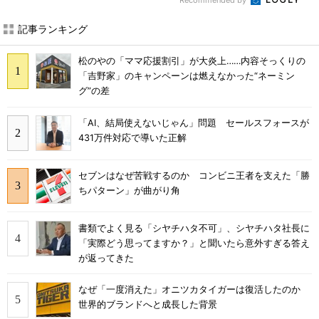
Recommended by
記事ランキング
松のやの「ママ応援割引」が大炎上……内容そっくりの
「吉野家」のキャンペーンは燃えなかった“ネーミン
グ”の差
「AI、結局使えないじゃん」問題 セールスフォースが
431万件対応で導いた正解
セブンはなぜ苦戦するのか コンビニ王者を支えた「勝
ちパターン」が曲がり角
書類でよく見る「シヤチハタ不可」、シヤチハタ社長に
「実際どう思ってますか？」と聞いたら意外すぎる答え
が返ってきた
なぜ「一度消えた」オニツカタイガーは復活したのか
世界的ブランドへと成長した背景