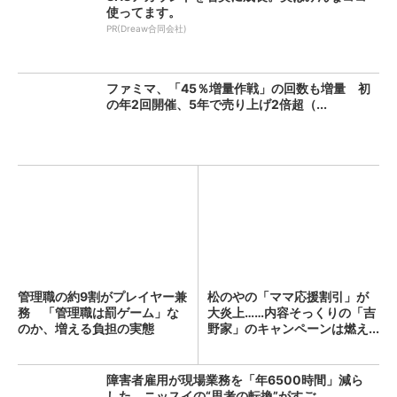
使ってます。
PR(Dreaw合同会社)
ファミマ、「45％増量作戦」の回数も増量 初
の年2回開催、5年で売り上げ2倍超（...
管理職の約9割がプレイヤー兼
松のやの「ママ応援割引」が
務 「管理職は罰ゲーム」な
大炎上……内容そっくりの「吉
のか、増える負担の実態
野家」のキャンペーンは燃え...
障害者雇用が現場業務を「年6500時間」減ら
した ニッスイの“思考の転換”がすご...