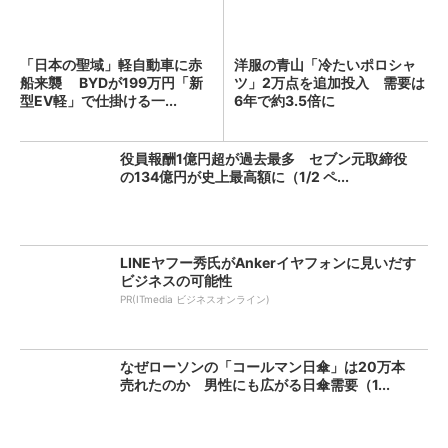
「日本の聖域」軽自動車に赤
洋服の青山「冷たいポロシャ
船来襲 BYDが199万円「新
ツ」2万点を追加投入 需要は
型EV軽」で仕掛ける一...
6年で約3.5倍に
役員報酬1億円超が過去最多 セブン元取締役
の134億円が史上最高額に（1/2 ペ...
LINEヤフー秀氏がAnkerイヤフォンに見いだす
ビジネスの可能性
PR(ITmedia ビジネスオンライン)
なぜローソンの「コールマン日傘」は20万本
売れたのか 男性にも広がる日傘需要（1...