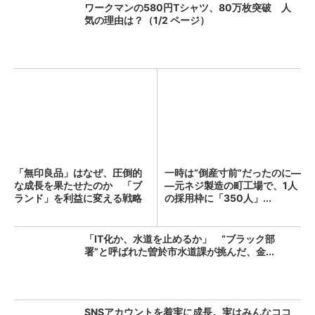
ワークマンの580円Tシャツ、80万枚突破 人
気の理由は？（1/2 ページ）
「無印良品」はなぜ、圧倒的
一時は“倒産寸前”だったのに―
な成長を果たせたのか 「ブ
―元ネジ製造の町工場で、1人
ランド」を利益に変える戦略
の採用枠に「350人」...
の...
「IT化か、水道を止めるか」 “ブラック部
署”と呼ばれた曽於市水道課が挑んだ、金...
SNSアカウントを着実に成長。実はみんなココ