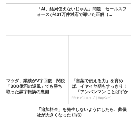
「AI、結局使えないじゃん」問題 セールスフ
ォースが431万件対応で導いた正解（...
マツダ、業績がV字回復 関税
「言葉で伝える力」を育め
「300億円の逆風」でも勝ち
ば、イヤイヤ期もすっきり！
取った黒字転換の裏側
「アンパンマン ことばずか
ん...
PR(セガフェイブ｜HugKum)
「追加料金」を発生しないようにしたら、葬儀
社が大きくなった (1/6)