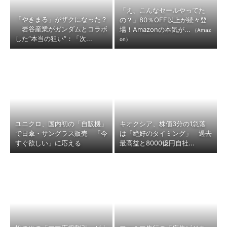
「え、こんなセールやってた
「やきまる」がザクになった？
の？」80％OFF以上が続々登
岩谷産業がガンダムとコラボ
場！Amazonの本気が...
（Amaz
した“本当の狙い”：「次...
on）
ユニクロ、国内初の「自販機」
キオクシア、株価3分の1急落
で日傘・サングラス販売 「今
は「絶好のタイミング」 過去
すぐ欲しい」に応える
最高益と8000億円自社...