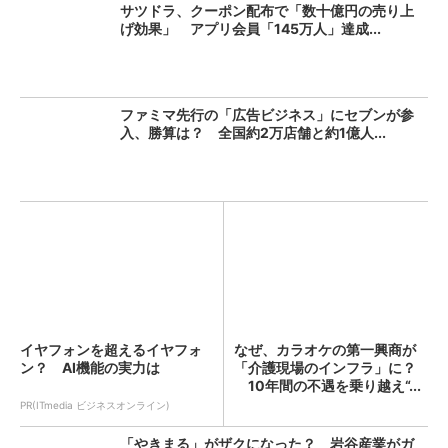
サツドラ、クーポン配布で「数十億円の売り上
げ効果」 アプリ会員「145万人」達成...
ファミマ先行の「広告ビジネス」にセブンが参
入、勝算は？ 全国約2万店舗と約1億人...
イヤフォンを超えるイヤフォ
なぜ、カラオケの第一興商が
ン？ AI機能の実力は
「介護現場のインフラ」に？
10年間の不遇を乗り越え“...
PR(ITmedia ビジネスオンライン)
「やきまる」がザクになった？ 岩谷産業がガ