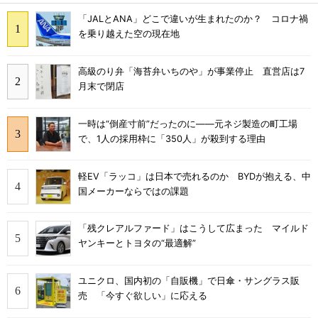
「JALとANA」どこで違いが生まれたのか？ コロナ禍
を乗り越えた空の現在地
高級のり弁「海苔弁いちのや」が事業停止 直営店は7
月末で閉店
一時は“倒産寸前”だったのに――元ネジ製造の町工場
で、1人の採用枠に「350人」が殺到する理由
軽EV「ラッコ」は日本で売れるのか BYDが抱える、中
国メーカーならではの課題
「残クレアルファード」はこうして広まった マイルド
ヤンキーとトヨタの“最適解”
ユニクロ、国内初の「自販機」で日傘・サングラス販
売 「今すぐ欲しい」に応える