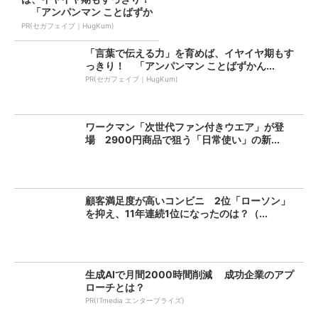
「アンパンマン ことばずか
ん...
PR(セガフェイブ｜HugKum)
「言葉で伝える力」を育めば、イヤイヤ期もす
っきり！ 「アンパンマン ことばずかん...
PR(セガフェイブ｜HugKum)
ワークマン「次世代ファン付きウエア」が登
場 2900円商品で狙う「日常使い」の新...
顧客満足度が高いコンビニ 2位「ローソン」
を抑え、11年連続1位になったのは？（...
生成AIで月間2000時間削減 成功企業のアプ
ローチとは？
PR(ITmedia エンタープライズ)