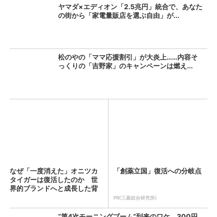
ヤマダ×エディオン「2.5兆円」統合で、あなた
の街から「家電量販店を選ぶ自由」が...
松のやの「ママ応援割引」が大炎上……内容そ
っくりの「吉野家」のキャンペーンは燃え...
なぜ「一度消えた」オニツカ
「創薬立国」復活への分岐点
タイガーは復活したのか 世
界的ブランドへと成長した背
景...
PR(三菱総合研究所)
“第4次モーニングブーム”到来のワケ 300円