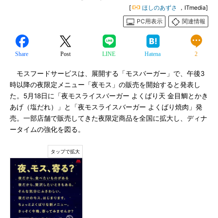
[
ほしのあずさ
，ITmedia]
PC用表示
関連情報
Share
Post
LINE
Hatena
2
モスフードサービスは、展開する「モスバーガー」で、午後3
時以降の夜限定メニュー「夜モス」の販売を開始すると発表し
た。5月18日に「夜モスライスバーガー よくばり天 金目鯛とかき
あげ（塩だれ）」と「夜モスライスバーガー よくばり焼肉」発
売。一部店舗で販売してきた夜限定商品を全国に拡大し、ディナ
ータイムの強化を図る。