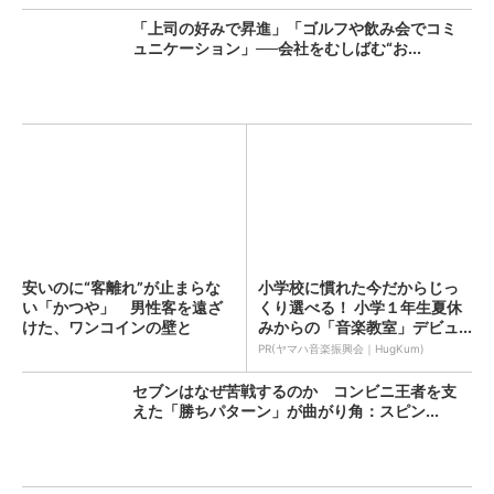
「上司の好みで昇進」「ゴルフや飲み会でコミ
ュニケーション」──会社をむしばむ“お...
安いのに“客離れ”が止まらな
小学校に慣れた今だからじっ
い「かつや」 男性客を遠ざ
くり選べる！ 小学１年生夏休
けた、ワンコインの壁と
みからの「音楽教室」デビュ...
は？...
PR(ヤマハ音楽振興会｜HugKum)
セブンはなぜ苦戦するのか コンビニ王者を支
えた「勝ちパターン」が曲がり角：スピン...