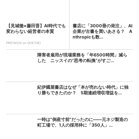
【見城徹×藤田晋】AI時代でも
書店に「3000冊の発注」、AI
変わらない経営者の本質
企業が古書を買いあさる？ A
nthropicも数...
PR(FINCHI on GOETHE)
障害者雇用が現場業務を「年6500時間」減ら
した ニッスイの“思考の転換”がすご...
紀伊國屋書店はなぜ「本が売れない時代」に独
り勝ちできたのか？ 5期連続増収増益を...
一時は“倒産寸前”だったのに――元ネジ製造の
町工場で、1人の採用枠に「350人」...