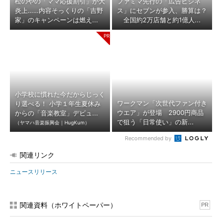
松のやの「ママ応援割引」が大
ファミマ先行の「広告ビジネ
炎上……内容そっくりの「吉野
ス」にセブンが参入、勝算は？
家」のキャンペーンは燃え...
全国約2万店舗と約1億人...
小学校に慣れた今だからじっく
ワークマン「次世代ファン付き
り選べる！ 小学１年生夏休み
ウエア」が登場 2900円商品
からの「音楽教室」デビュ...
で狙う「日常使い」の新...
（ヤマハ音楽振興会｜HugKum）
Recommended by
関連リンク
ニュースリリース
関連資料（ホワイトペーパー）
PR