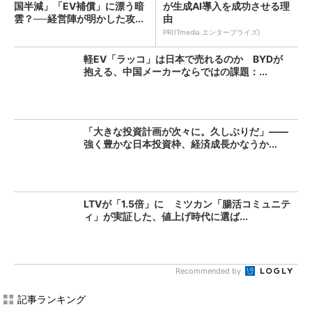
国半減」「EV補償」に漂う暗
が生成AI導入を成功させる理
雲？──経営陣が明かした攻...
由
PR(ITmedia エンタープライズ)
軽EV「ラッコ」は日本で売れるのか BYDが
抱える、中国メーカーならではの課題：...
「大きな投資計画が次々に。久しぶりだ」――
強く豊かな日本投資枠、経済成長かなうか...
LTVが「1.5倍」に ミツカン「腸活コミュニテ
ィ」が実証した、値上げ時代に選ば...
Recommended by
記事ランキング