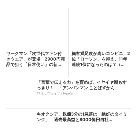
ワークマン「次世代ファン付
顧客満足度が高いコンビニ 2
きウエア」が登場 2900円商
位「ローソン」を抑え、11年
品で狙う「日常使い」の新...
連続1位になったのは？（...
「言葉で伝える力」を育めば、イヤイヤ期もす
っきり！ 「アンパンマン ことばずかん...
PR(セガフェイブ｜HugKum)
キオクシア、株価3分の1急落は「絶好のタイミ
ング」 過去最高益と8000億円自社...