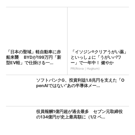
「日本の聖域」軽自動車に赤
「イソジン®クリアうがい薬」
船来襲 BYDが199万円「新
といっしょに「うがいパワ
型EV軽」で仕掛ける一...
ー」で一年中！ 健やか
PR(iNova｜Hugkum)
ソフトバンクG、投資利益1.8兆円を支えた「O
penAIではない“あの半導体メー...
役員報酬1億円超が過去最多 セブン元取締役
の134億円が史上最高額に（1/2 ペ...