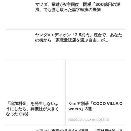
マツダ、業績がV字回復 関税「300億円の逆
風」でも勝ち取った黒字転換の裏側
ヤマダ×エディオン「2.5兆円」統合で、あなた
の街から「家電量販店を選ぶ自由」が...
「追加料金」を発生しないよ
シェア別荘「COCO VILLA O
うにしたら、葬儀社が大きく
wners」3選
なった (1/6)
PR(COCO VILLA on GOETHE)
エアコン市場の見えない課題、「室外機が8～9