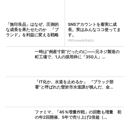
「無印良品」はなぜ、圧倒的
SNSアカウントを着実に成
な成長を果たせたのか 「ブ
長。実はみんなココ使ってま
ランド」を利益に変える戦略
す。
の...
PR(Dreaw合同会社)
一時は“倒産寸前”だったのに――元ネジ製造の
町工場で、1人の採用枠に「350人」...
「IT化か、水道を止めるか」 “ブラック部
署”と呼ばれた曽於市水道課が挑んだ、金...
ファミマ、「45％増量作戦」の回数も増量 初
の年2回開催、5年で売り上げ2倍超（...