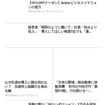
【10%OFFクーポン】Ankerビジネスイヤフォ
ンの底力
PR(ITmedia ビジネスオンライン)
経営者「昭和のように働いて」社員「休みより
収入」 導入してほしい制度1位でも「週...
なぜ生成AI導入に踏み切れな
「日本の聖域」軽自動車に赤
い？ 生産性と組織力を高め
船来襲 BYDが199万円「新
る鍵
型EV軽」で仕掛ける一...
PR(ITmedia エンタープライズ)
洋服の青山「冷たいポロシャツ」2万点を追加