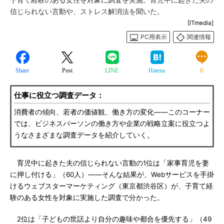
子育て経験のある女性を対象に調査を実施。育児中に起きた夫の
信じられない言動や、ストレス解消法を聞いた。
[ITmedia]
PC用表示
関連情報
Share
Post
LINE
Hatena
0
仕事に役立つ調査データ：
消費者の傾向、若者の価値観、働き方の変化――このコーナー
では、ビジネスパーソンの働き方や企業の戦略立案に役立つよ
うなさまざまな調査データを紹介していく。
育児中に起きた夫の信じられない言動の1位は「家事育児を妻
に押し付ける」（60人）――そんな結果が、Webサービスを手掛
けるウェブスターマーケティング（東京都渋谷区）が、子育て経
験のある女性を対象に実施した調査で分かった。
2位は「子どもの世話より自分の趣味や都合を優先する」（49