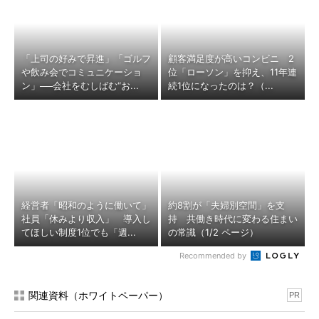
「上司の好みで昇進」「ゴルフ
顧客満足度が高いコンビニ 2
や飲み会でコミュニケーショ
位「ローソン」を抑え、11年連
ン」──会社をむしばむ“お...
続1位になったのは？（...
経営者「昭和のように働いて」
約8割が「夫婦別空間」を支
社員「休みより収入」 導入し
持 共働き時代に変わる住まい
てほしい制度1位でも「週...
の常識（1/2 ページ）
Recommended by
関連資料（ホワイトペーパー）
PR