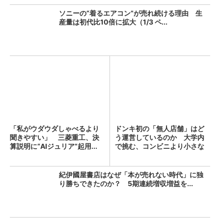
ソニーの“着るエアコン”が売れ続ける理由 生
産量は初代比10倍に拡大（1/3 ペ...
「私がウダウダしゃべるより
ドンキ初の「無人店舗」はど
聞きやすい」 三菱重工、決
う運営しているのか 大学内
算説明に“AIジュリア”起用...
で挑む、コンビニより小さな
新...
紀伊國屋書店はなぜ「本が売れない時代」に独
り勝ちできたのか？ 5期連続増収増益を...