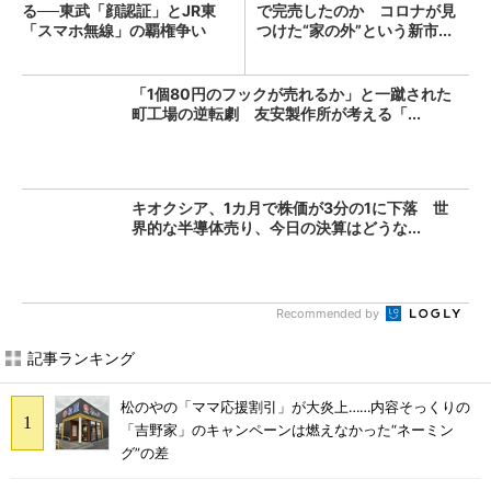
る──東武「顔認証」とJR東
で完売したのか コロナが見
「スマホ無線」の覇権争い
つけた“家の外”という新市...
「1個80円のフックが売れるか」と一蹴された
町工場の逆転劇 友安製作所が考える「...
キオクシア、1カ月で株価が3分の1に下落 世
界的な半導体売り、今日の決算はどうな...
Recommended by
記事ランキング
松のやの「ママ応援割引」が大炎上……内容そっくりの
「吉野家」のキャンペーンは燃えなかった“ネーミン
グ”の差