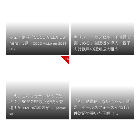
キリン、「カプセルトイ感覚で
シェア別荘「COCO VILLA Ow
楽しめる」自販機を導入 親子
ners」3選
（COCO VILLA on GOET
向け飲料の認知拡大狙う
HE）
「え、こんなセールやってた
「AI、結局使えないじゃん」問
の？」80％OFF以上が続々登
題 セールスフォースが431万
場！Amazonの本気が...
（Amaz
件対応で導いた正解（...
on）