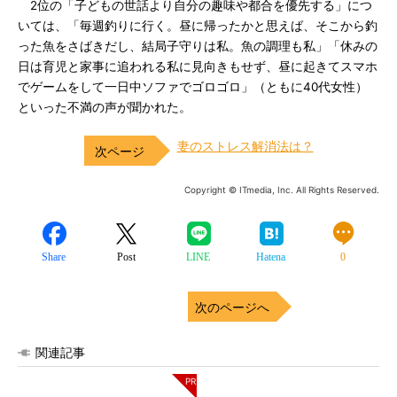
2位の「子どもの世話より自分の趣味や都合を優先する」につ
いては、「毎週釣りに行く。昼に帰ったかと思えば、そこから釣
った魚をさばきだし、結局子守りは私。魚の調理も私」「休みの
日は育児と家事に追われる私に見向きもせず、昼に起きてスマホ
でゲームをして一日中ソファでゴロゴロ」（ともに40代女性）
といった不満の声が聞かれた。
妻のストレス解消法は？
Copyright © ITmedia, Inc. All Rights Reserved.
Share
Post
LINE
Hatena
0
次のページへ
関連記事