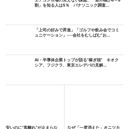
割」を知る人は5％ パナソニック調査...
「上司の好みで昇進」「ゴルフや飲み会でコミ
ュニケーション」──会社をむしばむ“お...
AI・半導体企業トップが語る“稼ぎ頭” キオク
シア、フジクラ、東京エレデバの見解...
安いのに“客離れ”が止まらな
なぜ「一度消えた」オニツカ