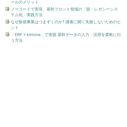
ールのメリット
ノーコードで実現、基幹フロント領域の「脱・レガシーシス
テム化」実践方法
なぜ新規事業はつまずくのか? 識者に聞く失敗しないためのヒ
ント
「ERP × kintone」で実践 基幹データの入力・活用を柔軟に行
う方法
今、あなたにオススメ
「え、こんなセールやってた
の？」80％OFF以上が続々登
場！Amazonの本気が...
PR(Amazon)