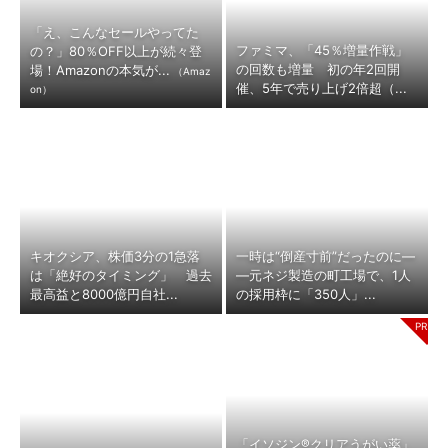
「え、こんなセールやってた
ファミマ、「45％増量作戦」
の？」80％OFF以上が続々登
の回数も増量 初の年2回開
場！Amazonの本気が...
（Amaz
催、5年で売り上げ2倍超（...
on）
キオクシア、株価3分の1急落
一時は“倒産寸前”だったのに―
は「絶好のタイミング」 過去
―元ネジ製造の町工場で、1人
最高益と8000億円自社...
の採用枠に「350人」...
「イソジン®クリアうがい薬」