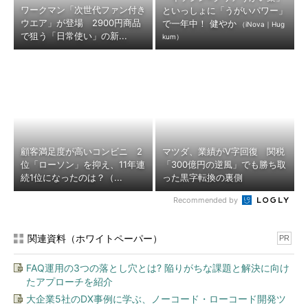
ワークマン「次世代ファン付き
といっしょに「うがいパワー」
ウエア」が登場 2900円商品
で一年中！ 健やか
（iNova｜Hug
で狙う「日常使い」の新...
kum）
顧客満足度が高いコンビニ 2
マツダ、業績がV字回復 関税
位「ローソン」を抑え、11年連
「300億円の逆風」でも勝ち取
続1位になったのは？（...
った黒字転換の裏側
Recommended by
関連資料（ホワイトペーパー）
PR
FAQ運用の3つの落とし穴とは? 陥りがちな課題と解決に向け
たアプローチを紹介
大企業5社のDX事例に学ぶ、ノーコード・ローコード開発ツ