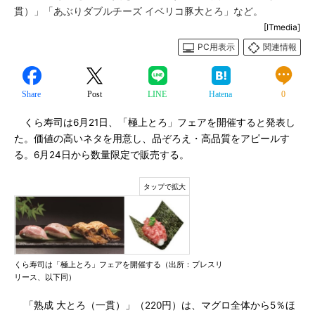
貫）」「あぶりダブルチーズ イベリコ豚大とろ」など。
[ITmedia]
PC用表示
関連情報
Share
Post
LINE
Hatena
0
くら寿司は6月21日、「極上とろ」フェアを開催すると発表し
た。価値の高いネタを用意し、品ぞろえ・高品質をアピールす
る。6月24日から数量限定で販売する。
くら寿司は「極上とろ」フェアを開催する（出所：プレスリ
リース、以下同）
「熟成 大とろ（一貫）」（220円）は、マグロ全体から5％ほ