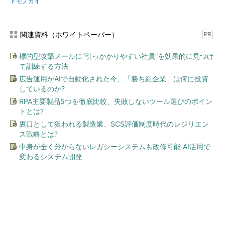
トモノカイ
関連資料（ホワイトペーパー）
PR
標的型攻撃メールに“引っかかりやすい社員”を効果的に見つけ
て訓練する方法
広告運用がAIで自動化された今、「勝ち組企業」は何に投資
しているのか?
RPA主要製品5つを徹底比較、失敗しないツール選びのポイン
トとは?
裏口として狙われる製造業、SCS評価制度時代のレジリエン
ス戦略とは?
中身が全く分からないレガシーシステムも改修可能 AI活用で
変わるシステム開発
今、あなたにオススメ