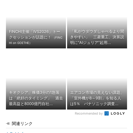
「私がウダウダしゃべるより聞
FINCHI主催「IVS2026」トー
きやすい」 三菱重工、決算説
クセッションが話題に！
（FINC
明に“AIジュリア”起用...
HI on GOETHE）
キオクシア、株価3分の1急落
エアコン市場の見えない課題、
は「絶好のタイミング」 過去
「室外機が8～9割」を知る人
最高益と8000億円自社...
は5％ パナソニック調査...
Recommended by
関連リンク