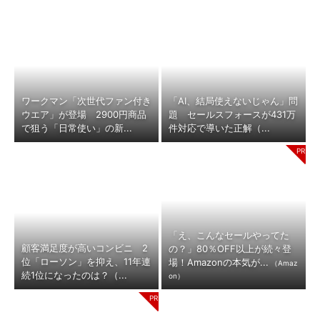
ワークマン「次世代ファン付き
「AI、結局使えないじゃん」問
ウエア」が登場 2900円商品
題 セールスフォースが431万
で狙う「日常使い」の新...
件対応で導いた正解（...
「え、こんなセールやってた
顧客満足度が高いコンビニ 2
の？」80％OFF以上が続々登
位「ローソン」を抑え、11年連
場！Amazonの本気が...
（Amaz
続1位になったのは？（...
on）