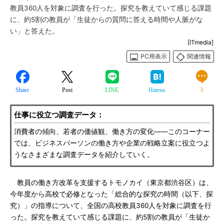
教員360人を対象に調査を行った。探究を教えていて感じる課題
に、約5割の教員が「生徒からの質問に答える時間や人脈がな
い」と答えた。
[ITmedia]
PC用表示
関連情報
Share
Post
LINE
Hatena
3
仕事に役立つ調査データ：
消費者の傾向、若者の価値観、働き方の変化――このコーナー
では、ビジネスパーソンの働き方や企業の戦略立案に役立つよ
うなさまざまな調査データを紹介していく。
教員の働き方改革を支援するトモノカイ（東京都渋谷区）は、
今年度から高校で必修となった「総合的な探究の時間（以下、探
究）」の指導について、全国の高校教員360人を対象に調査を行
った。探究を教えていて感じる課題に、約5割の教員が「生徒か