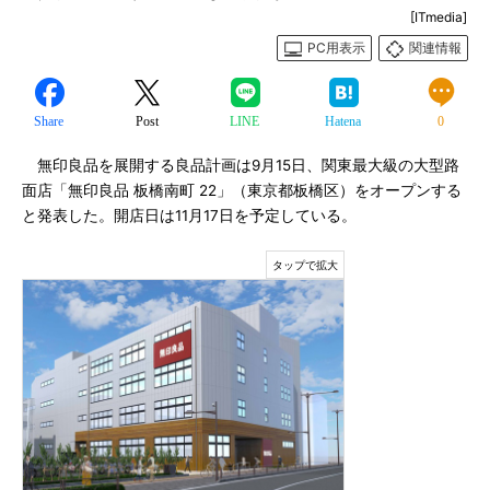
[ITmedia]
PC用表示
関連情報
Share
Post
LINE
Hatena
0
無印良品を展開する良品計画は9月15日、関東最大級の大型路
面店「無印良品 板橋南町 22」（東京都板橋区）をオープンする
と発表した。開店日は11月17日を予定している。