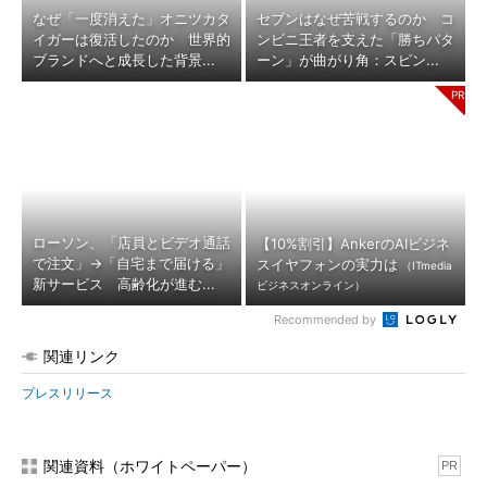
なぜ「一度消えた」オニツカタ
セブンはなぜ苦戦するのか コ
イガーは復活したのか 世界的
ンビニ王者を支えた「勝ちパタ
ブランドへと成長した背景...
ーン」が曲がり角：スピン...
ローソン、「店員とビデオ通話
【10%割引】AnkerのAIビジネ
で注文」→「自宅まで届ける」
スイヤフォンの実力は
（ITmedia
新サービス 高齢化が進む...
ビジネスオンライン）
Recommended by
関連リンク
プレスリリース
関連資料（ホワイトペーパー）
PR