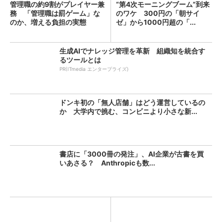
管理職の約9割がプレイヤー兼
“第4次モーニングブーム”到来
務 「管理職は罰ゲーム」な
のワケ 300円の「朝サイ
のか、増える負担の実態
ゼ」から1000円超の「...
生成AIでナレッジ管理を革新 組織知を統合す
るツールとは
PR(ITmedia エンタープライズ)
ドンキ初の「無人店舗」はどう運営しているの
か 大学内で挑む、コンビニより小さな新...
書店に「3000冊の発注」、AI企業が古書を買
いあさる？ Anthropicも数...