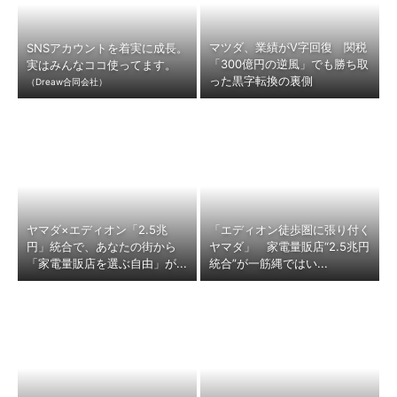
マツダ、業績がV字回復 関税
SNSアカウントを着実に成長。
「300億円の逆風」でも勝ち取
実はみんなココ使ってます。
った黒字転換の裏側
（Dreaw合同会社）
ヤマダ×エディオン「2.5兆
「エディオン徒歩圏に張り付く
円」統合で、あなたの街から
ヤマダ」 家電量販店“2.5兆円
「家電量販店を選ぶ自由」が...
統合”が一筋縄ではい...