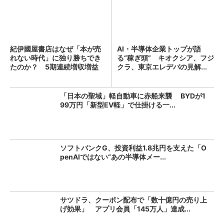
紀伊國屋書店はなぜ「本が売
AI・半導体企業トップが語
れない時代」に独り勝ちでき
る“稼ぎ頭” キオクシア、フジ
たのか？ 5期連続増収増益
クラ、東京エレデバの見解...
を...
「日本の聖域」軽自動車に赤船来襲 BYDが1
99万円「新型EV軽」で仕掛ける一...
ソフトバンクG、投資利益1.8兆円を支えた「O
penAIではない“あの半導体メー...
サツドラ、クーポン配布で「数十億円の売り上
げ効果」 アプリ会員「145万人」達成...