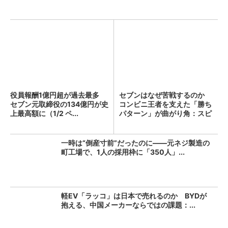
役員報酬1億円超が過去最多
セブンはなぜ苦戦するのか
セブン元取締役の134億円が史
コンビニ王者を支えた「勝ち
上最高額に（1/2 ペ...
パターン」が曲がり角：スピ
ン...
一時は“倒産寸前”だったのに――元ネジ製造の
町工場で、1人の採用枠に「350人」...
軽EV「ラッコ」は日本で売れるのか BYDが
抱える、中国メーカーならではの課題：...