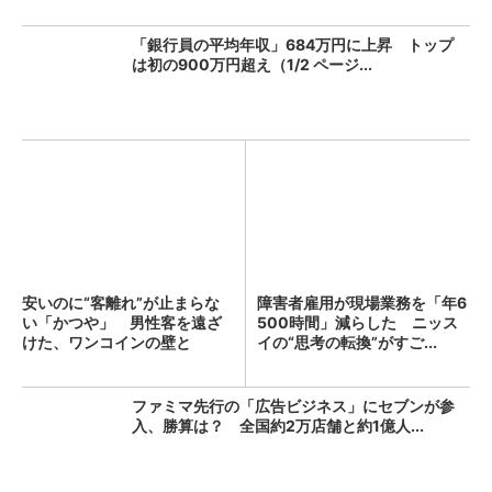
「銀行員の平均年収」684万円に上昇 トップ
は初の900万円超え（1/2 ページ...
安いのに“客離れ”が止まらな
障害者雇用が現場業務を「年6
い「かつや」 男性客を遠ざ
500時間」減らした ニッス
けた、ワンコインの壁と
イの“思考の転換”がすご...
は？...
ファミマ先行の「広告ビジネス」にセブンが参
入、勝算は？ 全国約2万店舗と約1億人...