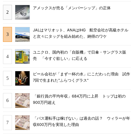
アメックスが売る「メンバーシップ」の正体
JALはマリオット、ANAはIHG 航空会社が高級ホテル
と次々にタッグを組み始めた、納得のワケ
ユニクロ、国内初の「自販機」で日傘・サングラス販
売 「今すぐ欲しい」に応える
ビール会社が「まず一杯の水」にこだわった理由 試作
7回で生まれた"ふらつくグラス"
「銀行員の平均年収」684万円に上昇 トップは初の
900万円超え
「バス運転手は稼げない」は過去の話？ ウィラーが年
収600万円を実現した理由