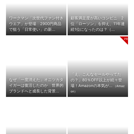
ワークマン「次世代ファン付き
顧客満足度が高いコンビニ 2
ウエア」が登場 2900円商品
位「ローソン」を抑え、11年連
で狙う「日常使い」の新...
続1位になったのは？（...
「え、こんなセールやってた
なぜ「一度消えた」オニツカタ
の？」80％OFF以上が続々登
イガーは復活したのか 世界的
場！Amazonの本気が...
（Amaz
ブランドへと成長した背景...
on）