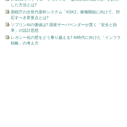
した方法とは?
国税庁の次世代基幹システム「KSK2」稼働開始に向けて、対
応すべき変更点とは?
ソブリンAIの価値は? 国産サーバベンダーが貫く「安全と効
率」の設計思想
レガシー化の壁をどう乗り越える? AI時代に向けた「インフラ
戦略」の考え方
今、あなたにオススメ
ワークマン「次世代ファン付
きウエア」が登場 2900円商
品で狙う「日常使い」の新...