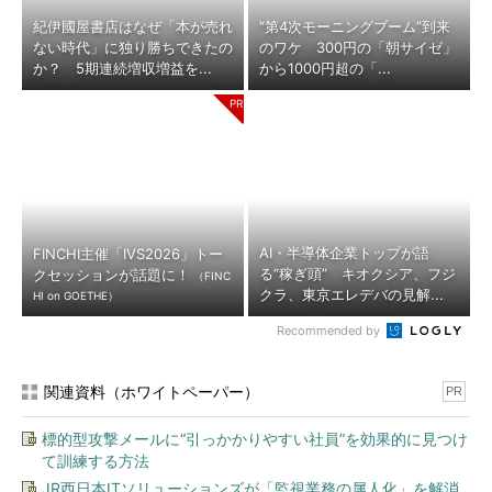
紀伊國屋書店はなぜ「本が売れ
“第4次モーニングブーム”到来
ない時代」に独り勝ちできたの
のワケ 300円の「朝サイゼ」
か？ 5期連続増収増益を...
から1000円超の「...
AI・半導体企業トップが語
FINCHI主催「IVS2026」トー
る“稼ぎ頭” キオクシア、フジ
クセッションが話題に！
（FINC
クラ、東京エレデバの見解...
HI on GOETHE）
Recommended by
関連資料（ホワイトペーパー）
PR
標的型攻撃メールに“引っかかりやすい社員”を効果的に見つけ
て訓練する方法
JR西日本ITソリューションズが「監視業務の属人化」を解消