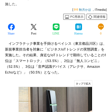
施した。
[
秋月かほ
，ITmedia]
PC用表示
関連情報
Share
Post
LINE
Hatena
0
インフラテック事業を手掛けるベイシス（東京都品川区）は、
新規事業担当者を対象に「ビジネスIoTトレンドの実態調査」を
実施した。その結果、身近なIoTトレンドで期待していることの1
位は「スマートロック」（53.5%）、2位は「無人コンビニ」
（52.5%）、3位は「音声認識デバイス（アレクサ、Amazon
Echoなど）」（50.5%）となった。