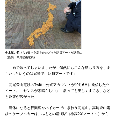
金木犀の花びらで日本列島をかたどった駅員アートが話題に
（提供：高尾登山電鉄）
「雨で散ってしまいましたが、偶然にもこんな積もり方をしま
した…というのは冗談で、駅員アートです」
高尾登山電鉄のTwitter公式アカウントが10月6日に発信したツ
イート。「センスが素晴らしい」「散っても美しくすてき」など
と反響が広がった。
連休になると行楽客やハイカーでにぎわう高尾山。高尾登山電
鉄のケーブルカーは、ふもとの清滝駅（標高201メートル）から