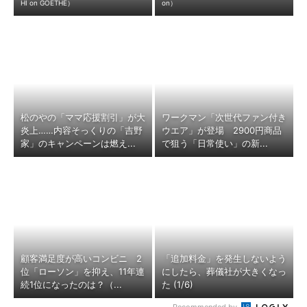
HI on GOETHE）
on）
松のやの「ママ応援割引」が大
ワークマン「次世代ファン付き
炎上……内容そっくりの「吉野
ウエア」が登場 2900円商品
家」のキャンペーンは燃え...
で狙う「日常使い」の新...
顧客満足度が高いコンビニ 2
「追加料金」を発生しないよう
位「ローソン」を抑え、11年連
にしたら、葬儀社が大きくなっ
続1位になったのは？（...
た (1/6)