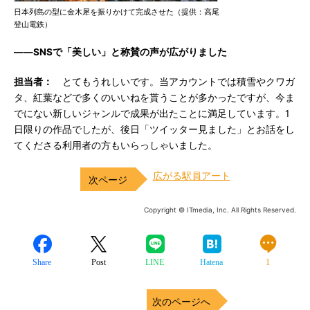
日本列島の型に金木犀を振りかけて完成させた（提供：高尾
登山電鉄）
――SNSで「美しい」と称賛の声が広がりました
担当者：
とてもうれしいです。当アカウントでは積雪やクワガ
タ、紅葉などで多くのいいねを貰うことが多かったですが、今ま
でにない新しいジャンルで成果が出たことに満足しています。1
日限りの作品でしたが、後日「ツイッター見ました」とお話をし
てくださる利用者の方もいらっしゃいました。
広がる駅員アート
Copyright © ITmedia, Inc. All Rights Reserved.
Share
Post
LINE
Hatena
1
次のページへ