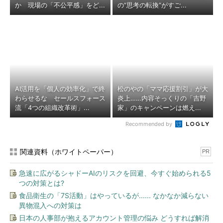
か 現場の「不公平感」をど...
の“思考の転換”がすご...
AI活用を「個人の効率化」で終
松のやの「ママ応援割引」が大
わらせるな セールスフォース
炎上……内容そっくりの「吉野
流「4つの組織改革術」...
家」のキャンペーンは燃え...
Recommended by
関連資料（ホワイトペーパー）
PR
急速に広がるシャドーAIのリスクを回避、今すぐ始められる5
つの対策とは?
食品衛生の「7S活動」はやっているが...... なかなか減らない
異物混入への対策は
日本の人事部が抱えるアカウント管理の悩み どうすれば解消