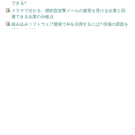
できる?
ドラマで分かる、標的型攻撃メールの被害を受ける企業と回
避できる企業の分岐点
組み込みソフトウェア開発でAIを活用するには? 現場の課題を
解決する方法
今、あなたにオススメ
顧客満足度が高いコンビニ 2
位「ローソン」を抑え、11年
連続1位になったのは？（...
「え、こんなセールやってたの？」80％OFF以
上が続々登場！Amazonの本気が...