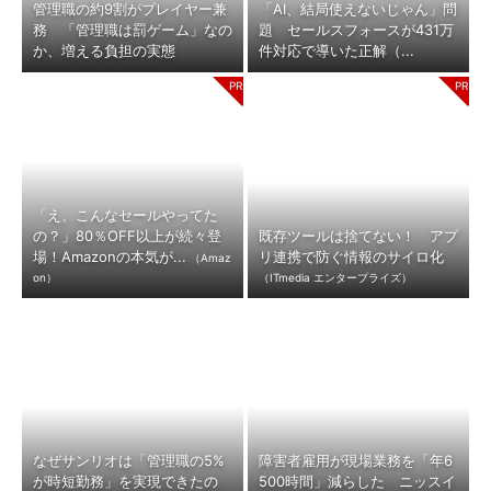
管理職の約9割がプレイヤー兼
「AI、結局使えないじゃん」問
務 「管理職は罰ゲーム」なの
題 セールスフォースが431万
か、増える負担の実態
件対応で導いた正解（...
「え、こんなセールやってた
の？」80％OFF以上が続々登
既存ツールは捨てない！ アプ
場！Amazonの本気が...
リ連携で防ぐ情報のサイロ化
（Amaz
on）
（ITmedia エンタープライズ）
なぜサンリオは「管理職の5%
障害者雇用が現場業務を「年6
が時短勤務」を実現できたの
500時間」減らした ニッスイ