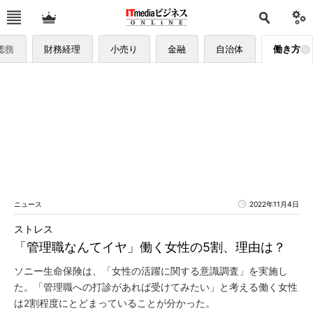
総務
財務経理
小売り
金融
自治体
働き方
ニュース
2022年11月4日
ストレス
「管理職なんてイヤ」働く女性の5割、理由は？
ソニー生命保険は、「女性の活躍に関する意識調査」を実施し
た。「管理職への打診があれば受けてみたい」と考える働く女性
は2割程度にとどまっていることが分かった。