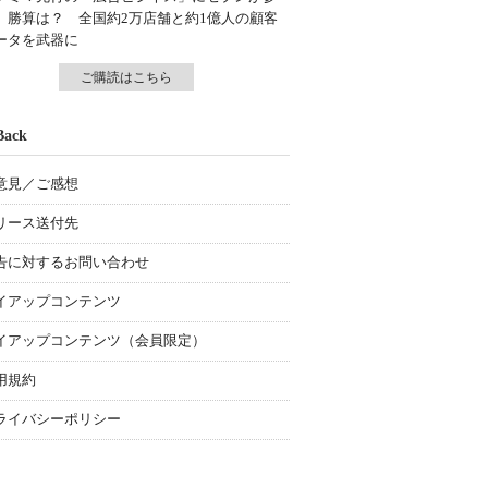
、勝算は？ 全国約2万店舗と約1億人の顧客
ータを武器に
ご購読はこちら
Back
意見／ご感想
リース送付先
告に対するお問い合わせ
イアップコンテンツ
イアップコンテンツ（会員限定）
用規約
ライバシーポリシー