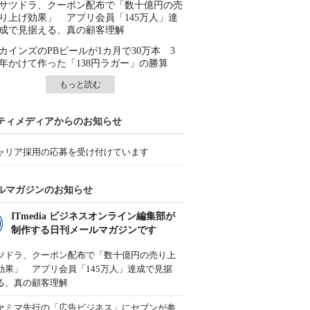
サツドラ、クーポン配布で「数十億円の売
り上げ効果」 アプリ会員「145万人」達
成で見据える、真の顧客理解
カインズのPBビールが1カ月で30万本 3
年かけて作った「138円ラガー」の勝算
もっと読む
ティメディアからのお知らせ
ャリア採用の応募を受け付けています
ルマガジンのお知らせ
ITmedia ビジネスオンライン編集部が
制作する日刊メールマガジンです
ツドラ、クーポン配布で「数十億円の売り上
効果」 アプリ会員「145万人」達成で見据
る、真の顧客理解
ァミマ先行の「広告ビジネス」にセブンが参