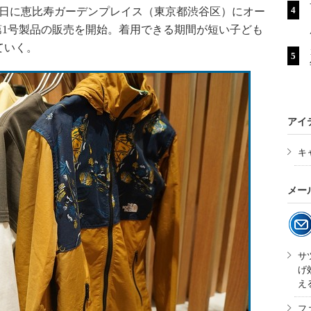
8日に恵比寿ガーデンプレイス（東京都渋谷区）にオー
S」で第1号製品の販売を開始。着用できる期間が短い子ども
ていく。
アイ
キ
メー
サ
げ
え
フ