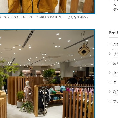
入
デ
サステナブル・レーベル「GREEN BATON」、どんな仕組み？
Feed
ご
リ
広
タ
タ
利
プ