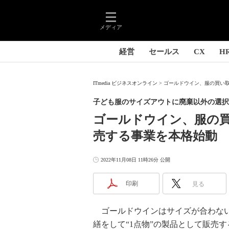
メディア
経営
セールス
CX
H
ITmedia ビジネスオンライン
ゴールドウイン、服の買い取り
子ども服のサイズアウトに廃棄以外の選択
ゴールドウイン、服の買
売する事業を本格始動
2022年11月08日 11時26分 公開
印刷
見る
ゴールドウインはサイズが合わない
繕をして“1点物”の製品として販売す