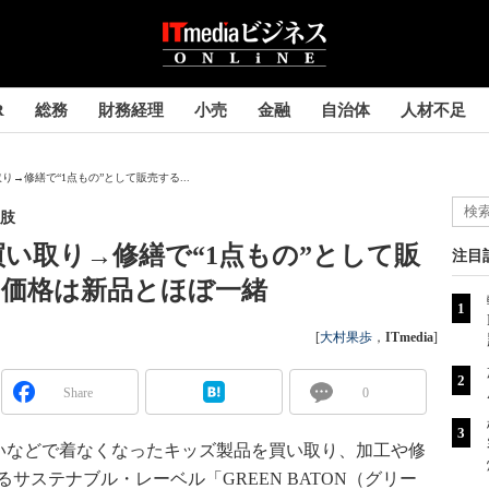
R
総務
財務経理
小売
金融
自治体
人材不足
→修繕で“1点もの”として販売する...
肢
い取り→修繕で“1点もの”として販
注目
 価格は新品とほぼ一緒
[
大村果歩
，
ITmedia
]
Share
0
などで着なくなったキッズ製品を買い取り、加工や修
るサステナブル・レーベル「GREEN BATON（グリー