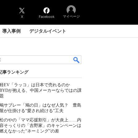
マイページ
X
Facebook
導入事例
デジタルイベント
記事ランキング
軽EV「ラッコ」は日本で売れるのか
BYDが抱える、中国メーカーならではの課
題
鳩サブレー「鳩の日」はなぜ人気？ 豊島
屋が仕掛ける“愛され続ける”工夫
松のやの「ママ応援割引」が大炎上……内
容そっくりの「吉野家」のキャンペーンは
燃えなかった“ネーミング”の差